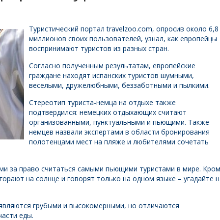
Туристический портал travelzoo.com, опросив около 6,8
миллионов своих пользователей, узнал, как европейцы
воспринимают туристов из разных стран.
Согласно полученным результатам, европейские
граждане находят испанских туристов шумными,
веселыми, дружелюбными, беззаботными и пылкими.
Стереотип туриста-немца на отдыхе также
подтвердился: немецких отдыхающих считают
организованными, пунктуальными и пьющими. Также
немцев назвали экспертами в области бронирования
полотенцами мест на пляже и любителями сочетать
ми за право считаться самыми пьющими туристами в мире. Кро
горают на солнце и говорят только на одном языке – угадайте н
 являются грубыми и высокомерными, но отличаются
части еды.