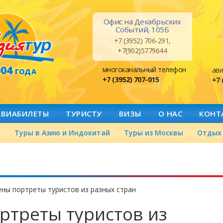
Офис на Декабрьских
Событий, 105Б
+7 (3952) 706-291,
+7(902)5779644
004
многоканальный телефон
ави
ГОДА
+7 (3952) 707-015
+7 
АВИАБИЛЕТЫ
ТУРИСТУ
ВИЗЫ
О НАС
КОНТ
а
Туры в Азию и Индокитай
Туры из Москвы
Отдых 
ны портреты туристов из разных стран
ртреты туристов из