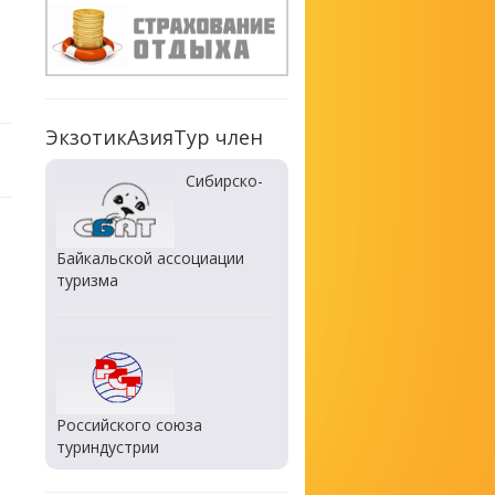
ЭкзотикАзияТур член
Сибирско-
Байкальской ассоциации
туризма
Российского союза
туриндустрии