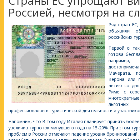
Страны ЕС упрощают ви
Россией, несмотря на с
Ряд стран ЕС,
объявили о
российских ту
Первой о так
готова беспл
например,
достопримеч
Мачерата, п
Верона или п
летию со дня
Риме с сере
многократные
льготных 
профессионалов в туристической деятельности и участнико
Напомним, что В том году Италия планирует принять более
увеличив турпоток минувшего года на 15-20%. При этом ту
проблем в России отмечают падение уровня бронирований, в