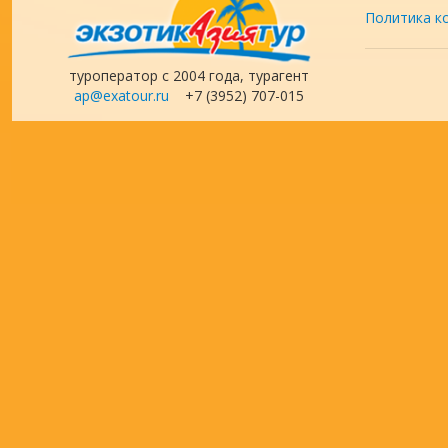
Политика к
туроператор с 2004 года, турагент
ap@exatour.ru
+7 (3952) 707-015