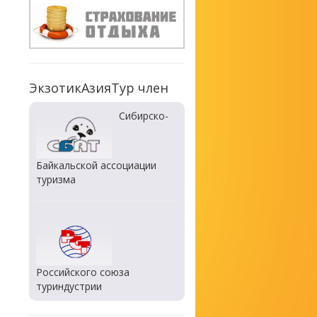
ЭкзотикАзияТур член
Сибирско-
Байкальской ассоциации
туризма
Российского союза
туриндустрии