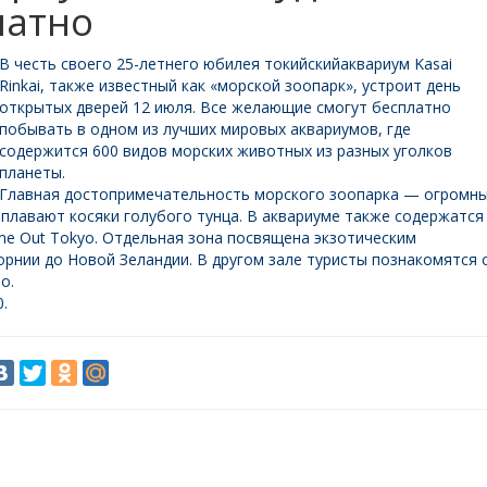
латно
В честь своего 25-летнего юбилея токийскийаквариум Kasai
Rinkai, также известный как «морской зоопарк», устроит день
открытых дверей 12 июля. Все желающие смогут бесплатно
побывать в одном из лучших мировых аквариумов, где
содержится 600 видов морских животных из разных уголков
планеты.
Главная достопримечательность морского зоопарка — огромн
 плавают косяки голубого тунца. В аквариуме также содержатся
me Out Tokyo. Отдельная зона посвящена экзотическим
орнии до Новой Зеландии. В другом зале туристы познакомятся 
о.
.