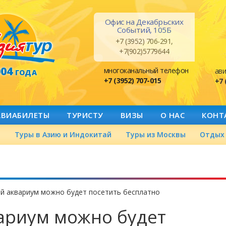
Офис на Декабрьских
Событий, 105Б
+7 (3952) 706-291,
+7(902)5779644
004
многоканальный телефон
ави
ГОДА
+7 (3952) 707-015
+7 
АВИАБИЛЕТЫ
ТУРИСТУ
ВИЗЫ
О НАС
КОНТ
а
Туры в Азию и Индокитай
Туры из Москвы
Отдых 
й аквариум можно будет посетить бесплатно
ариум можно будет