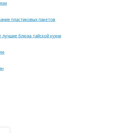
язи
вание пластиковых пакетов
т лучшие блюда тайской кухни
ле
ян