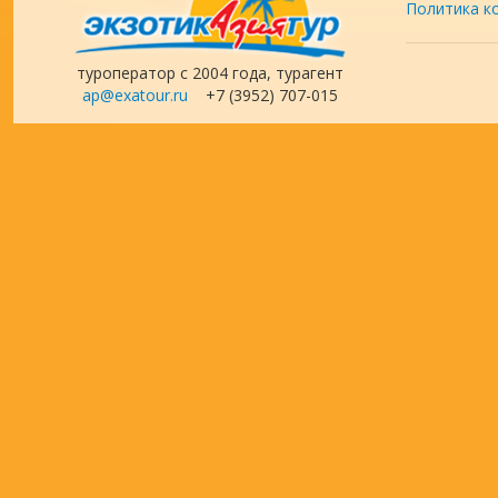
Политика к
туроператор с 2004 года, турагент
ap@exatour.ru
+7 (3952) 707-015