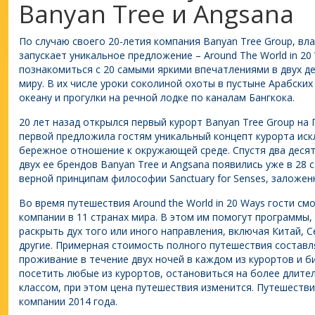
Banyan Tree и Angsana
По случаю своего 20-летия компания Banyan Tree Group, вл
запускает уникальное предложение – Around The World in 20 
познакомиться с 20 самыми яркими впечатлениями в двух де
миру. В их числе уроки соколиной охоты в пустыне Арабских
океану и прогулки на речной лодке по каналам Бангкока.
20 лет назад открылся первый курорт Banyan Tree Group на 
первой предложила гостям уникальный концепт курорта иск
бережное отношение к окружающей среде. Спустя два десят
двух ее брендов Banyan Tree и Angsana появились уже в 28 
верной принципам философии Sanctuary for Senses, заложен
Во время путешествия Around the World in 20 Ways гости см
компании в 11 странах мира. В этом им помогут программы
раскрыть дух того или иного направления, включая Китай,
другие. Примерная стоимость полного путешествия составля
проживание в течение двух ночей в каждом из курортов и б
посетить любые из курортов, остановиться на более длите
классом, при этом цена путешествия изменится. Путешеств
компании 2014 года.