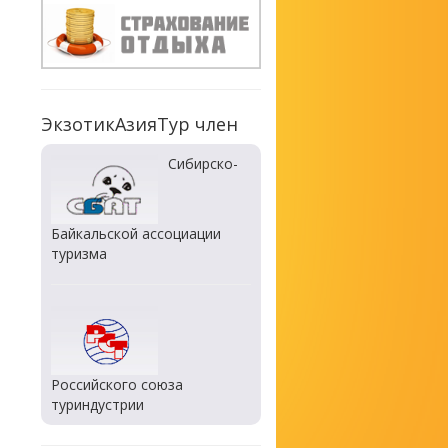
ЭкзотикАзияТур член
Сибирско-
Байкальской ассоциации
туризма
Российского союза
туриндустрии