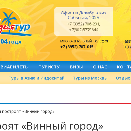
Офис на Декабрьских
Событий, 105Б
+7 (3952) 706-291,
+7(902)5779644
004
многоканальный телефон
ави
ГОДА
+7 (3952) 707-015
+7 
АВИАБИЛЕТЫ
ТУРИСТУ
ВИЗЫ
О НАС
КОНТ
а
Туры в Азию и Индокитай
Туры из Москвы
Отдых 
 построят «Винный город»
роят «Винный город»