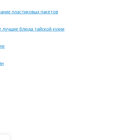
вание пластиковых пакетов
т лучшие блюда тайской кухни
ле
ян