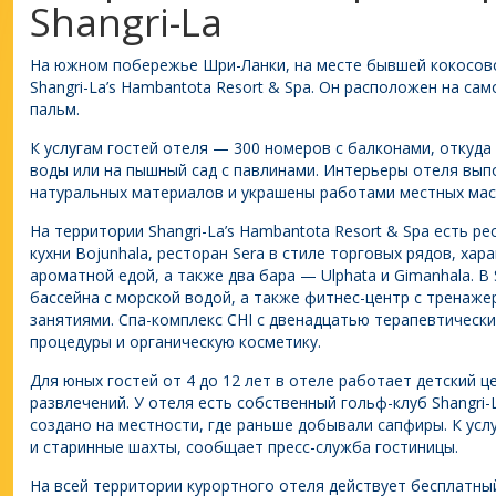
Shangri-La
На южном побережье Шри-Ланки, на месте бывшей кокосов
Shangri-La’s Hambantota Resort & Spa. Он расположен на са
пальм.
К услугам гостей отеля — 300 номеров с балконами, откуда
воды или на пышный сад с павлинами. Интерьеры отеля вып
натуральных материалов и украшены работами местных мас
На территории Shangri-La’s Hambantota Resort & Spa есть 
кухни Bojunhala, ресторан Sera в стиле торговых рядов, хар
ароматной едой, а также два бара — Ulphata и Gimanhala. В 
бассейна с морской водой, а также фитнес-центр с тренаж
занятиями. Спа-комплекс CHI с двенадцатью терапевтическ
процедуры и органическую косметику.
Для юных гостей от 4 до 12 лет в отеле работает детский ц
развлечений. У отеля есть собственный гольф-клуб Shangri-La
создано на местности, где раньше добывали сапфиры. К усл
и старинные шахты, сообщает пресс-служба гостиницы.
На всей территории курортного отеля действует бесплатный 