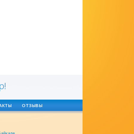
р!
АКТЫ
ОТЗЫВЫ
Байкале