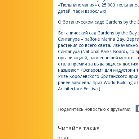
«Тюльпаномания» с 25 000 тюльпанов
детей, так и взрослых!
О ботаническом саде Gardens by the 
Ботанический сад Gardens by the Bay
Сингапура – районе Marina Bay. Вер
растения со всего света. Изначальн
Сингапура (National Parks Board), с
организацией, завоевавшей множеств
стала премия за выдающиеся достижен
называют «Оскаром» для индустрии те
Prize Королевского британского архитек
ранее завоевал приз World Building o
Architecture Festival).
Поделитесь новостью с друзьями:
Читайте также
31.05