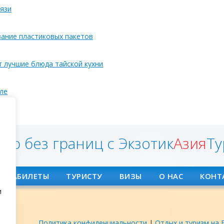
язи
вание пластиковых пакетов
т лучшие блюда тайской кухни
ле
ян
ир без границ с Экзотик
Азия
Ту
АВИАБИЛЕТЫ
ТУРИСТУ
ВИЗЫ
О НАС
КОНТ
и
Политика конфиденциальности
|
Отдых и туризм на 