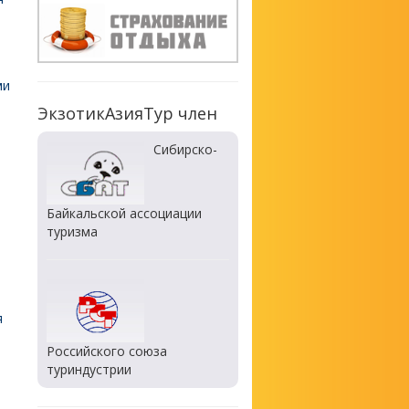
ми
ЭкзотикАзияТур член
Сибирско-
Байкальской ассоциации
туризма
я
Российского союза
туриндустрии