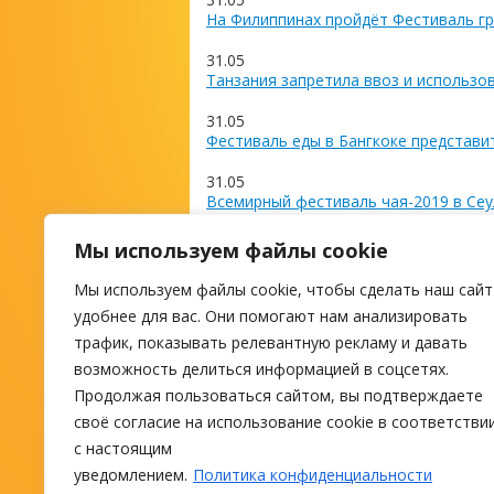
На Филиппинах пройдёт Фестиваль гр
31.05
Танзания запретила ввоз и использо
31.05
Фестиваль еды в Бангкоке представи
31.05
Всемирный фестиваль чая-2019 в Сеу
27.05
Мы используем файлы cookie
Коста-Рика отменила визы для росси
Мы используем файлы cookie, чтобы сделать наш сайт
М
удобнее для вас. Они помогают нам анализировать
трафик, показывать релевантную рекламу и давать
возможность делиться информацией в соцсетях.
ПОИСК ТУРА
Продолжая пользоваться сайтом, вы подтверждаете
своё согласие на использование cookie в соответстви
с настоящим
уведомлением.
Политика конфиденциальности