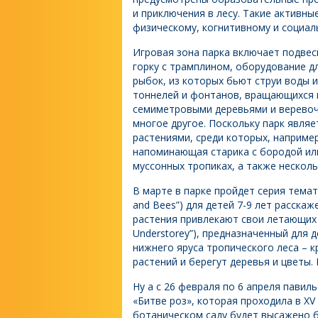
и приключения в лесу. Такие активны
физическому, когнитивному и социал
Игровая зона парка включает подвесн
горку с трамплином, оборудование д
рыбок, из которых бьют струи воды 
тоннелей и фонтанов, вращающихся н
семиметровыми деревьями и веревоч
многое другое. Поскольку парк являе
растениями, среди которых, наприме
напоминающая старика с бородой ил
муссонных тропиках, а также несколь
В марте в парке пройдет серия темат
and Bees”) для детей 7-9 лет расска
растения привлекают свои летающих п
Understorey”), предназначенный для 
нижнего яруса тропического леса – 
растений и берегут деревья и цветы. 
Ну а с 26 февраля по 6 апреля пави
«Битве роз», которая проходила в XV
ботаническом саду будет высажено б