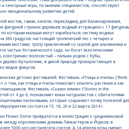
е и сенсорные игры, по мнению специалистов, способствуют
ьно-эмоциональному развитию детей.
ой мостик, гамак, качели, перекладину для балансирования,
ля фигурной стрижки деревьев; водный аттракцион с 17 фигурка
и по которым малыши могут карабкаться; систему водных
а 360 градусов; настоящий тропический лес с четырех и
ными мостами; тропу приключений со скалой для альпинизма и
тся частью ботанического сада, он богат экзотическими
р, кокотринакс волосистый – пальма родом с Кубы,
и дерево-бутылочник, в дикой природе произрастающее в
ко видов фикусов.
ических детских фестивалей. Фестиваль «Птицы и пчелы» (“Birds
жет о том, как птицы и пчелы помогают опылять растения и как
омощников. Фестиваль «Сказки земли» (“Stories in the
детей от 4 до 6, познакомит юных натуралистов с обитателями
крошечными насекомыми, которые сохраняют почву полезной дл
Мероприятия состоятся 15, 18, 20 и 22 марта 2014 г.
льон Flower Dome превратится в иллюстрацию к средневековой
 в. между королевскими домами Ланкастеров и Йорков: в
олее 5000 роз шестидесяти сортов. А 14 апреля розы сменит