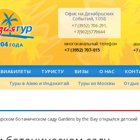
Офис на Декабрьских
Событий, 105Б
+7 (3952) 706-291,
+7(902)5779644
004
многоканальный телефон
ави
ГОДА
+7 (3952) 707-015
+7 
АВИАБИЛЕТЫ
ТУРИСТУ
ВИЗЫ
О НАС
КОНТ
а
Туры в Азию и Индокитай
Туры из Москвы
Отдых 
урском ботаническом саду Gardens by the Bay открылся детский