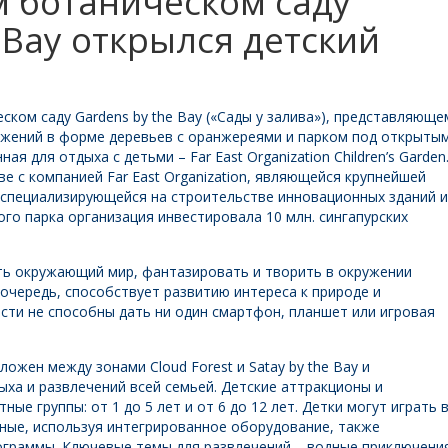
м ботаническом саду
 Bay открылся детский
ком саду Gardens by the Bay («Сады у залива»), представляюще
ужений в форме деревьев с оранжереями и парком под открыты
я для отдыха с детьми – Far East Organization Children’s Garden
е с компанией Far East Organization, являющейся крупнейшей
 специализирующейся на строительстве инновационных зданий и
го парка организация инвестировала 10 млн. сингапурских
ть окружающий мир, фантазировать и творить в окружении
 очередь, способствует развитию интереса к природе и
ти не способны дать ни один смартфон, планшет или игровая
ожен между зонами Cloud Forest и Satay by the Bay и
ха и развлечений всей семьей. Детские аттракционы и
ые группы: от 1 до 5 лет и от 6 до 12 лет. Детки могут играть 
дные, используя интегрированное оборудование, также
граммы. Ключевые темы для развлечений – водные приключени