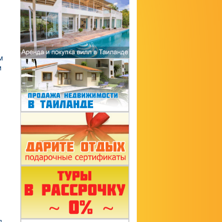
м
м
.
в
я