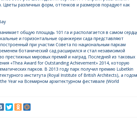
. Цветы различных форм, оттенков и размеров порадуют как
Bay
 занимает общую площадь 101 га и располагается в самом сердц
тикальные и горизонтальные оранжереи сада представляют
о построенный при участии Совета по национальным паркам
о временем ботанический сад расширился и стал независимой
о престижных мировых премий и наград. Последней из таковых
ия «Thea Award for Outstanding Achievement» 2014, которую
матических парков. В 2013 году парк получил премию Lubetkin
турного института (Royal Institute of British Architects), а годо
f the Year на Всемирном архитектурном фестивале (World