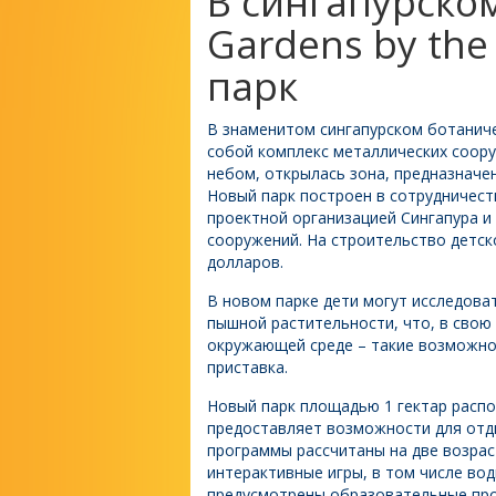
В сингапурско
Gardens by the
парк
В знаменитом сингапурском ботаничес
собой комплекс металлических соор
небом, открылась зона, предназначенна
Новый парк построен в сотрудничеств
проектной организацией Сингапура и
сооружений. На строительство детско
долларов.
В новом парке дети могут исследова
пышной растительности, что, в свою
окружающей среде – такие возможнос
приставка.
Новый парк площадью 1 гектар распол
предоставляет возможности для отды
программы рассчитаны на две возрастн
интерактивные игры, в том числе во
предусмотрены образовательные про