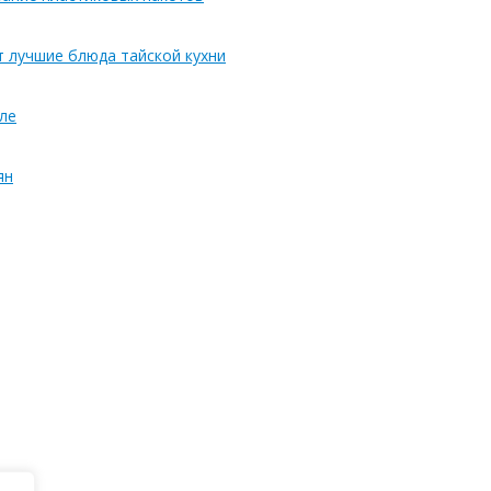
т лучшие блюда тайской кухни
ле
ян