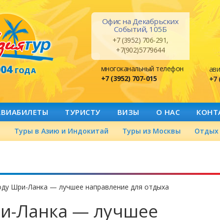
Офис на Декабрьских
Событий, 105Б
+7 (3952) 706-291,
+7(902)5779644
004
многоканальный телефон
ави
ГОДА
+7 (3952) 707-015
+7 
АВИАБИЛЕТЫ
ТУРИСТУ
ВИЗЫ
О НАС
КОНТ
а
Туры в Азию и Индокитай
Туры из Москвы
Отдых 
оду Шри-Ланка — лучшее направление для отдыха
ри-Ланка — лучшее