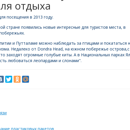
ля отдыха
ля посещения в 2013 году.
той стране появились новые интересные для туристов места, в
м побережьях.
лпитии и Путталаме можно наблюдать за птицами и покататься 
ризма. Недалеко от Dondra Head, на южном побережье острова,с
сто заходят огромные голубые киты. А в Национальных парках Я
сть любоваться леопардами и слонами".
язи
вание пластиковых пакетов