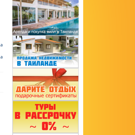
на
ла