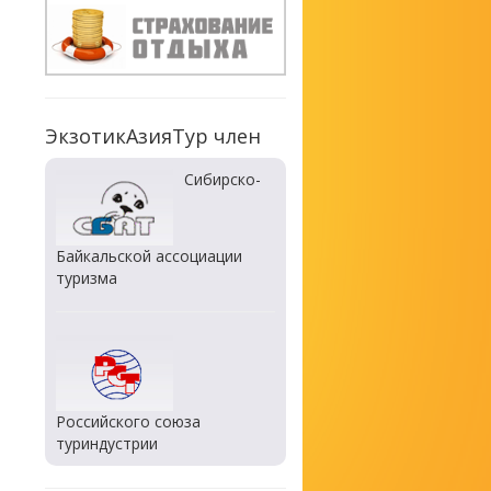
ЭкзотикАзияТур член
Сибирско-
Байкальской ассоциации
туризма
Российского союза
туриндустрии