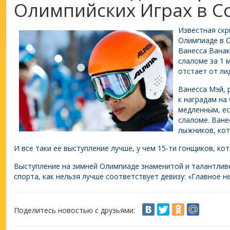
Олимпийских Играх в С
Известная скр
Олимпиаде в С
Ванесса Ванак
слаломе за 1 м
отстает от ли
Ванесса Мэй, 
к наградам на
медленным, ес
слаломе. Ване
лыжников, кот
И все таки ее выступление лучше, у чем 15-ти гонщиков, ко
Выступление на зимней Олимпиаде знаменитой и талантлив
спорта, как нельзя лучше соответствует девизу: «Главное н
Поделитесь новостью с друзьями: