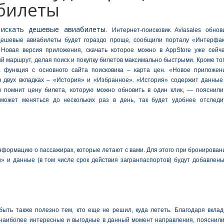
билеты
 искать дешевые авиабилеты.
Интернет-поисковик Aviasales обнов
 дешевые авиабилеты будет гораздо проще, сообщили порталу «Интерфак
. Новая версия приложения, скачать которое можно в AppStore уже сейча
 маршрут, делая поиск и покупку билетов максимально быстрыми. Кроме тог
а функция с основного сайта поисковика – карта цен. «Новое приложен
 двух вкладках – «История» и «Избранное». «История» содержит данные
 помнит цену билета, которую можно обновить в один клик, — пояснили
 может меняться до нескольких раз в день, так будет удобнее отследи
нформацию о пассажирах, которые летают с вами. Для этого при бронирован
» и данные (в том числе срок действия загранпаспортов) будут добавлены
ыть также полезно тем, кто еще не решил, куда лететь. Благодаря вклад
 наиболее интересные и выгодные в данный момент направления, пояснили