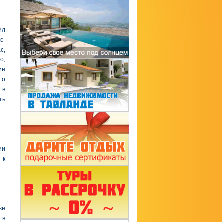
ил
с-
с,
о,
ие
 о
 в
ть
ии
 к
ке
 в