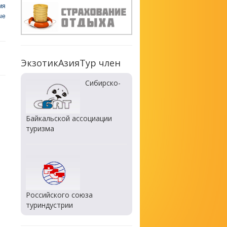
мя
ые
ЭкзотикАзияТур член
Сибирско-
Байкальской ассоциации
туризма
Российского союза
туриндустрии