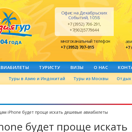
Офис на Декабрьских
Событий, 105Б
+7 (3952) 706-291,
+7(902)5779644
004
многоканальный телефон
ави
ГОДА
+7 (3952) 707-015
+7 
АВИАБИЛЕТЫ
ТУРИСТУ
ВИЗЫ
О НАС
КОНТ
а
Туры в Азию и Индокитай
Туры из Москвы
Отдых 
цам iPhone будет проще искать дешевые авиабилеты
hone будет проще искать