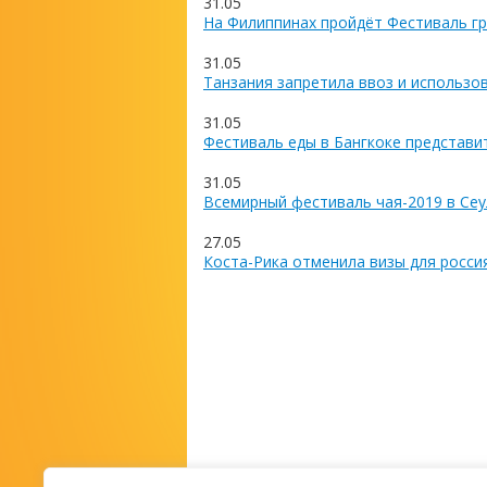
31.05
На Филиппинах пройдёт Фестиваль гр
31.05
Танзания запретила ввоз и использо
31.05
Фестиваль еды в Бангкоке представи
31.05
Всемирный фестиваль чая-2019 в Сеу
27.05
Коста-Рика отменила визы для росси