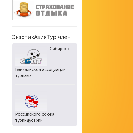
ЭкзотикАзияТур член
Сибирско-
Байкальской ассоциации
туризма
Российского союза
туриндустрии