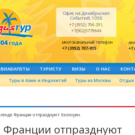
Офис на Декабрьских
Событий, 105Б
+7 (3952) 706-291,
+7(902)5779644
004
многоканальный телефон
ави
ГОДА
+7 (3952) 707-015
+7 
АВИАБИЛЕТЫ
ТУРИСТУ
ВИЗЫ
О НАС
КОНТ
а
Туры в Азию и Индокитай
Туры из Москвы
Отдых 
ленде Франции отпразднуют Хэллоуин.
е Франции отпразднуют