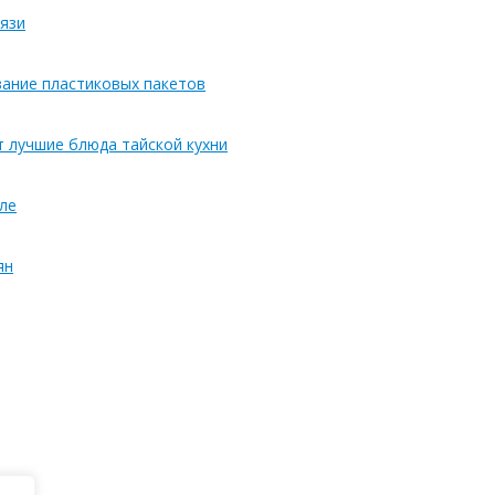
язи
вание пластиковых пакетов
т лучшие блюда тайской кухни
ле
ян