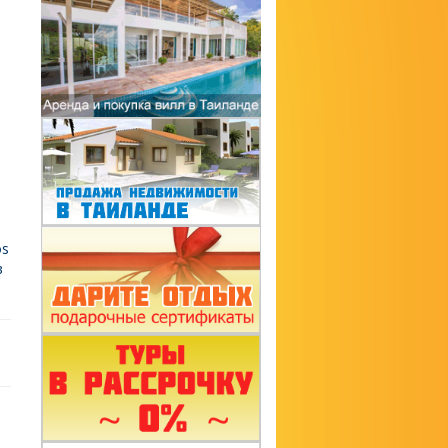
т
os
в