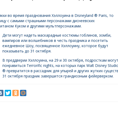
ки во время празднования Хэллоуина в Disneyland ® Paris, то
лицу с самыми страшными персонажами диснеевских
питаном Куком и другими мультперсонажами.
Дети могут надеть маскарадные костюмы гоблинов, зомби,
вампиров или волшебников в честь праздника и посетить
ежедневное Шоу, посвященное Хэллоуину, которое будут
показывать до 31 октября.
В преддверии Хэллоуина, на 29 и 30 октября, подросткам могу
понравиться Terrorific nights, на которых парк Walt Disney Studi
® превратится в рассадник для упырей и других жутких сущест
31 октября праздник завершится грандиозным фейерверком.