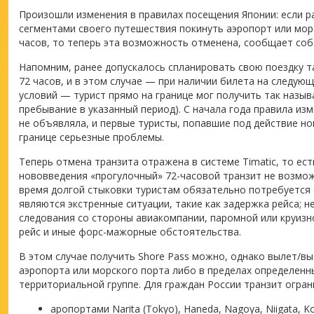
Произошли изменения в правилах посещения Японии: если р
сегментами своего путешествия покинуть аэропорт или морс
часов, то теперь эта возможность отменена, сообщает соб.ко
Напомним, ранее допускалось спланировать свою поездку та
72 часов, и в этом случае — при наличии билета на следующ
условий — турист прямо на границе мог получить так назыв
пребывание в указанный период). С начала года правила из
не объявляла, и первые туристы, попавшие под действие но
границе серьезные проблемы.
Теперь отмена транзита отражена в системе Timatic, то ест
нововведения «прогулочный» 72-часовой транзит не возможе
время долгой стыковки туристам обязательно потребуется
являются экстренные ситуации, такие как задержка рейса; 
следования со стороны авиакомпании, паромной или круизн
рейс и иные форс-мажорные обстоятельства.
В этом случае получить Shore Pass можно, однако вылет/в
аэропорта или морского порта либо в пределах определенн
территориальной группе. Для граждан России транзит огран
аропортами Narita (Tokyo), Haneda, Nagoya, Niigata, 