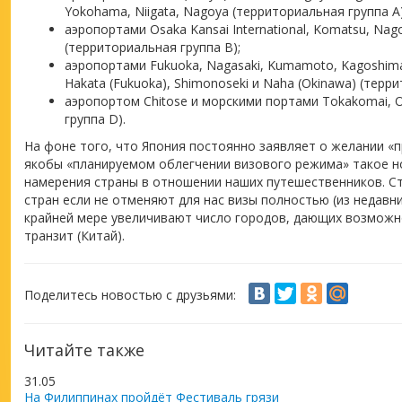
Yokohama, Niigata, Nagoya (территориальная группа А)
аэропортами Osaka Kansai International, Komatsu, Na
(территориальная группа В);
аэропортами Fukuoka, Nagasaki, Kumamoto, Kagoshim
Hakata (Fukuoka), Shimonoseki и Naha (Okinawa) (терри
аэропортом Chitose и морскими портами Tokakomai, O
группа D).
На фоне того, что Япония постоянно заявляет о желании «п
якобы «планируемом облегчении визового режима» такое н
намерения страны в отношении наших путешественников. С
стран если не отменяют для нас визы полностью (из недав
крайней мере увеличивают число городов, дающих возмож
транзит (Китай).
Поделитесь новостью с друзьями:
Читайте также
31.05
На Филиппинах пройдёт Фестиваль грязи