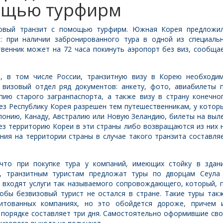
мощью турфирм
овый транзит с помощью турфирм.
Южная Корея предложи
: при наличии забронированного тура в одной из специаль
венник может на 72 часа покинуть аэропорт без виз, сообща
в, в том числе России, транзитную визу в Корею необходи
 визовый отдел ряд документов: анкету, фото, авиабилеты 
пию старого загранпаспорта, а также визу в страну конечно
ез Республику Корея разрешен тем путешественникам, у котор
понию, Канаду, Австралию или Новую Зеландию, билеты на выл
рез территорию Кореи в эти страны либо возвращаются из них 
ния на территории страны в случае такого транзита составля
что при покупке тура у компаний, имеющих стойку в здан
, транзитным туристам предложат туры по дворцам Сеула
 входят услуги так называемого сопровождающего, который, 
тобы безвизовый турист не остался в стране. Такие туры так
итованных компаниях, но это обойдется дороже, причем 
 порядке составляет три дня. Самостоятельно оформившие св