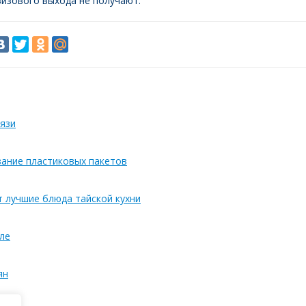
изового выхода не получают.
язи
вание пластиковых пакетов
т лучшие блюда тайской кухни
ле
ян