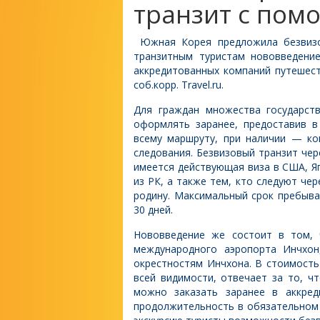
транзит с по
Южная Корея предложила безвиз
транзитным туристам нововведение
аккредитованных компаний путешест
соб.корр. Travel.ru.
Для граждан множества государст
оформлять заранее, предоставив в
всему маршруту, при наличии — ко
следования. Безвизовый транзит чер
имеется действующая виза в США, Я
из РК, а также тем, кто следуют че
родину. Максимальный срок пребыва
30 дней.
Нововведение же состоит в том, 
международного аэропорта Инчхон
окрестностям Инчхона. В стоимость
всей видимости, отвечает за то, ч
можно заказать заранее в аккред
продолжительность в обязательном