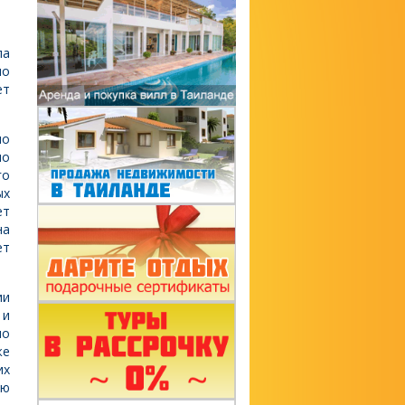
ла
но
ет
мо
по
го
ых
ет
на
ет
ии
 и
по
же
их
ою