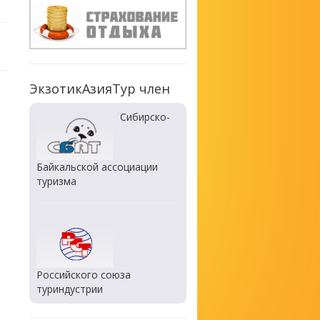
ЭкзотикАзияТур член
Сибирско-
Байкальской ассоциации
туризма
Российского союза
туриндустрии