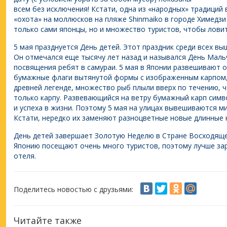
всем без исключения! Кстати, одна из «народных» традиций 
«охота» на моллюсков на пляже Shinmaiko в городе Химедзи
только сами японцы, но и множество туристов, чтобы лови
5 мая празднуется День детей. Этот праздник среди всех 
Он отмечался еще тысячу лет назад и назывался День Маль
посвящения ребят в самураи. 5 мая в Японии развешивают 
бумажные флаги вытянутой формы с изображенным карпом, в
древней легенде, множество рыб плыли вверх по течению, ч
только карпу. Развевающийся на ветру бумажный карп сим
и успеха в жизни. Поэтому 5 мая на улицах вывешиваются м
Кстати, нередко их заменяют разноцветные новые длинные 
День детей завершает Золотую Неделю в Стране Восходяще
Японию посещают очень много туристов, поэтому лучше за
отеля.
Поделитесь новостью с друзьями:
Читайте также