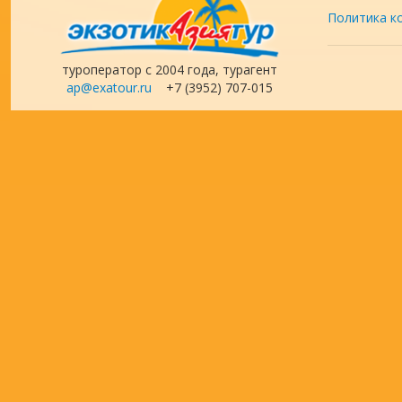
Политика к
туроператор с 2004 года, турагент
ap@exatour.ru
+7 (3952) 707-015