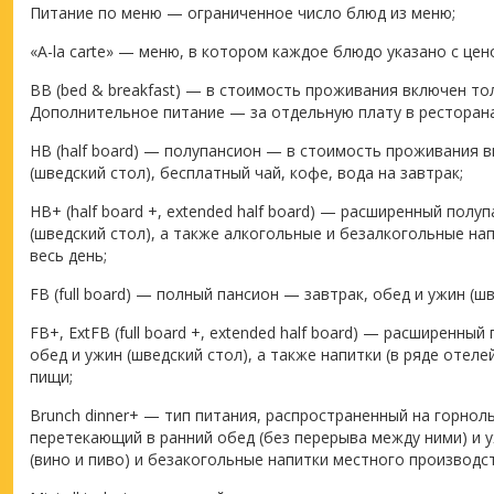
Питание по меню — ограниченное число блюд из меню;
«A-la carte» — меню, в котором каждое блюдо указано с цен
BB (bed & breakfast) — в стоимость проживания включен тол
Дополнительное питание — за отдельную плату в ресторана
HB (half board) — полупансион — в стоимость проживания в
(шведский стол), бесплатный чай, кофе, вода на завтрак;
HB+ (half board +, extended half board) — расширенный полу
(шведский стол), а также алкогольные и безалкогольные на
весь день;
FB (full board) — полный пансион — завтрак, обед и ужин (шв
FB+, ExtFB (full board +, extended half board) — расширенны
обед и ужин (шведский стол), а также напитки (в ряде отеле
пищи;
Brunch dinner+ — тип питания, распространенный на горнол
перетекающий в ранний обед (без перерыва между ними) и 
(вино и пиво) и безакогольные напитки местного производс