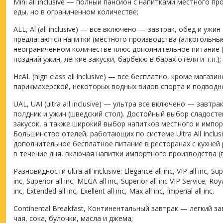
Mini all inclusive — полный пансион с напитками местного п
еды, но в ограниченном количестве;
ALL, Al (all inclusive) — все включено — завтрак, обед и ужи
предлагаются напитки (местного производства (алкогольные
неограниченном количестве плюс дополнительное питание (
поздний ужин, легкие закуски, барбекю в барах отеля и т.п.);
HсAL (hign class all inclusive) — все бесплатно, кроме магази
парикмахерской, некоторых водных видов спорта и подводн
UAL, UAI (ultra aIl inclusive) — ультра все включено — завтра
полдник и ужин (шведский стол). Достойный выбор сладост
закусок, а также широкий выбор напитков местного и импо
Большинство отелей, работающих по системе Ultra All Inclus
дополнительное бесплатное питание в ресторанах с кухней
в течение дня, включая напитки импортного производства (в
Разновидности ultra aIl inclusive: Elegance all inc, VIP all inc, Super
inc, Superior all inc, MEGA all inc, Superior all inc VIP Service, Roya
inc, Extended all inc, Exellent all inc, Max all inc, Imperial all inc.
Continental Breakfast, Континентальный завтрак — легкий з
чая, сока, булочки, масла и джема;