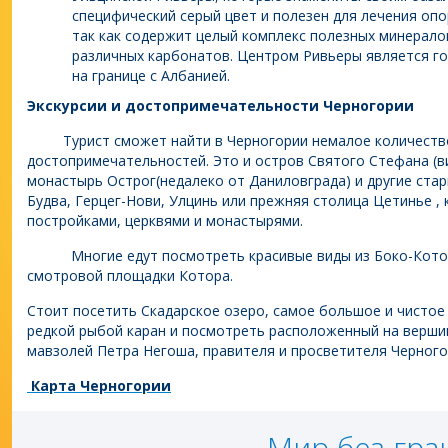
специфический серый цвет и полезен для лечения оп
так как содержит целый комплекс полезных минералов
различных карбонатов. Центром Ривьеры является г
на границе с Албанией.
Экскурсии и достопримечательности Черногории
Турист сможет найти в Черногории немалое количеств
достопримечательностей. Это и остров Святого Стефана (в
монастырь Острог(недалеко от Даниловграда) и другие ста
Будва, Герцег-Нови, Улцинь или прежняя столица Цетинье 
постройками, церквями и монастырями.
Многие едут посмотреть красивые виды из Боко-Которс
смотровой площадки Котора.
Стоит посетить Скадарское озеро, самое большое и чистое 
редкой рыбой каран и посмотреть расположенный на верши
мавзолей Петра Негоша, правителя и просветителя Черного
Карта Черногории
Мир без гра