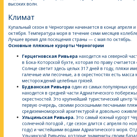
высоких волн.
Климат
Купальный сезон в Черногории начинается в конце апреля и
октября. Температура моря в течение семи месяцев колеблет
Лучшее время для посещения страны — с мая по октябрь.
Основные пляжные курорты Черногории
Герцегновская Ривьера
находится на северной час
в Бока-Которской бухте, которая по праву считается 
Солнце светит здесь целых 317 дней в году, пляжи и
галечные или песочные, а в окрестностях есть масса
месторождений целебных грязей.
Будванская Ривьера
один из самых популярных кур
находится в средней части Адриатического побережья
окрестностей. Это крупнейший туристический центр Ч
первую очередь, своими роскошными песчаными пляж
средиземноморской архитектурой и довольно оживле
Ульциньская Ривьера.
Это самый южный курорт Чер
солнечной погодой , где сезон длится с апреля по но
году) и чистейшими водами Адриатического моря. От
Ульцинской Ривьеры, которые знамениты своим база