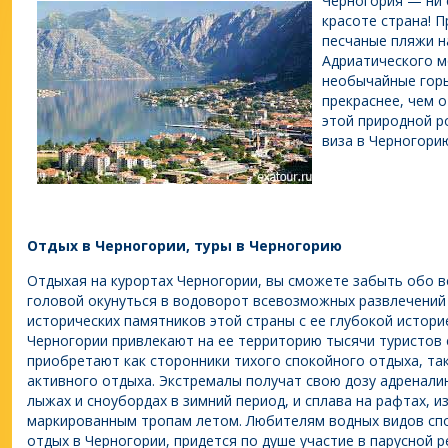
Черногория — ни 
красоте страна! 
песчаные пляжи н
Адриатического м
необычайные гор
прекраснее, чем о
этой природной р
виза в Черногори
Отдых в Черногории, туры в Черногорию
Отдыхая на курортах Черногории, вы сможете забыть обо вс
головой окунуться в водоворот всевозможных развлечений
исторических памятников этой страны с ее глубокой истори
Черногории привлекают на ее территорию тысячи туристов 
приобретают как сторонники тихого спокойного отдыха, так
активного отдыха. Экстремалы получат свою дозу адреналин
лыжах и сноубордах в зимний период, и сплава на рафтах, и
маркированным тропам летом. Любителям водных видов спо
отдых в Черногории, придется по душе участие в парусной р