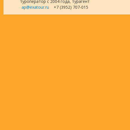
туроператор с 2004 года, турагент
ap@exatour.ru
+7 (3952) 707-015