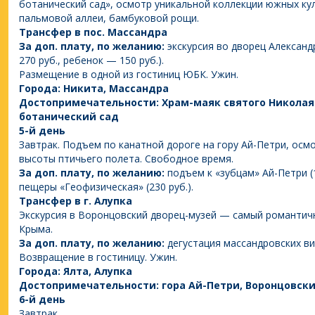
ботанический сад», осмотр уникальной коллекции южных кул
пальмовой аллеи, бамбуковой рощи.
Трансфер в пос. Массандра
За доп. плату, по желанию:
экскурсия во дворец Александр
270 руб., ребенок — 150 руб.).
Размещение в одной из гостиниц ЮБК. Ужин.
Города: Никита, Массандра
Достопримечательности: Храм-маяк святого Николая
ботанический сад
5-й день
Завтрак. Подъем по канатной дороге на гору Ай-Петри, ос
высоты птичьего полета. Свободное время.
За доп. плату, по желанию:
подъем к «зубцам» Ай-Петри (
пещеры «Геофизическая» (230 руб.).
Трансфер в г. Алупка
Экскурсия в Воронцовский дворец-музей — самый романтич
Крыма.
За доп. плату, по желанию:
дегустация массандровских вин
Возвращение в гостиницу. Ужин.
Города: Ялта, Алупка
Достопримечательности: гора Ай-Петри, Воронцовск
6-й день
Завтрак.