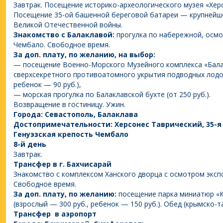
Завтрак. Посещение историко-археологического музея «Хер
Посещение 35-ой башенной береговой батареи — крупнейш
Великой Отечественной войны.
Знакомство с Балаклавой:
прогулка по набережной, осмо
Чембало. Свободное время.
За доп. плату, по желанию, на выбор:
— посещение Военно-Морского Музейного комплекса «Бал
сверхсекретного противоатомного укрытия подводных лодок
ребенок — 90 руб.),
— морская прогулка по Балаклавской бухте (от 250 руб.).
Возвращение в гостиницу. Ужин.
Города: Севастополь, Балаклава
Достопримечательности: Херсонес Таврический, 35-я 
Генуэзская крепость Чембало
8-й день
Завтрак.
Трансфер в г. Бахчисарай
Знакомство с комплексом Ханского дворца с осмотром экспо
Свободное время.
За доп. плату, по желанию:
посещение парка миниатюр «К
(взрослый — 300 руб., ребенок — 150 руб.). Обед (крымско-та
Трансфер в аэропорт