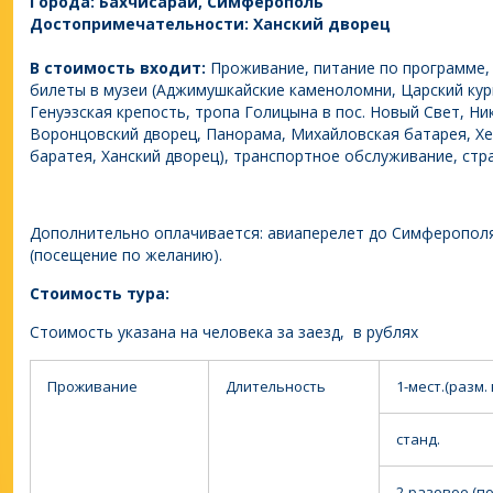
Города: Бахчисарай, Симферополь
Достопримечательности: Ханский дворец
В стоимость входит:
Проживание, питание по программе, 
билеты в музеи (Аджимушкайские каменоломни, Царский кург
Генуэзская крепость, тропа Голицына в пос. Новый Свет, Ни
Воронцовский дворец, Панорама, Михайловская батарея, Хе
баратея, Ханский дворец), транспортное обслуживание, стра
Дополнительно оплачивается: авиаперелет до Симферополя
(посещение по желанию).
Стоимость тура:
Стоимость указана на человека за заезд, в рублях
Проживание
Длительность
1-мест.(разм. 
станд.
2-разовое (п