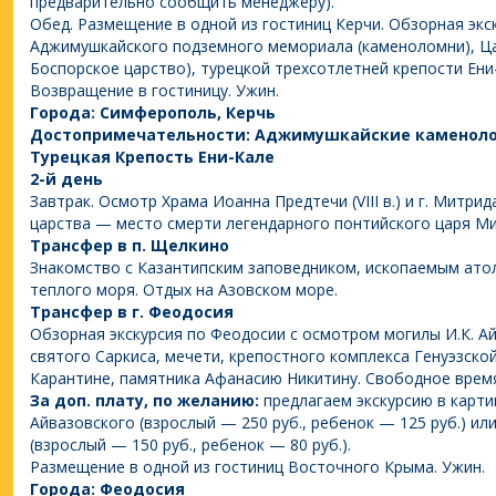
предварительно сообщить менеджеру).
Обед. Размещение в одной из гостиниц Керчи. Обзорная экс
Аджимушкайского подземного мемориала (каменоломни), Царск
Боспорское царство), турецкой трехсотлетней крепости Ени
Возвращение в гостиницу. Ужин.
Города: Симферополь, Керчь
Достопримечательности: Аджимушкайские каменолом
Турецкая Крепость Ени-Кале
2-й день
Завтрак. Осмотр Храма Иоанна Предтечи (VIII в.) и г. Митри
царства — место смерти легендарного понтийского царя Мит
Трансфер в п. Щелкино
Знакомство с Казантипским заповедником, ископаемым ат
теплого моря. Отдых на Азовском море.
Трансфер в г. Феодосия
Обзорная экскурсия по Феодосии с осмотром могилы И.К. А
святого Саркиса, мечети, крепостного комплекса Генуэзской
Карантине, памятника Афанасию Никитину. Свободное врем
За доп. плату, по желанию:
предлагаем экскурсию в карти
Айвазовского (взрослый — 250 руб., ребенок — 125 руб.) или
(взрослый — 150 руб., ребенок — 80 руб.).
Размещение в одной из гостиниц Восточного Крыма. Ужин.
Города: Феодосия