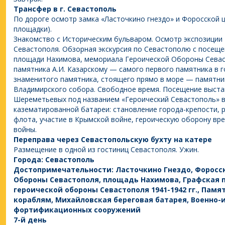
Трансфер в г. Севастополь
По дороге осмотр замка «Ласточкино гнездо» и Форосской 
площадки).
Знакомство с Историческим бульваром. Осмотр экспозици
Севастополя. Обзорная экскурсия по Севастополю с посеще
площади Нахимова, мемориала Героической Обороны Севаст
памятника А.И. Казарскому — самого первого памятника в г
знаменитого памятника, стоящего прямо в море — памятни
Владимирского собора. Свободное время. Посещение выста
Шереметьевых под названием «Героический Севастополь» 
казематированной батареи: становление города-крепости, 
флота, участие в Крымской войне, героическую оборону в
войны.
Переправа через Севастопольскую бухту на катере
Размещение в одной из гостиниц Севастополя. Ужин.
Города: Севастополь
Достопримечательности: Ласточкино Гнездо, Форосс
Обороны Севастополя, площадь Нахимова, Графская 
героической обороны Севастополя 1941-1942 гг., Пам
кораблям, Михайловская береговая батарея, Военно-
фортификационных сооружений
7-й день