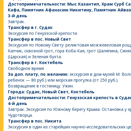
Достопримечательности: Мыс Казантип, Храм Сурб Са
Кафа, Памятник Афанасию Никитину, Памятник Айва
3-й день
Завтрак.
Трансфер в г. Судак
Экскурсия по Генуэзской крепости.
Трансфер в пос. Новый Свет
Экскурсия по Новому Свету: реликтовая можжевеловая рощ
Капчик, сквозной грот, гора Коба-Кая, грот Шаляпина, Синя
(Царская) и Зеленая бухта.
Трансфер в г. Коктебель
Свободное время
За доп. плату, по желанию:
экскурсия в дом-музей М. Вол
ребенок — 80 руб.) или морская прогулка (от 250 руб.).
Возвращение в гостиницу. Ужин.
Города: Судак, Новый Свет, Коктебель
Достопримечательности: Генуэзская крепость в Суда
4-й день
Завтрак. Экскурсия по Южному берегу Крыма. Остановка у х
Чудотворца.
Трансфер в пос. Никита
Экскурсия в один из старейших научно-исследовательских 