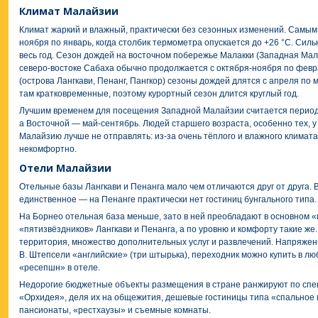
Климат Малайзии
Климат жаркий и влажный, практически без сезонных изменений. Самым
ноября по январь, когда столбик термометра опускается до +26 °C. Сил
весь год. Сезон дождей на восточном побережье Малакки (Западная Мал
северо-востоке Сабаха обычно продолжается с октября-ноября по фев
(острова Лангкави, Пенанг, Пангкор) сезоны дождей длятся с апреля по м
там кратковременные, поэтому курортный сезон длится круглый год.
Лучшим временем для посещения Западной Малайзии считается период 
а Восточной — май-сентябрь. Людей старшего возраста, особенно тех, у 
Малайзию лучше не отправлять: из-за очень тёплого и влажного климата 
некомфортно.
Отели Малайзии
Отельные базы Лангкави и Пенанга мало чем отличаются друг от друга. Ве
единственное — на Пенанге практически нет гостиниц бунгального типа.
На Борнео отельная база меньше, зато в ней преобладают в основном 
«пятизвёздников» Лангкави и Пенанга, а по уровню и комфорту такие же
территория, множество дополнительных услуг и развлечений. Напряже
В. Штепсели «английские» (три штырька), переходник можно купить в лю
«ресепшн» в отеле.
Недорогие бюджетные объекты размещения в стране ранжируют по спе
«Орхидея», деля их на общежития, дешевые гостиницы типа «спальное м
пансионаты, «рестхаузы» и съемные комнаты.