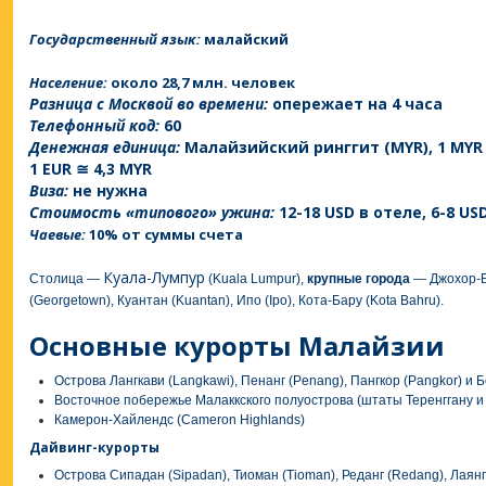
Государственный язык:
малайский
Население:
около 28,7 млн. человек
Разница с Москвой во времени:
опережает на 4 часа
Телефонный код:
60
Денежная единица:
Малайзийский ринггит (MYR), 1 MYR =
1 EUR ≅ 4,3 MYR
Виза:
не нужна
Стоимость «типового» ужина:
12-18 USD в отеле, 6-8 U
Чаевые:
10% от суммы счета
Куала-Лумпур
Столица —
(Kuala Lumpur),
крупные города
— Джохор-Ба
(Georgetown), Куантан (Kuantan), Ипо (Ipo), Кота-Бару (Kota Bahru).
Основные курорты Малайзии
Острова Лангкави (Langkawi), Пенанг (Penang), Пангкор (Pangkor) и
Восточное побережье Малаккского полуострова (штаты Теренггану и
Камерон-Хайлендс (Cameron Highlands)
Дайвинг-курорты
Острова Сипадан (Sipadan), Тиоман (Tioman), Реданг (Redang), Лаян