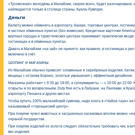
«Тусовочная» молодёжь в Малайзии, скорее всего, будет разочарована:
наблюдается только в столице страны, Куала-Лумпуре.
Деньги
Валюту можно обменять в аэропорту, банках, торговых центрах, гостиниц
в частных обменных пунктах (без комиссии). Кредитные карточки American 
крупных городах и туристических центрах принимают практически везде
гостиницах и в обменных пунктах.
Давать в Малайзии «на чай» не принято: как правило, в гостиницах и р
включено в счёт.
Шопинг и магазины
Из Малайзии обычно привозят оловянные и серебряные изделия, батик
вещицы с острова Борнео, золотые украшения с эффектным дизайном.
Магазины работают с 9:30 до 19:00, а супермаркеты — с 10:00 до 22:00
открыты и по воскресеньям. Duty free есть в Лабуане, на Лангкави, в Ку
аэропорту Пенанга и других местах.
Чтобы купить 100% малазийский сувенир, надо ехать в «Чайна-таун» на 
называемый «торгашеский центр».
При покупке чучел животных и засушенных насекомых вполне можно «на
охраной государства.
При покупке изделий из золота следует обязательно требовать чек, в к
вес изделия.