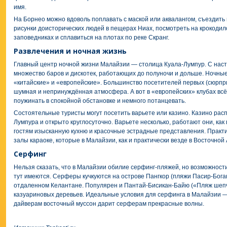
имя.
На Борнео можно вдоволь поплавать с маской или аквалангом, съездить 
рисунки доисторических людей в пещерах Ниах, посмотреть на крокодил
заповедниках и сплавиться на плотах по реке Скранг.
Развлечения и ночная жизнь
Главный центр ночной жизни Малайзии — столица Куала-Лумпур. С нас
множество баров и дискотек, работающих до полуночи и дольше. Ночные
«китайские» и «европейские». Большинство посетителей первых (сюрпри
шумная и непринуждённая атмосфера. А вот в «европейских» клубах вс
поужинать в спокойной обстановке и немного потанцевать.
Состоятельные туристы могут посетить варьете или казино. Казино расп
Лумпура и открыто круглосуточно. Варьете несколько, работают они, как
гостям изысканную кухню и красочные эстрадные представления. Практич
залы караоке, которые в Малайзии, как и практически везде в Восточной
Серфинг
Нельзя сказать, что в Малайзии обилие серфинг-пляжей, но возможности
тут имеются. Серферы кучкуются на острове Пангкор (пляжи Пасир-Богак
отдаленном Келантане. Популярен и Пантай-Бисикан-Байю («Пляж шепч
казуариновых деревьев. Идеальные условия для серфинга в Малайзии —
дайверам восточный муссон дарит серферам прекрасные волны.