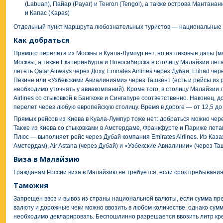
(Labuan), Пайар (Payar) и Тенгол (Tengol), а также острова Мантанани
и Капас (Kapas)
Отдельный пункт маршрута любознательных туристов — национальные 
Как добраться
Прямого перелета из Москвы в Куала-Лумпур нет, но на пиковые даты (м
Москвы, а также Екатеринбурга и Новосибирска в столицу Малайзии лет
лететь Qatar Airways через Доху, Emirates Airlines через Дубаи, Etihad че
Пекине или «Узбекскими Авиалиниями» через Ташкент (есть и рейсы из 
необходимо уточнять у авиакомпаний). Кроме того, в столицу Малайзии л
Airlines со стыковкой в Бангкоке и Сингапуре соответственно. Наконец,
перелет через любую европейскую столицу. Время в дороге — от 12,5 до 
Прямых рейсов из Киева в Куала-Лумпур тоже нет: добраться можно чере
Также из Киева со стыковками в Амстердаме, Франкфурте и Париже летают
Плюс — выполняет рейс через Дубай компания Emirates Airlines. Из Каз
Амстердам), Air Astana (через Дубай) и «Узбекские Авиалинии» (через Та
Виза в Малайзию
Гражданам России виза в Малайзию не требуется, если срок пребывания
Таможня
Запрещен ввоз и вывоз из страны национальной валюты, если сумма п
валюту и дорожные чеки можно ввозить в любом количестве, однако су
необходимо декларировать. Беспошлинно разрешается ввозить литр кре