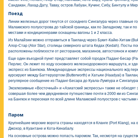
Сандакан, Лахад-Дату, Тавау, остров Лабуан, Кучинг, Сибу, Бинтулу и Мир
Поезд
Линии железных дорог тянутся от соседнего Сингапура через главные г
Малаккского полуострова до тайской границы, как по Западному, так и 
местами и кондиционерами оснащены вагоны 1 и 2 класса.
Из Малайзии можно отправиться в Таиланд через Букит-Кайю-Хитам (Bukit 
Алор-Стар (Alor Star), столицы северного штата Кедах (Kedah). Посты п
расположены поблизости от ресторанов, магазинов, автостоянок и комп
Еще один въездной пункт представляет собой городок Паданг-Бесар (Pa
Перлис. Он лежит по ходу основного железнодорожного маршрута, и зде
экспресс из Бангкока. Международные экспрессы национального ж/д пере
курсируют между Баттеруортом (Butterworth) и Хатьяи (Haadyai) в Таил
регулярное сообщение из Паданг-Бесара до Куала-Лумпура и Сингапура
Эксклюзивные «Восточный» и «Азиатский экспрессы» также не обходят э
совершая более чем двухдневное путешествие почти в 2000 км из Синга
на Бангкок и пересекая по всей длине Малаккский полуостров с частыми
Паром
Крупнейшие морские ворота страны находятся в Кланге (Port Klang), на 
Джохор, в Куантане и Кота-Кинабалу.
На основные острова можно попасть паромом. Так, несмотря на существ