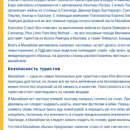
Edaran Express осуществляет рейсы из Куала-Лумпура в Бидор и Кампар,
Бару (автобусы отправляются с автовокзала Хентиан-Путра). Century Tra
организует рейсы из столицы в Сингапур, Джохор-Бару, Баттеруорт, Сун
Перлис, Кангар и Хаатьяи. С помощью компании Transnaional Express Sd
Лумпура добраться во все главные города полуостровной части Малайзи
Executive Coach Bus отвечает за выполнение рейсов из Куала Лумпура в
Сингапур, Plus Liner Park May Berhad — во все основные города Малаккск
доставит туристов из Куала-Лумпура в Малакку, а также Темерлох, Банда
Взять в Малайзии
автомобиль напрокат
несложно, но вот делать этого н
левостороннее, а ПДД местные водители соблюдают слабо. «До кучи», 
международного образца, на дорогах страны распространены местные 
малайском.
Безопасность туристов
Малайзия — одна из самых безопасных для туристов стран Юго-Восточно
пригодна для питья, но лучше всё же пить кипячёную или бутилированну
можно почти без опасений за её свежесть и качество. Преступность в ст
туристам стоит приглядывать за своими вещами.
В Малайзии нет частных пляжей, поэтому загорать топлесс не стоит. П
деревень не следует надевать шорты, короткие футболки и юбки. Перед 
снимать обувь. Нельзя брать еду левой рукой, а передать ею что-либо а
оскорбить, поскольку эта конечность в стране предназначена исключител
Таиланде, в Малайзии не следует никого гладить по голове, даже малень
Гостям в Малайзии обычно предлагают напитки: отказ от них считается