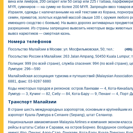
вина или ликёров, 200 сигарет или 50 сигар или 225 г табака, парфюмер
MYR, сувениров — на сумму не более 200 MYR. Запрещён ввоз товаров и
Израиля, одежды с напечатанными на ней текстами из Корана, порногра
семян, приматов, золотых изделий массой свыше 100 г, оружия любого р
имеющего сходство с боевым). На вывоз дорогих антикварных предмет
разрешение. Из страны запрещено вывозить некоторые виды животных и
вывоз наркотиков — смертная казнь.
Номера телефонов
Посольство Малайзии в Москве: ул. Мосфильмовская, 50; тел.:
(495)
Посольство России в Малайзии: 263 Jalan Ampang, 50450 Kuala Lumpur; те
Полиция: 999 (по всей стране), служба спасения: 994 (по всей стране), 
Лумпуре: 296—590
Малайзийская ассоциация туризма и путешествий (Malaysian Association o
6881, факс: 03-9287 6880
Коды некоторых городов и регионов: остров Лангкави — 4, Кота-Кинабал
Лумпур — 3, Кучинг — 82, Сибу — 84, Кота-Бару — 9, Пенанг — 4, Порт-Д
Транспорт Малайзии
В стране шесть международных аэропортов, основным и крупнейшим из
аэропорт Куала-Лумпура в Сепанге (Sepang), штат Селангор.
Национальная авиакомпания Malaysia Airlines и компания эконом-класса
рейсы в штаты Сабах и Саравак, на остров Борнео. Воздушное сообщен
имеют Ипо, Пенанг, Алор-Стар, Лангкави, Кота-Бару, Куала-Тренгану, Куа