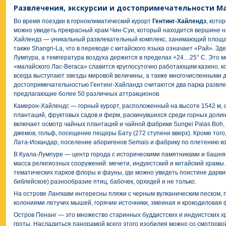
Развлечения, экскурсии и достопримечательности М
Во время поездки в горноклиматический курорт
Гентинг-Хайлендз
, кото
можно увидеть прекрасный храм Чин-Суи, который находится вершине на
Хайлендз — уникальный развлекательный комплекс, занимающий площад
также Shangri-La, что в переводе с китайского языка означает «Рай». Зд
Лумпура, а температура воздуха держится в пределах +24…25° С. Это м
«малайского Лас-Вегаса» славится круглосуточно работающим казино, к
всегда выступают звезды мировой величины, а также многочисленными д
достопримечательностью Гентинг-Хайландз считаются два парка развл
предлагающие более 50 различных аттракционов.
Камерон-Хайлендс — горный курорт, расположенный на высоте 1542 м, 
плантаций, фруктовых садов и ферм, раскинувшихся среди горных долин
включает осмотр чайных плантаций и чайной фабрики Sungei Palas Boh,
джемов, гольф, посещение пещеры Бату (272 ступени вверх). Кроме того
Лата-Искандар, поселение аборигенов Semais и фабрику по плетению ко
В Куала-Лумпуре — центр города с историческими памятниками и башням
масса религиозных сооружений: мечети, индуистский и китайский храмы. 
тематических парков флоры и фауны, где можно увидеть поистине дарви
библейское) разнообразие птиц, бабочек, орхидей и не только.
На острове Лангкави интересны пляжи с черным вулканическим песком,
колониями летучих мышей, горячие источники, змеиная и крокодиловая 
Остров Пенанг — это множество старинных буддистских и индуистских х
гроты. Насладиться панорамой всего этого изобилия можно со смотрово