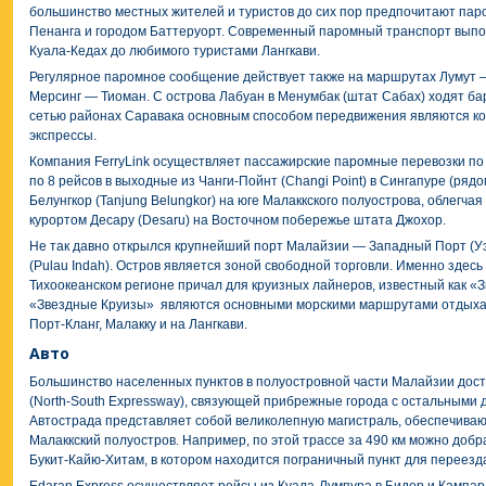
большинство местных жителей и туристов до сих пор предпочитают па
Пенанга и городом Баттеруорт. Современный паромный транспорт выпо
Куала-Кедах до любимого туристами Лангкави.
Регулярное паромное сообщение действует также на маршрутах Лумут —
Мерсинг — Тиоман. С острова Лабуан в Менумбак (штат Сабах) ходят ба
сетью районах Саравака основным способом передвижения являются к
экспрессы.
Компания FerryLink осуществляет пассажирские паромные перевозки по 
по 8 рейсов в выходные из Чанги-Пойнт (Changi Point) в Сингапуре (рядо
Белунгкор (Tanjung Belungkor) на юге Малаккского полуострова, облег
курортом Десару (Desaru) на Восточном побережье штата Джохор.
Не так давно открылся крупнейший порт Малайзии — Западный Порт (Уэ
(Pulau Indah). Остров является зоной свободной торговли. Именно здесь
Тихоокеанском регионе причал для круизных лайнеров, известный как «Зве
«Звездные Круизы» являются основными морскими маршрутами отдыха,
Порт-Кланг, Малакку и на Лангкави.
Авто
Большинство населенных пунктов в полуостровной части Малайзии дос
(North-South Expressway), связующей прибрежные города с остальными
Автострада представляет собой великолепную магистраль, обеспечиваю
Малаккский полуостров. Например, по этой трассе за 490 км можно добр
Букит-Кайю-Хитам, в котором находится пограничный пункт для переезда