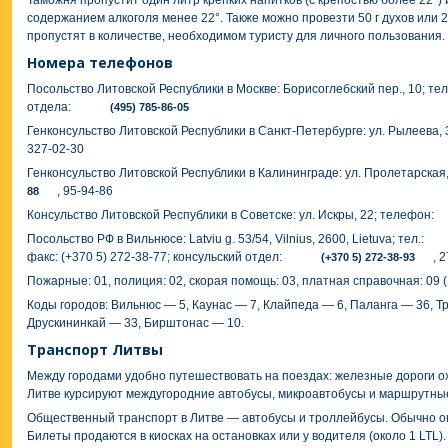
Таможня пропустит один литр крепких напитков (с крепостью более 22°) 
содержанием алкоголя менее 22°. Также можно провезти 50 г духов или
пропустят в количестве, необходимом туристу для личного пользования.
Номера телефонов
Посольство Литовской Республики в Москве: Борисоглебский пер., 10; те
отдела:
(495) 785-86-05
Генконсульство Литовской Республики в Санкт-Петербурге: ул. Рылеева,
327-02-30
Генконсульство Литовской Республики в Калининграде: ул. Пролетарская
, 95-94-86
88
Консульство Литовской Республики в Советске: ул. Искры, 22; телефон:
Посольство РФ в Вильнюсе: Latviu g. 53/54, Vilnius, 2600, Lietuva; тел.:
факс: (+370 5) 272-38-77; консульский отдел:
, 
(+370 5) 272-38-93
Пожарные: 01, полиция: 02, скорая помощь: 03, платная справочная: 09 (
Коды городов: Вильнюс — 5, Каунас — 7, Клайпеда — 6, Паланга — 36, Т
Друскининкай — 33, Бирштонас — 10.
Транспорт Литвы
Между городами удобно путешествовать на поездах: железные дороги ох
Литве курсируют междугородние автобусы, микроавтобусы и маршрутные
Общественный транспорт в Литве — автобусы и троллейбусы. Обычно он 
Билеты продаются в киосках на остановках или у водителя (около 1 LTL