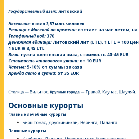
Государственный язык:
литовский
Население:
около 3,57 млн. человек
Разница с Москвой во времени:
отстает на час летом, на
Телефонный код:
370
Денежная единица:
Литовский лит (LTL), 1 LTL = 100 цент
1 EUR ≅ 3,45 LTL
Виза:
нужна шенгенская виза, стоимость 40-45 EUR
Стоимость «типового» ужина:
от 10 EUR
Чаевые:
5-10% от суммы заказа
Аренда авто в сутки:
от 35 EUR
Вильнюс
Тракай
Каунас
Шауляй
Столица —
.
Крупные города
—
,
,
.
Основные курорты
Главные лечебные курорты
Бирштонас, Друскининкай, Неринга, Паланга
Пляжные курорты
Клайпеда, Паланга, Неринга и вся Куршская коса.