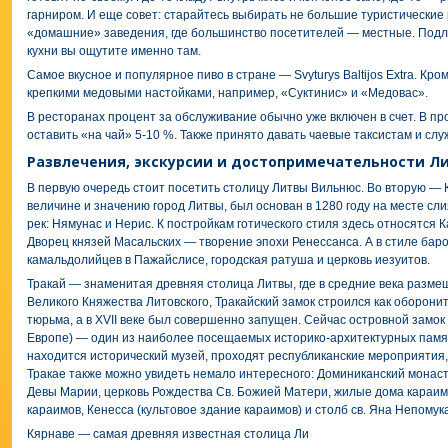
гарниром. И еще совет: старайтесь выбирать не большие туристически
«домашние» заведения, где большинство посетителей — местные. Подл
кухни вы ощутите именно там.
Самое вкусное и популярное пиво в стране — Svyturys Baltijos Extra. Кро
крепкими медовыми настойками, например, «Суктинис» и «Медовас».
В ресторанах процент за обслуживание обычно уже включен в счет. В п
оставить «на чай» 5-10 %. Также принято давать чаевые таксистам и сл
Развлечения, экскурсии и достопримечательности Л
В первую очередь стоит посетить столицу Литвы Вильнюс. Во вторую — К
величине и значению город Литвы, был основан в 1280 году на месте сл
рек: Нямунас и Нерис. К постройкам готического стиля здесь относятся 
Дворец князей Масальских — творение эпохи Ренессанса. А в стиле бар
камальдолийцев в Пажайслисе, городская ратуша и церковь иезуитов.
Тракай — знаменитая древняя столица Литвы, где в средние века разм
Великого Княжества Литовского, Тракайский замок строился как оборони
тюрьма, а в XVII веке был совершенно запущен. Сейчас островной замок
Европе) — один из наиболее посещаемых историко-архитектурных памят
находится исторический музей, проходят республиканские мероприятия,
Тракае также можно увидеть немало интересного: Доминиканский монас
Девы Марии, церковь Рождества Св. Божией Матери, жилые дома караим
караимов, Кенесса (культовое здание караимов) и столб св. Яна Непомук
Кярнаве — самая древняя известная столица Ли