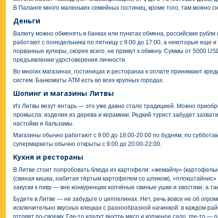
В Паланге много маленьких семейных гостиниц, кроме того, там можно сн
Деньги
Валюту можно обменять в банках или пунктах обмена, российские рубли
работают с понедельника по пятницу с 9:00 до 17:00, а некоторые еще и
порванные купюры, скорее всего, не примут к обмену. Суммы от 5000 U
предъявлении удостоверения личности.
Во многих магазинах, гостиницах и ресторанах к оплате принимают кр
систем. Банкоматы ATM есть во всех крупных городах.
Шопинг и магазины Литвы
Из Литвы везут янтарь — это уже давно стало традицией. Можно приоб
промысла: изделия из дерева и керамики. Редкий турист забудет захват
настойки и бальзамы.
Магазины обычно работают с 9:00 до 18:00-20:00 по будням, по субботам
супермаркеты обычно открыты с 9:00 до 20:00-22:00.
Кухня и рестораны
В Литве стоит попробовать блюда из картофеля: «жемайчу» (картофель
(свиная кишка, набитая тёртым картофелем со шпиком), «плокштайнис» 
закуски к пиву — вне конкуренции копчёные свиные ушки и хвостики, а та
Будете в Литве — не забудьте о цеппелинах. Нет, речь вовсе не об огром
исключительно вкусных клецках с разнообразной начинкой: в каждом ра
готовят по-своему. Где-то кладут внутрь мясо и копченое сало, где-то — 