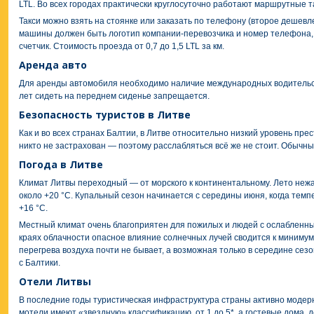
LTL. Во всех городах практически круглосуточно работают маршрутные так
Такси можно взять на стоянке или заказать по телефону (второе дешевл
машины должен быть логотип компании-перевозчика и номер телефона,
счетчик. Стоимость проезда от 0,7 до 1,5 LTL за км.
Аренда авто
Для аренды автомобиля необходимо наличие международных водительски
лет сидеть на переднем сиденье запрещается.
Безопасность туристов в Литве
Как и во всех странах Балтии, в Литве относительно низкий уровень пре
никто не застрахован — поэтому расслабляться всё же не стоит. Обычн
Погода в Литве
Климат Литвы переходный — от морского к континентальному. Лето неж
около +20 °C. Купальный сезон начинается с середины июня, когда темп
+16 °C.
Местный климат очень благоприятен для пожилых и людей с ослабленным
краях облачности опасное влияние солнечных лучей сводится к минимум
перегрева воздуха почти не бывает, а возможная только в середине сез
с Балтики.
Отели Литвы
В последние годы туристическая инфраструктура страны активно модер
мотели имеют «звездную» классификацию, от 1 до 5*, а гостевые дома, д