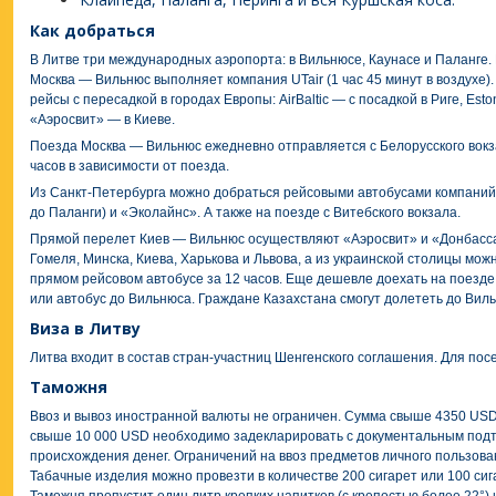
Как добраться
В Литве три международных аэропорта: в Вильнюсе, Каунасе и Паланге
Москва — Вильнюс выполняет компания UTair (1 час 45 минут в воздухе)
рейсы с пересадкой в городах Европы: AirBaltic — с посадкой в Риге, Eston
«Аэросвит» — в Киеве.
Поезда Москва — Вильнюс ежедневно отправляется с Белорусского вокза
часов в зависимости от поезда.
Из Санкт-Петербурга можно добраться рейсовыми автобусами компаний Ba
до Паланги) и «Эколайнс». А также на поезде с Витебского вокзала.
Прямой перелет Киев — Вильнюс осуществляют «Аэросвит» и «Донбассаэ
Гомеля, Минска, Киева, Харькова и Львова, а из украинской столицы мож
прямом рейсовом автобусе за 12 часов. Еще дешевле доехать на поезде 
или автобус до Вильнюса. Граждане Казахстана смогут долететь до Вил
Виза в Литву
Литва входит в состав стран-участниц Шенгенского соглашения. Для по
Таможня
Ввоз и вывоз иностранной валюты не ограничен. Сумма свыше 4350 US
свыше 10 000 USD необходимо задекларировать с документальным под
происхождения денег. Ограничений на ввоз предметов личного пользован
Табачные изделия можно провезти в количестве 200 сигарет или 100 сига