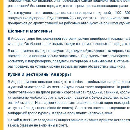
подъёмников. Как правило, они предлагают самые привлекательные цены,
развлечений большого города и, в то же время, не на пешеходном расст
Третья группа — гостиницы, расположенные прямо под горой, в 100—30
популярные и дорогие. Единственный их недостаток — ограничение зон
добираться до других станций на рейсовых автобусах не слишком удобно
Шопинг и магазины
В Андорре, зоне беспошлинной торговли, можно приобрести товары на 
Франции. Особенно значительны скидки во время сезонных распродаж в
В стране можно выгодно прикупить одежду и обувь известных мировых м
постоянное, а ценники весьма заманчивые. Еще здесь стоит приобрести
косметику и парфюмерию, предметы интерьера и антиквариат. В стране
распродажи, на которых можно весьма выгодно обзавестись машиной.
Кухня и рестораны Андорры
В Андорре можно неплохо посидеть в bordas — небольших национальны
и уютной атмосферой. Из местной кулинарии стоит попробовать la paril
приготовленных на гриле разных сортов мяса (говядины, свинины, кроль
каталонскую колбасу butifarra, которая подаётся с белой фасолью, тради
овечий сыр tupi. На сладкое хорошо взять национальный пирог masegada
из тутовой ягоды (mermelada de mores). Согреться после насыщенного 
андоррский грог с курагой: в стране производят неплохие вина.
На чай в местных заведениях общественного питания принято оставлят
заказа (чаевые не включены в счет).