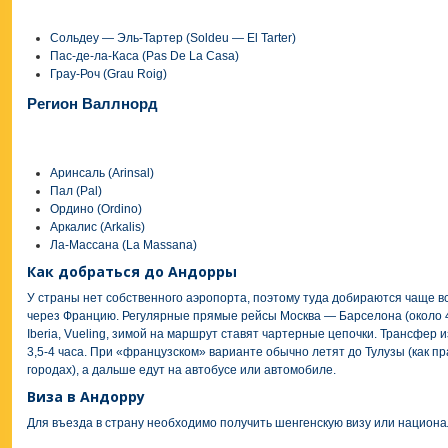
Сольдеу — Эль-Тартер (Soldeu — El Tarter)
Пас-де-ла-Каса (Pas De La Casa)
Грау-Роч (Grau Roig)
Регион Валлнорд
Аринсаль (Arinsal)
Пал (Pal)
Ордино (Ordino)
Аркалис (Arkalis)
Ла-Массана (La Massana)
Как добраться до Андорры
У страны нет собственного аэропорта, поэтому туда добираются чаще вс
через Францию. Регулярные прямые рейсы Москва — Барселона (около 
Iberia, Vueling, зимой на маршрут ставят чартерные цепочки. Трансфер
3,5-4 часа. При «французском» варианте обычно летят до Тулузы (как пр
городах), а дальше едут на автобусе или автомобиле.
Виза в Андорру
Для въезда в страну необходимо получить шенгенскую визу или национ