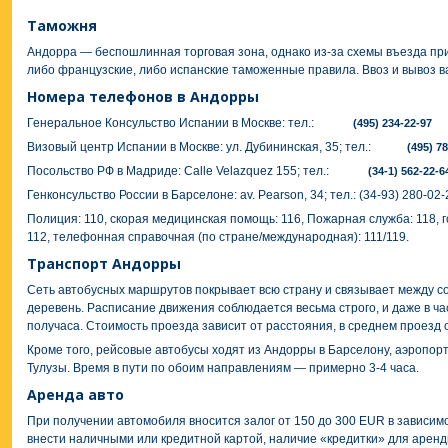
Таможня
Андорра — беспошлинная торговая зона, однако из-за схемы въезда пр
либо французские, либо испанские таможенные правила. Ввоз и вывоз в
Номера телефонов в Андорры
Генеральное Консульство Испании в Москве: тел.:
(495) 234-22-97
Визовый центр Испании в Москве: ул. Дубининская, 35; тел.:
(495) 7
Посольство РФ в Мадриде: Calle Velazquez 155; тел.:
(34-1) 562-22-6
Генконсульство России в Барселоне: av. Pearson, 34; тел.: (34-93) 280-02-
Полиция: 110, скорая медицинская помощь: 116, Пожарная служба: 118,
112, телефонная справочная (по стране/международная): 111/119.
Транспорт Андорры
Сеть автобусных маршрутов покрывает всю страну и связывает между с
деревень. Расписание движения соблюдается весьма строго, и даже в ч
получаса. Стоимость проезда зависит от расстояния, в среднем проезд 
Кроме того, рейсовые автобусы ходят из Андорры в Барселону, аэропорт
Тулузы. Время в пути по обоим направлениям — примерно 3-4 часа.
Аренда авто
При получении автомобиля вносится залог от 150 до 300 EUR в зависим
внести наличными или кредитной картой, наличие «кредитки» для арен