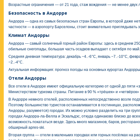
Возрастные ограничения — от 21 года, стаж вождения — не менее двух л
Безопасность в Андорре
Андорра — одна из самых безопасных стран Европы, в которой даже нет 
частности — в аэропорту Барселоны, стоит внимательно приглядывать 
Климат Андорры
Андорра — самый солнечный горный район Европы: здесь в среднем 250 
обильные снегопады, большая часть осадков выпадает с октября по май
Средняя дневная температура: декабрь −4..-6°C, январь −7..-10°C, феврал
−2..-4°C.
Актуальная информация: прогноз погоды на основных курортах Андорры
Отели Андорры
Все отели в Андорре имеют официальную категорию от одной до пяти 
Министерством туризма страны. Питание в 90 % «трёшек» и «четвёрок» 
В Андорре немного отелей, расположенных непосредственно возле под
Поэтому большинство туристов останавливается в гостиницах, располож
Андорры, разумеется) городах. Их можно условно разделить на три гру
городах Андорра-ла-Велла и Эскальдэс, откуда одинаково близко до все
возможность покататься везде. Здесь много магазинов, баров, ресторано
обширный apres-ski.
Вторая группа — отели в маленьких городках или горных посёлках на ра