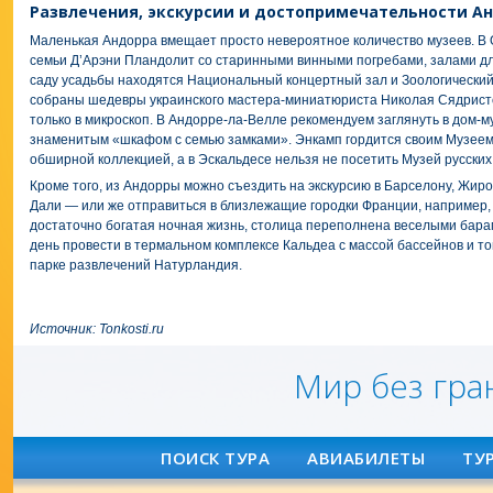
Развлечения, экскурсии и достопримечательности А
Маленькая Андорра вмещает просто невероятное количество музеев. В
семьи Д’Арэни Пландолит со старинными винными погребами, залами дл
саду усадьбы находятся Национальный концертный зал и Зоологически
собраны шедевры украинского мастера-миниатюриста Николая Сядристо
только в микроскоп. В Андорре-ла-Велле рекомендуем заглянуть в дом-м
знаменитым «шкафом с семью замками». Энкамп гордится своим Музеем
обширной коллекцией, а в Эскальдесе нельзя не посетить Музей русски
Кроме того, из Андорры можно съездить на экскурсию в Барселону, Жиро
Дали — или же отправиться в близлежащие городки Франции, например, 
достаточно богатая ночная жизнь, столица переполнена веселыми бара
день провести в термальном комплексе Кальдеа с массой бассейнов и т
парке развлечений Натурландия.
Источник:
Tonkosti.ru
Мир без гра
ПОИСК ТУРА
АВИАБИЛЕТЫ
ТУ