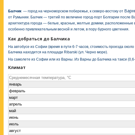
Варн
Балчик
— город на черноморском побережье, к северо-востоку от
от Румынии. Балчик — третий по величине город-порт Болгарии после 
архитектура города — белые, красные, желтые домики, расположенные 
особенно привлекательным весной и летом, в пору бурного цветения.
Как добраться до Балчика
На автобусе из Софии (время в пути 6-7 часов, стоимость проезда около
Балчика находится на площади Ribarski (ул. Черно море).
На самолете из Софии или из Варны. Из Варны до Балчика на такси (0,6- 0
Климат
Cреднемесячная температура, °C
январь
февраль
март
апрель
май
июнь
июль
август