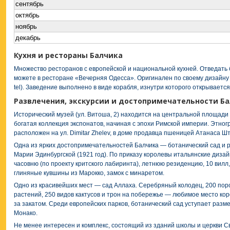
сентябрь
октябрь
ноябрь
декабрь
Кухня и рестораны Балчика
Множество ресторанов с европейской и национальной кухней. Отведать б
можете в ресторане «Вечерняя Одесса». Оригинален по своему дизайну 
tel). Заведение выполнено в виде корабля, изнутри которого открываетс
Развлечения, экскурсии и достопримечательности Б
Исторический музей
(ул. Витоша, 2) находится на центральной площади
богатая коллекция экспонатов, начиная с эпохи Римской империи. Этно
расположен на ул. Dimitar Zhelev, в доме продавца пшеницей Атанаса Ш
Одна из ярких достопримечательностей Балчика —
ботанический сад и 
Марии Эдинбургской (1921 год). По приказу королевы итальянские диза
часовню (по проекту критского лабиринта), летнюю резиденцию, 10 вил
глиняные кувшины из Марокко, замок с минаретом.
Одно из красивейших мест — сад Аллаха. Серебряный колодец, 200 поро
растений, 250 видов кактусов и трон на побережье — любимое место кор
за закатом. Среди европейских парков, ботанический сад уступает разме
Монако.
Не менее интересен и комплекс, состоящий из зданий школы и церкви Св. 