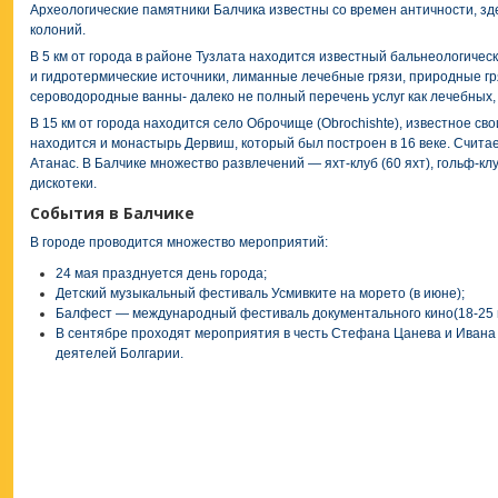
Археологические памятники Балчика известны со времен античности, зде
колоний.
В 5 км от города в районе Тузлата находится известный бальнеологичес
и гидротермические источники, лиманные лечебные грязи, природные г
сероводородные ванны- далеко не полный перечень услуг как лечебных, 
В 15 км от города находится село Оброчище (Obrochishte), известное с
находится и монастырь Дервиш, который был построен в 16 веке. Считае
Атанас. В Балчике множество развлечений — яхт-клуб (60 яхт), гольф-клу
дискотеки.
События в Балчике
В городе проводится множество мероприятий:
24 мая празднуется день города;
Детский музыкальный фестиваль Усмивките на морето (в июне);
Балфест — международный фестиваль документального кино(18-25 
В сентябре проходят мероприятия в честь Стефана Цанева и Ивана
деятелей Болгарии.