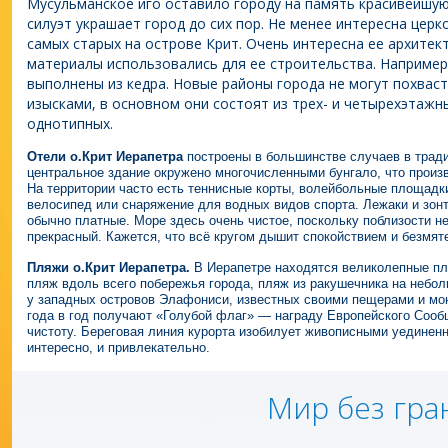
Мусульманское иго оставило городу на память красивейшую
силуэт украшает город до сих пор. Не менее интересна церк
самых старых на острове Крит. Очень интересна ее архитект
материалы использовались для ее строительства. Например,
выполнены из кедра. Новые районы города не могут похвас
изысками, в основном они состоят из трех- и четырехэтажн
однотипных.
Отели о.Крит Иерапетра
построены в большинстве случаев в тради
центральное здание окружено многочисленными бунгало, что произв
На территории часто есть теннисные корты, волейбольные площадки
велосипед или снаряжение для водных видов спорта. Лежаки и зон
обычно платные. Море здесь очень чистое, поскольку поблизости не
прекрасный. Кажется, что всё кругом дышит спокойствием и безмят
Пляжи о.Крит Иерапетра.
В Иерапетре находятся великолепные п
пляж вдоль всего побережья города, пляж из ракушечника на небо
у западных островов Элафониси, известных своими пещерами и м
года в год получают «Голубой флаг» — награду Европейского Соо
чистоту
.
Береговая линия курорта изобилует живописными уединенн
интересно, и привлекательно.
Мир без гра