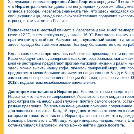
Заслуживает внимания
церковь Айос-Георгиос
середины 19 века.
Н
что
Иерапетра
является довольно популярным курортом, обслужива
бизнеса в городе. Иерапетра знаменита тем, что здесь находятся к
овощехранилища, откуда сельскохозяйственная продукция экспорти
страны, в том числе и в Россию.
Привлекателен и местный климат: в Иерапетре даже зимой темпера
ниже +12 °C, а температура воды ниже +16 °C. Благодаря такому 
практически круглый год. Разумеется, в
купальный сезон
, а длитс
здесь гораздо больше, чем зимой. Поэтому большинство отелей раб
Вдоль кромки моря протянулась набережная-променад, как и положе
Кафе чередуются с сувенирными лавками, ресторанами, магазинами
многие рестораны предлагают программы живой музыки и различны
здесь можно выпить чашку кофе, любуясь панорамой моря, или по
предлагает в меню большое количество национальных блюд и блюд 
замечательное греческое вино. Порции большие, цены невысокие.
О
2012г.
подарит вам незабываемые впечатления.
Достопримечательности Иерапетры.
Начало истории города теряе
Известно, что на месте современной Иерапетры стоял когда-то гор
рассматривать на небольшой глубине, почти у самого берега, остат
разные правления. Во времена венецианцев приобрел современное 
для защиты от пиратов. Каждый город почтительно относится к па
которые его посетили. Так вот, Иерапетра известна тем, что однаж
Бонапарт. Было это в 1798 году, когда император направлялся в Еги
останавливался Наполеон, легко можно найти и даже посетить.