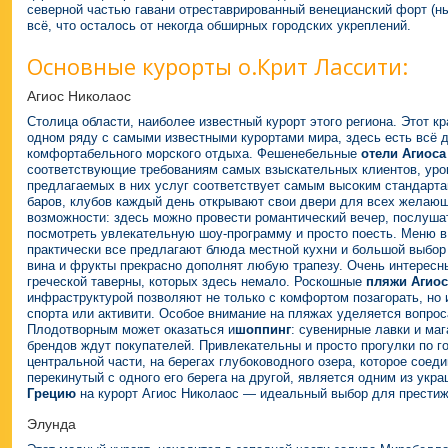
северной частью гавани отреставрированный венецианский форт (н
всё, что осталось от некогда обширных городских укреплений.
Основные курорты о.Крит Лассити:
Агиос Николаос
Столица области, наиболее известный курорт этого региона. Этот к
одном ряду с самыми известными курортами мира, здесь есть всё 
комфортабельного морского отдыха. Фешенебельные
отели Агиоса
соответствующие требованиям
самых взыскательных клиентов, уро
предлагаемых в них услуг соответствует самым высоким стандарта
баров, клубов каждый день открывают свои двери для всех желаю
возможности: здесь можно провести романтический вечер, послуша
посмотреть увлекательную шоу-программу и просто поесть. Меню в
практически все предлагают блюда местной кухни и большой выбор
вина и фрукты прекрасно дополнят любую трапезу. Очень интерес
греческой таверны, которых здесь немало. Роскошные
пляжи Агиос
инфраструктурой позволяют не только с комфортом позагорать, но 
спорта или активити. Особое внимание на пляжах уделяется вопро
Плодотворным может оказаться и
шоппинг
: сувенирные лавки и ма
брендов ждут покупателей. Привлекательны и просто прогулки по г
центральной части, на берегах глубоководного озера, которое соед
перекинутый с одного его берега на другой, является одним из укр
Грецию
на курорт Агиос Николаос — идеальный выбор для престиж
Элунда