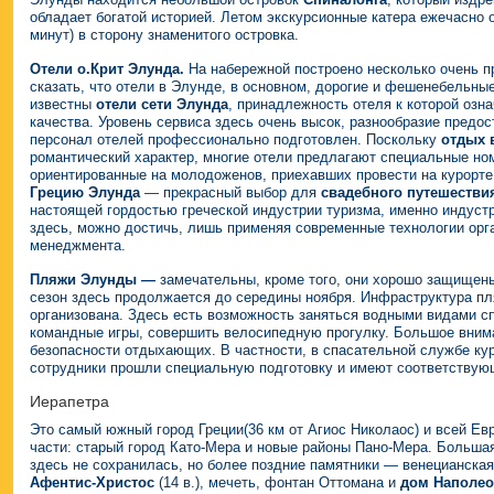
обладает богатой историей. Летом экскурсионные катера ежечасно 
минут) в сторону знаменитого островка.
Отели о.Крит Элунда.
На набережной постр
оено несколько очень 
сказать, что отели в Элунде, в основном, дорогие и фешенебельны
известны
отели сети Элунда
, принадлежность отеля к которой озна
качества.
Уровень сервиса здесь очень высок, разнообразие предо
персонал отелей профессионально подготовлен. Поскольку
отдых 
романтический характер, многие отели предлагают специальные ном
ориентированные на молодоженов, приехавших провести на курорт
Грецию Элунда
— прекрасный выбор для
свадебного путешествия
настоящей гордостью греческой индустрии туризма, именно индустри
здесь, можно достичь, лишь применяя современные технологии орга
менеджмента.
Пляжи Элунды —
замечательны, кроме того, они хорошо защищены
сезон здесь продолжается до середины ноября. Инфраструктура пл
организована. Здесь есть возможность заняться водными видами сп
командные игры, совершить велосипедную прогулку. Большое вним
безопасности отдыхающих. В частности, в спасательной службе ку
сотрудники прошли специальную подготовку и имеют соответствую
Иерапетра
Это самый южный город Греции(36 км от Агиос Николаос) и всей Ев
части: старый город Като-Мера и новые районы Пано-Мера. Больша
здесь не сохранилась, но более поздние памятники — венецианска
Афентис-Христос
(14 в.), мечеть, фонтан Оттомана и
дом Наполео