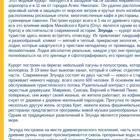
Этот модный курорт находится в западной части залива Мирабелло,
аэропорта и в 11 км от городка Агиос Николаос. Он удачно распол
красивый залив и защищён от морских ветров и крутых волн изгибо
расположены роскошные отели, многочисленные кафе и рестораны, 
сувенирные лавочки.
Построен курорт всего в 1 км от древнего гор
все это влияние мифов Минойского Крита (Олус являлся одним из 
Крита) и обстоятельств современной истории.
Элунда
— курорт все
туристов здесь можно встретить отовсюду. Их привлекает ландша
и разнообразный, климат — мягкий и теплый, прекрасная экология,
лодки, которые швартуются у пристани неподалеку от променада, 
беззаботными. Лодки абсолютно реальные, каждое утро они приходя
полюбоваться на это зрелище и сфотографировать его приходят мн
Курорт построен на берегах небольшой лагуны и полуострова, кот
волнореза. В 19 веке был выкопан канал, который и сейчас отделяе
части.
Современная Элунда состоит из двух частей — нового и ста
проживает немного народу, всего около 600 человек. В основном ж
обслуживания туристического потока. Разительный контраст с рос
окрестные деревушки: Маврикио, Скисма, Верхний и Нижний Пинес.
побережью, они живут своей жизнью, их жители работают, из кофее
снует от деревни к деревне маленький пароходик. Прогулка по окр
несколько другую жизнь острова Крит, нежели жизнь фешенебельно
ресторанах предлагаются программы живой музыки разнообразных 
Одним из традиционных развлечений в Элунде является романтич
море.
Элунда построена на месте древнегреческого поселения, часть кот
древние руины хорошо просматриваются сквозь прозрачные воды за
Элунды находится небольшой островок
Спиналонга
, который издр