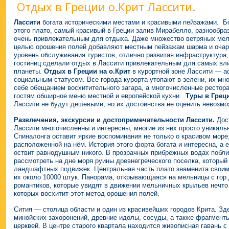
Отдых в Греции о.Крит Лассити.
Лассити
богата историческими местами и красивыми пейзажами.
Б
этого плато, самый красивый в Греции залив Мирабелло, разнообр
очень привлекательным для отдыха. Даже множество ветряных мел
целью орошения полей добавляют местным пейзажам шарма и очар
уровень обслуживания туристов, отлично развитая инфраструктур
гостиниц сделали отдых в Лассити привлекательным для самых вл
планеты
.
Отдых в Греции на о.Крит
в курортной зоне Лассити — а
социальным статусом.
Все города курорта утопают в зелени, их м
себе обещанием восхитительного загара, а многочисленные рестор
гостям обширное меню местной и европейской кухни.
Туры в Грец
Лассити не будут дешевыми
,
но их достоинства не оценить невозм
Развлечения, экскурсии и достопримечательности Лассити.
Дос
Лассити многочисленны и интересны, многие из них просто уникаль
Спиналонга оставит яркие воспоминания не только о красивом море,
расположенной на нём. История этого форта богата и интересна, а 
оствит равнодушным никого.
В прозрачных прибрежных водах побл
рассмотреть на дне моря руины древнегреческого поселка, который 
ландшафтных подвижек.
Центральная часть плато знаменита свои
их около 10000 штук. Панорама, открывающаяся на мельницы с гор
романтиков, которые увидят в движении мельничных крыльев нечто 
которых восхитит этот метод орошения полей.
Сития — столица области и один из красивейших городов Крита. Зд
минойских захоронений, древние идолы, сосуды, а также фрагмент
церквей. В центре старого квартала находится живописная гавань 