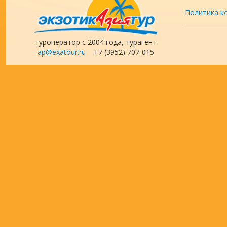
Политика к
туроператор с 2004 года, турагент
ap@exatour.ru
+7 (3952) 707-015