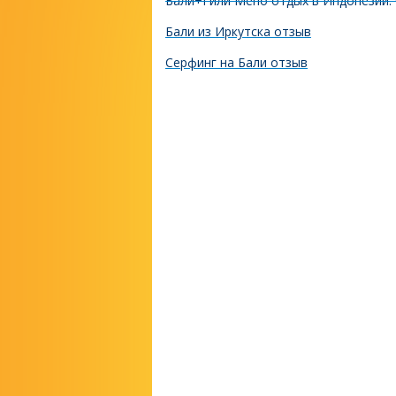
Бали+Гили Мено отдых в Индонезии.
Бали из Иркутска отзыв
Серфинг на Бали отзыв