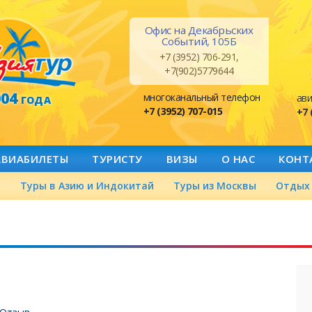
Офис на Декабрьских
Событий, 105Б
+7 (3952) 706-291,
+7(902)5779644
004
многоканальный телефон
ави
ГОДА
+7 (3952) 707-015
+7 
АВИАБИЛЕТЫ
ТУРИСТУ
ВИЗЫ
О НАС
КОНТ
а
Туры в Азию и Индокитай
Туры из Москвы
Отдых 