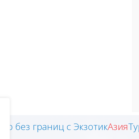
ир без границ с Экзотик
Азия
Ту