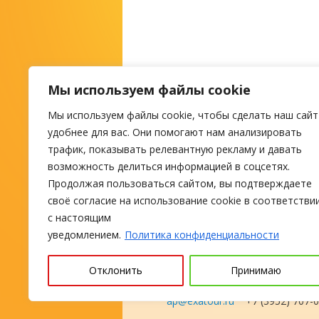
Мы используем файлы cookie
Мы используем файлы cookie, чтобы сделать наш сайт
М
удобнее для вас. Они помогают нам анализировать
трафик, показывать релевантную рекламу и давать
возможность делиться информацией в соцсетях.
ПОИСК ТУРА
Продолжая пользоваться сайтом, вы подтверждаете
своё согласие на использование cookie в соответстви
с настоящим
уведомлением.
Политика конфиденциальности
Отклонить
Принимаю
туроператор с 2004 года, тураг
ap@exatour.ru
+7 (3952) 707-0