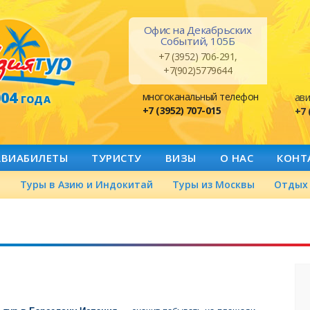
Офис на Декабрьских
Событий, 105Б
+7 (3952) 706-291,
+7(902)5779644
004
многоканальный телефон
ави
ГОДА
+7 (3952) 707-015
+7 
АВИАБИЛЕТЫ
ТУРИСТУ
ВИЗЫ
О НАС
КОНТ
а
Туры в Азию и Индокитай
Туры из Москвы
Отдых 