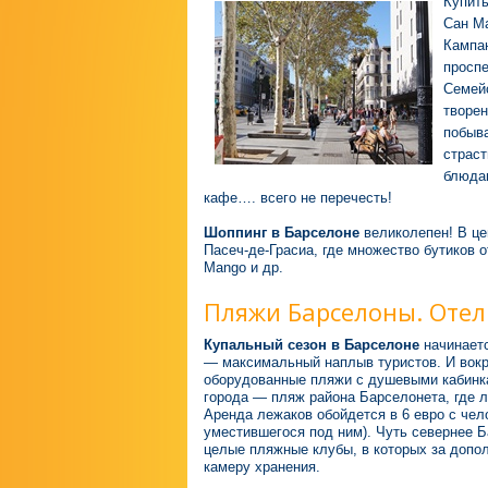
Купит
Сан Ма
Кампа
проспе
Семейс
творен
побыва
страст
блюдам
кафе…. всего не перечесть!
Шоппинг в Барселоне
великолепен! В це
Пасеч-де-Грасиа, где множество бутиков
Mango и др.
Пляжи Барселоны. Отел
Купальный сезон в Барселоне
начинаетс
— максимальный наплыв туристов. И вокру
оборудованные пляжи с душевыми кабинка
города — пляж района Барселонета, где л
Аренда лежаков обойдется в 6 евро с чело
уместившегося под ним). Чуть севернее Б
целые пляжные клубы, в которых за допо
камеру хранения.