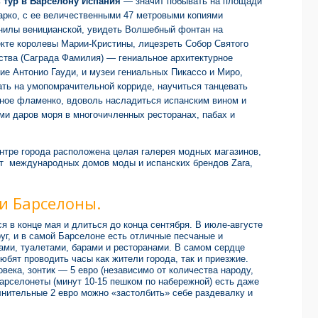
ь
тур в Барселону Испания
— значит побывать на площади
рко, с ее величественными 47 метровыми копиями
нилы веницианской, увидеть Волшебный фонтан на
кте ко
ролевы Марии-Кристины, лицезреть Собор Святого
тва (Саграда Фамилия) — гениальное архитектурное
ие Антонио Гауди, и музеи гениальных Пикассо и Миро,
ть на умопомрачительной корриде, научиться танцевать
ное фламенко, вдоволь насладиться испанским вином и
и даров моря в многочичленных ресторанах, пабах и
нтре города расположена целая галерея модных магазинов,
 от международных домов моды и испанских брендов Zara,
и Барселоны.
я в конце мая и длиться до конца сентября. В июле-августе
г, и в самой Барселоне есть отличные песчаные и
ми, туалетами, барами и ресторанами. В самом сердце
юбят проводить часы как жители города, так и приезжие.
века, зонтик — 5 евро (независимо от количества народу,
арселонеты (минут 10-15 пешком по набережной) есть даже
лнительные 2 евро можно «застолбить» себе раздевалку и