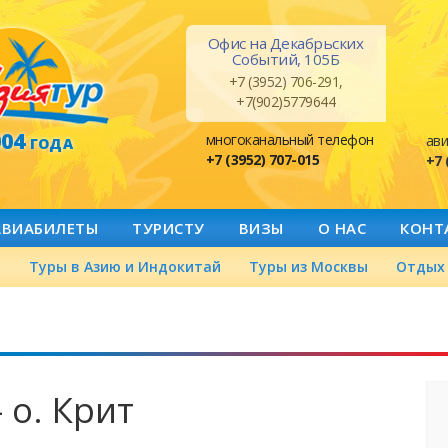
Офис на Декабрьских
Событий, 105Б
+7 (3952) 706-291,
+7(902)5779644
004
многоканальный телефон
ави
ГОДА
+7 (3952) 707-015
+7 
АВИАБИЛЕТЫ
ТУРИСТУ
ВИЗЫ
О НАС
КОНТ
а
Туры в Азию и Индокитай
Туры из Москвы
Отдых 
 о. Крит