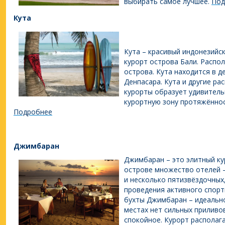
выбирать самое лучшее.
Под
Кута
Кута – красивый индонезийс
курорт острова Бали. Распо
острова. Кута находится в д
Денпасара. Кута и другие р
курорты образует удивитель
курортную зону протяжённо
Подробнее
Джимбаран
Джимбаран – это элитный ку
острове множество отелей –
и несколько пятизвёздочных
проведения активного спорт
бухты Джимбаран – идеально
местах нет сильных приливо
спокойное. Курорт располаг