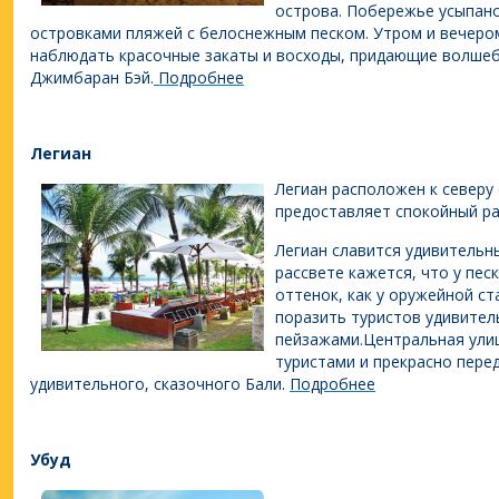
острова. Побережье усыпан
островками пляжей с белоснежным песком. Утром и вечером
наблюдать красочные закаты и восходы, придающие волшеб
Джимбаран Бэй.
Подробнее
Легиан
Легиан расположен к северу 
предоставляет спокойный р
Легиан славится удивительн
рассвете кажется, что у пес
оттенок, как у оружейной ст
поразить туристов удивител
пейзажами.Ц
ентральная ули
туристами и прекрасно пере
удивительного, сказочного Бали.
Подробнее
Убуд