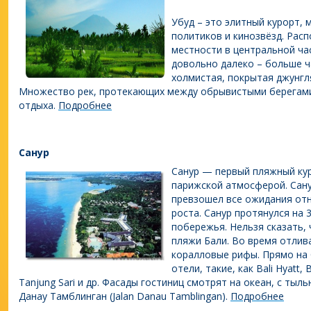
Убуд – это элитный курорт, 
политиков и кинозвёзд. Рас
местности в центральной ча
довольно далеко – больше ч
холмистая, покрытая джунгл
Множество рек, протекающих между обрывистыми берегами.
отдыха.
Подробнее
Санур
Санур — первый пляжный ку
парижской атмосферой. Сану
превзошел все ожидания отн
роста. Санур протянулся на 
побережья. Нельзя сказать,
пляжи Бали. Во время отлив
коралловые рифы. Прямо на
отели, такие, как Bali Hyatt,
Tanjung Sari и др. Фасады гостиниц смотрят на океан, с ты
Данау Тамблинган (Jalan Danau Tamblingan).
Подробнее