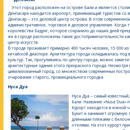
Этот город расположен на острове Бали и является столиц
Денпасаре находится аэропорт, принимающий туристов со в
Денпасар – это деловой центр острова. В этом современно
административное, торговое и деловое управление. Когда-т
королевства Бадунг, которое сохранило до наших дней прек
же в городе расположены такие достопримечательности как
центр искусств.
В городе проживает примерно 400 тысяч человек, 15 000 из
китайской диаспоре. Архитектура города складывалась под
культур. Так, прогуливаясь по центру города, можно замети
архитектурные здания этого прекрасного города. Несмотря 
цивилизованный город, со множеством современных построе
очарование старого, провинциального городка
Нуса Дуа
Нуса Дуа – самый известный
Бали. Название «Nusa Dua» п
Курорт находится в южной ч
Букит и занимает огромную 
длинными пляжами с белосн
отелями. На этот курорт при