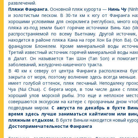
развлечений.
Пляжи Фанранга.
Основной пляж курорта —
Нинь Чу
(Ninh
и золотистым песком. В 30-ти км к югу от Фанранга н
хорошими условиями для снорклинга (неглубоко, много ко
пляжа из-под земли бьют горячие источники Винь Хао (Vi
распространяемой по всему Вьетнаму. Другой источник,
находится в районе пляжа Кана на горе Хон Ба (Hon Ba). О
французом Блонелем. Кроме минеральной воды источни
Третий известный источник горячей минеральной воды нах
в Далат. Он называется Тан Шон (Tan Son) и помогает
заболеваний, желудочно-кишечного тракта.
В 40 км к северу от центра Фанранга расположена бу
закрыта от моря, поэтому волнение здесь всегда меньше.
имеет голубой оттенок, пляж песчаный. Неподалеку прох
Чуа (Nui Chua). С берега моря, в том числе даже с пля
хороший улов морской рыбы. Это еще и неплохое место
совершаются экскурсии на катере с прозрачным дном чт
подводным миром.
С августа по декабрь в бухте Вин
время здесь лучше заниматься кайтингом или вин
пляжным отдыхом.
В бухте Виньхи находится новый курор
Достопримечательности
Фанранга