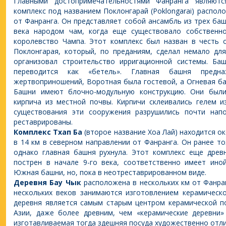
Главными достопримечательностями Фанранга являютс
комплекс под названием Поклонгарай (Poklongarai) располо
от Фанранга. Он представляет собой ансамбль из трех баш
века народом чам, когда еще существовало собственн
королевство Чампа. Этот комплекс был назван в честь 
Поклонгарая, который, по преданиям, сделал немало для
организовал строительство ирригационной системы. Ба
переводится как «бетель». Главная башня предн
жертвоприношений, Воротная была гостевой, а Огневая ба
Башни имеют блочно-модульную конструкцию. Они были
кирпича из местной почвы. Кирпичи склеивались гелем и
существования эти сооружения разрушились почти нап
реставрированы.
Комплекс Тхап Ба
(второе название Хоа Лай) находится 
в 14 км в северном направлении от Фанранга. Он ранее т
однако главная башня рухнула. Этот комплекс еще древ
пострен в начале 9-го века, соответственно имеет ино
Южная башни, но, пока в неотреставрированном виде.
Деревня Бау Чык
расположена в нескольких км от Фанран
нескольких веков занимаются изготовлением керамическо
деревня является самым старым центром керамической п
Азии, даже более древним, чем «керамические деревни»
изготавливаемая тогда здешняя посуда художественно отли