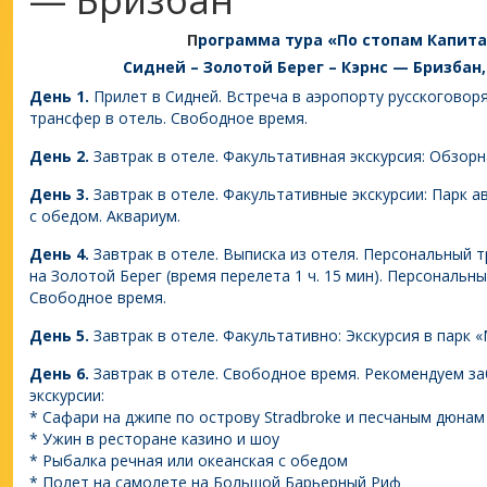
П
рограмма тура «По стопам Капит
Сидней – Золотой Берег – Кэрнс — Бризбан,
День 1.
Прилет в Сидней. Встреча в аэропорту русскогово
трансфер в отель. Свободное время.
День 2.
Завтрак в отеле. Факультативная экскурсия: Обзорн
День 3.
Завтрак в отеле. Факультативные экскурсии: Парк а
с обедом. Аквариум.
День 4.
Завтрак в отеле. Выписка из отеля. Персональный 
на Золотой Берег (время перелета 1 ч. 15 мин). Персональн
Свободное время.
День 5.
Завтрак в отеле. Факультативно: Экскурсия в парк 
День 6.
Завтрак в отеле. Свободное время. Рекомендуем з
экскурсии:
* Сафари на джипе по острову Stradbroke и песчаным дюнам
* Ужин в ресторане казино и шоу
* Рыбалка речная или океанская с обедом
* Полет на самолете на Большой Барьерный Риф