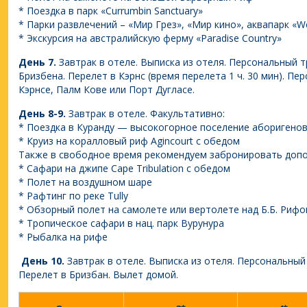
* Поездка в парк «Currumbin Sanctuary»
* Парки развлечений – «Мир Грез», «Мир кино», аквапарк «Wet
* Экскурсия на австралийскую ферму «Paradise Country»
День 7.
Завтрак в отеле. Выписка из отеля. Персональный 
Бризбена. Перелет в Кэрнс (время перелета 1 ч. 30 мин). Пе
Кэрнсе, Палм Кове или Порт Дугласе.
День 8-9.
Завтрак в отеле. Факультативно:
* Поездка в Куранду — высокогорное поселение аборигено
* Круиз на коралловый риф Agincourt с обедом
Также в свободное время рекомендуем забронировать допо
* Сафари на джипе Cape Tribulation с обедом
* Полет на воздушном шаре
* Рафтинг по реке Tully
* Обзорный полет на самолете или вертолете над Б.Б. Риф
* Тропическое сафари в нац. парк Вурунура
* Рыбалка на рифе
День 10.
Завтрак в отеле. Выписка из отеля. Персональный
Перелет в Бризбан. Вылет домой.