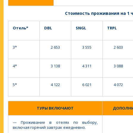
Стоимость проживания на 1 ч
Отель*
DBL
SNGL
TRPL
3*
2 653
3 555
2 603
4*
3 138
4 311
3 088
5*
4 122
6 021
4 072
ТУРЫ ВКЛЮЧАЮТ
ДОПОЛНИ
— Проживание в отелях по выбору,
включая горячий завтрак ежедневно.