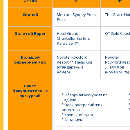
Отели
3*
4*
Сидней
Mercure Sydney Potts
The Grace Hot
Point
Золотой Берег
Hotel Grand
QT Gold Coas
Chancellor Surfers
Paradise 4*
Большой
Novotel Rockford
Novotel
Барьерный Риф
Resort 4*, Палм Ков
Rockford Reso
(стандартный
, Палм Ков
номер)
(номер Suite)
Пакет
факультативных
* Обзорная экскурсия по
экскурсий
Сиднею
* Парк австралийских
животных
* Круиз с обедом
* Аквариум