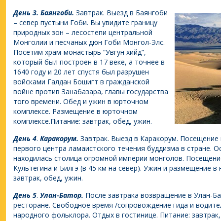
День
3. Баянгоби.
Завтрак. Выезд в Баянгоби
– север пустыни Гоби. Вы увидите границу
природных зон – лесостепи центральной
Монголии и песчаных дюн Гоби Монгол-Элс.
Посетим храм-монастырь “Увгун хийд”,
который был построен в 17 веке, а точнее в
1640 году и 20 лет спустя был разрушен
войсками Галдан Бошигт в гражданской
войне против Занабазара, главы государства
того времени. Обед и ужин в юрточном
комплексе. Размещение в юрточном
комплексе.Питание: завтрак, обед, ужин.
День
4
.
Каракорум.
Завтрак. Выезд в Каракорум. Посещение 
первого центра ламаистского течения буддизма в стране. Осм
находилась столица огромной империи монголов. Посещени
Культегина и Билгэ (в 45 км на север). Ужин и размещение 
завтрак, обед, ужин.
День
5
.
Улан-Батор.
После завтрака возвращение в Улан-Ба
ресторане. Свободное время /сопровождение гида и водите
народного фольклора. Отдых в гостинице. Питание: завтрак,