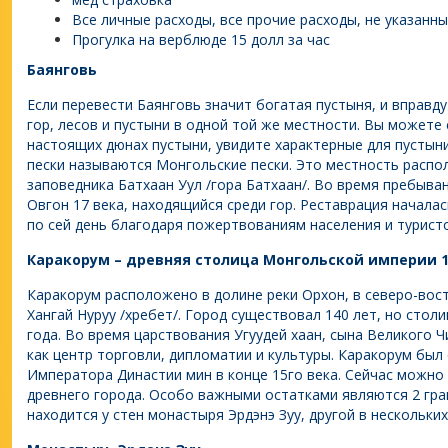
Все личные расходы, все прочие расходы, не указанны
Прогулка на верблюде 15 долл за час
Баянговь
Если перевести Баянговь значит богатая пустыня, и вправд
гор, лесов и пустыни в одной той же местности. Вы можете
настоящих дюнах пустыни, увидите характерные для пустыни
пески называются Монгольские пески. Это местность распо
заповедника Батхаан Уул /гора Батхаан/. Во время пребыва
Овгон 17 века, находящийся среди гор. Реставрация началас
по сей день благодаря пожертвованиям населения и туристо
Каракорум – древняя столица Монгольской империи 1
Каракорум расположено в долине реки Орхон, в северо-вос
Хангай Нуруу /хребет/. Город существовал 140 лет, но стол
года. Во время царствования Угуудей хаан, сына Великого Ч
как центр торговли, дипломатии и культуры. Каракорум был
Императора Династии мин в конце 15го века. Сейчас можно 
древнего города. Особо важными остатками являются 2 гра
находится у стен монастыря Эрдэнэ Зуу, другой в нескольки