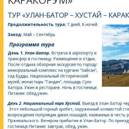
ТУР «УЛАН-БАТОР – ХУСТАЙ – КАРА
Продолжительность тура:
7 дней, 6 ночей
Заезд:
Май – Сентябрь
Программа тура
День 1.
Улан-Батор.
Встреча в аэропорту и
трансфер в гостиницу. Размещение и отдых.
После отдыха обзорная экскурсия по городу:
мемориальный комплекс на кургане “Зайсан”,
сад Будды, Национальный Исторический
музей, монастырь “Гандан”, площадь Сухэ-
Батора. Ужин в ресторане. Ночь в гостинице.
Питание: обед,ужин.
День
2
.
Национальный парк Хустай.
Выезд в Улан-Батор чер
Этот небольшой горный хребет, окруженный холмистой сте
возрождения популяции диких лошадей, названных в честь р
Пржевальского. Вечером прибытие в Улан-Батор. По приезд
гостинице.Питание: завтрак, обед, ужин.