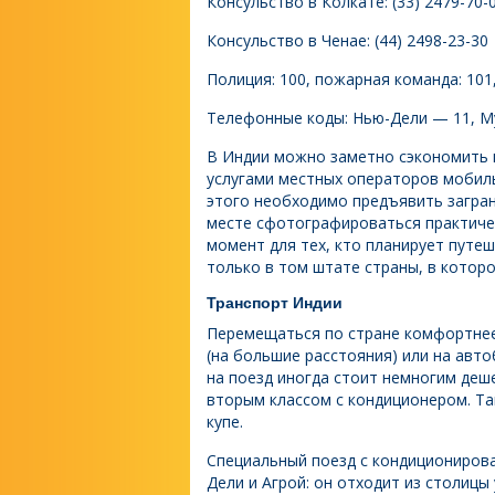
Консульство в Колкате: (33) 2479-70-
Консульство в Ченае: (44) 2498-23-30
Полиция: 100, пожарная команда: 101
Телефонные коды: Нью-Дели — 11, Му
В Индии можно заметно сэкономить 
услугами местных операторов мобиль
этого необходимо предъявить загран
месте сфотографироваться практичес
момент для тех, кто планирует путе
только в том штате страны, в котор
Транспорт Индии
Перемещаться по стране комфортнее 
(на большие расстояния) или на авто
на поезд иногда стоит немногим деше
вторым классом с кондиционером. Так
купе.
Специальный поезд с кондициониров
Дели и Агрой: он отходит из столицы