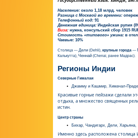
Государственный язык:
хинди, анг
Население:
около 1,18 млрд. человек
Разница с Москвой во времени:
опережа
Телефонный код:
91
Денежная единица:
Индийская рупия (IN
Виза
:
нужна, консульский сбор 1915 RU
Стоимость «типового» ужина:
в отел
Чаевые:
10%
Дели
Столица —
(Dehli),
крупные города
—
Ченнай
Калькутта),
(Chenai, ранее Мадрас).
Регионы Индии
Северные Гималаи
Джамму и Кашмир, Химачал-Праде
Красивые горные пейзажи сделали эт
отдыха, а множество священных рели
истин.
Центр страны
Бихар, Чандигарх, Дели, Харьяна
Именно здесь расположена столица 