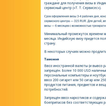
граждане для получения визы в Инд
сервисный центр («T. T. Сервисес»).
Срок оформления визы 3-4 рабочих дня, кон
сервисного центра — 315 RUR. Для детей, вп
визы — 6 месяцев с возможностью трехкратн
Минимальный промежуток времени ме
месяца. Индийскую визу придется по
страну.
В некоторых случаях можно продлить 
Таможня
Ввоз иностранной валюты (и вывоз р
запрещён. Более 10 000 USD наличным
персональные компьютеры и ноутбук
ввоз 200 сигарет или 50 сигар или 25
продуктов питания, предметов и ве
потребностей.
Запрещён ввоз наркотиков и содерж
боеприпасов без соответствующих ра