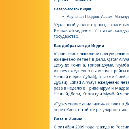
Северо-восток Индии
Аруначал-Прадеш, Ассам, Манипур
Удаленный уголок страны, с красивы
Регион объединяет 7 штатов, кажды
государство.
Как добраться до Индии
«Трансаэро» выполняет регулярные 
ежедневно летает в Дели. Qatar Airw
Доху до Кочина, Тривандрума, Мумбая
Airlines ежедневно выполняет рейсы 
Ченнай (через Дубай), а также 4 рейс
Дубай). Etihad Airways ежедневно лет
раза в неделю в Тривандрум и Мадрас 
Ченнай, Дели, Колкату и Мумбай чере
«Туркменские авиалинии» летают в Д
через Киев, с той же регулярностью.
Виза в Индию
С октября 2009 года граждане Росс