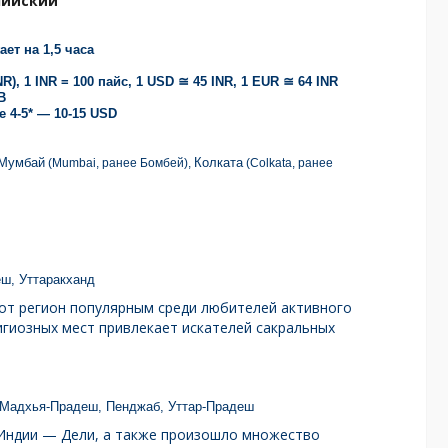
лийский
ет на 1,5 часа
R), 1 INR = 100 пайс, 1 USD ≅ 45 INR, 1 EUR ≅ 64 INR
B
е 4-5* — 10-15 USD
Мумбай
Колката
(Mumbai, ранее Бомбей),
(Colkata, ранее
ш, Уттаракханд
от регион популярным среди любителей активного
гиозных мест привлекает искателей сакральных
, Мадхья-Прадеш, Пенджаб, Уттар-Прадеш
Индии — Дели, а также произошло множество