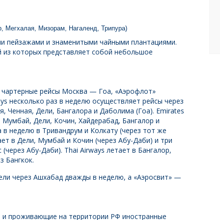
, Мегхалая, Мизорам, Нагаленд, Трипура)
ми пейзажами и знаменитыми чайными плантациями.
й из которых представляет собой небольшое
и чартерные рейсы Москва — Гоа, «Аэрофлот»
ays несколько раз в неделю осуществляет рейсы через
, Ченная, Дели, Бангалора и Даболима (Гоа). Emirates
в Мумбай, Дели, Кочин, Хайдерабад, Бангалор и
а в неделю в Тривандрум и Колкату (через тот же
ает в Дели, Мумбай и Кочин (через Абу-Даби) и три
(через Абу-Даби). Thai Airways летает в Бангалор,
з Бангкок.
ели через Ашхабад дважды в неделю, а «Аэросвит» —
ии и проживающие на территории РФ иностранные