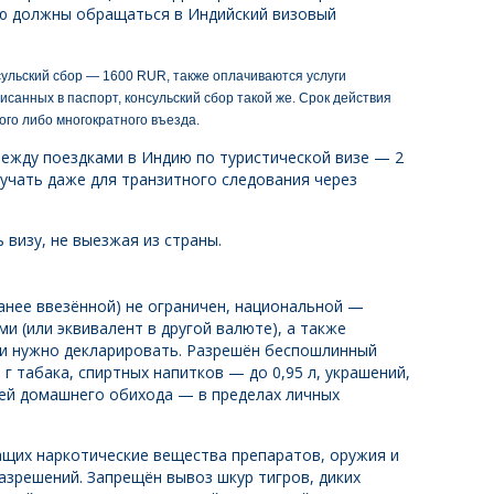
ию должны обращаться в Индийский визовый
сульский сбор — 1600 RUR, также оплачиваются услуги
исанных в паспорт, консульский сбор такой же. Срок действия
ого либо многократного въезда.
жду поездками в Индию по туристической визе — 2
лучать даже для транзитного следования через
визу, не выезжая из страны.
анее ввезённой) не ограничен, национальной —
и (или эквивалент в другой валюте), а также
и нужно декларировать. Разрешён беспошлинный
0 г табака, спиртных напитков — до 0,95 л, украшений,
щей домашнего обихода — в пределах личных
ащих наркотические вещества препаратов, оружия и
зрешений. Запрещён вывоз шкур тигров, диких