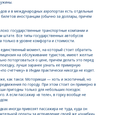
 ужины.
одов и в международных аэропортах есть отдельные
 билетов иностранцам (обычно за доллары, причём
плохо: государственные транспортные компании и
м штате. Все типы государственных автобусов
ца только в уровне комфорта и стоимости.
, единственный момент, на который стоит обратить
 лицензия на обслуживание туристов, имеют желтые
ьно поторговаться о цене, причём делать это перед
поездку, лучше заранее узнать её примерную
по счётчику» в Индии практически никогда не ездят.
же, как такси. Моторикши — хоть и экзотичный, но
редвижения по городу. При этом стоит он примерно в
икши пригодны только для небольших поездок:
го. А если пассажир «в теле», в горку вообще не
ядом.
ках иногда привозят пассажира не туда, куда он
ительной оплаты за исправление своей же «ошибки».