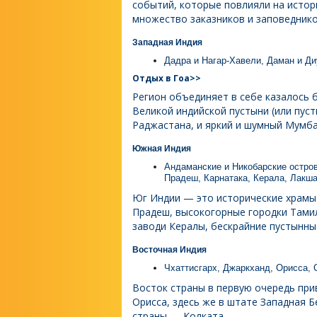
событий, которые повлияли на истор
множество заказников и заповеднико
Западная Индия
Дадра и Нагар-Хавели, Даман и Ди
Отдых в Гоа>>
Регион объединяет в себе казалось 
Великой индийской пустыни (или пуст
Раджастана, и яркий и шумный Мумба
Южная Индия
Андаманские и Никобарские остров
Прадеш, Карнатака, Керала, Лакш
Юг Индии — это исторические храмы 
Прадеш, высокогорные городки Тамил
заводи Кералы, бескрайние пустынны
Восточная Индия
Чхаттисгарх, Джаркханд, Орисса, 
Восток страны в первую очередь пр
Орисса, здесь же в штате Западная 
страны — Колката.