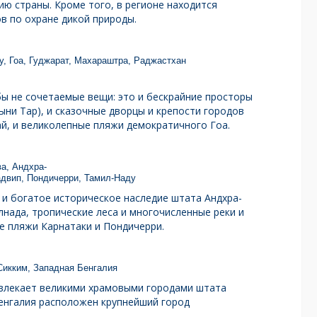
ию страны. Кроме того, в регионе находится
в по охране дикой природы.
у, Гоа, Гуджарат, Махараштра, Раджастхан
бы не сочетаемые вещи: это и бескрайние просторы
ыни Тар), и сказочные дворцы и крепости городов
й, и великолепные пляжи демократичного Гоа.
а, Андхра-
адвип, Пондичерри, Тамил-Наду
и богатое историческое наследие штата Андхра-
нада, тропические леса и многочисленные реки и
е пляжи Карнатаки и Пондичерри.
Сикким, Западная Бенгалия
ивлекает великими храмовыми городами штата
Бенгалия расположен крупнейший город