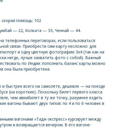
06
, скорая помощь: 102
мбай — 22, Колката — 33, Ченнай — 44.
на телефонных переговорах, если пользоваться
ной связи. Приобрести сим-карту несложно: для
паспорт и одну цветную фотографию 3х4 (так как на
ки негде, лучше захватить фото с собой). Важный
шествовать по Индии: пополнить баланс карты можно
ом она была приобретена.
и быстрее всего на самолёте, дешевле — на поезде
бусе (на короткие). Поскольку билет первого класса
вле, чем авиабилет в ту же точку, разумнее ездить
ие вагоны бывают двух типов: по 4 и по 6 человек в
анными вагонами «Тадж-экспресс» курсирует между
 утром и возвращается вечером. В его вагоне-