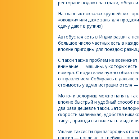
ресторане подают завтраки, обеды и
На главных вокзалах крупнейших гор
«окошки» или даже залы для продажи
сдачу дают в рупиях).
Автобусная сеть в Индии развита не
большое число частных есть в каждо
вполне пригодны для поездок: разни
С такси также проблем не возникнет
внимание — машины, у которых есть
номера. С водителем нужно обязател
отправлением. Собираясь в дальнюю 
стоимость у администрации отеля — «
Мото- и велорикш можно нанять так 
вполне быстрый и удобный способ пе
два раза дешевле такси. Зато велор
скорость маленькая, удобства никако
тянут, приходится вылезать и идти р
Ушлые таксисты при загородных поезд
просил — после чего требуют дополн