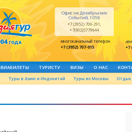
Офис на Декабрьских
Событий, 105Б
+7 (3952) 706-291,
+7(902)5779644
004
многоканальный телефон
ави
ГОДА
+7 (3952) 707-015
+7 
АВИАБИЛЕТЫ
ТУРИСТУ
ВИЗЫ
О НАС
КОНТ
а
Туры в Азию и Индокитай
Туры из Москвы
Отдых 
й