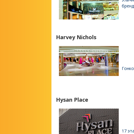
бренд
Harvey Nichols
Гонко
Hysan Place
17 эт