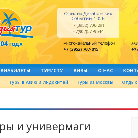
Офис на Декабрьских
Событий, 105Б
+7 (3952) 706-291,
+7(902)5779644
004
многоканальный телефон
ави
ГОДА
+7 (3952) 707-015
+7 
АВИАБИЛЕТЫ
ТУРИСТУ
ВИЗЫ
О НАС
КОНТ
а
Туры в Азию и Индокитай
Туры из Москвы
Отдых 
й
ры и универмаги