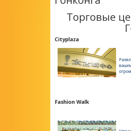
Торговые це
Г
Cityplaza
Развл
вашем
огром
Fashion Walk
Уличн