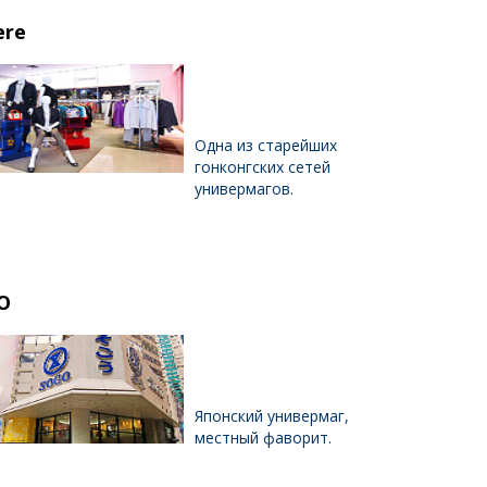
ere
Одна из старейших
гонконгских сетей
универмагов.
O
Японский универмаг,
местный фаворит.