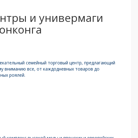
нтры и универмаги
онконга
екательный семейный торговый центр, предлагающий
у вниманию все, от каждодневных товаров до
ных роялей.
ый комплекс высокой моды и японских и европейских