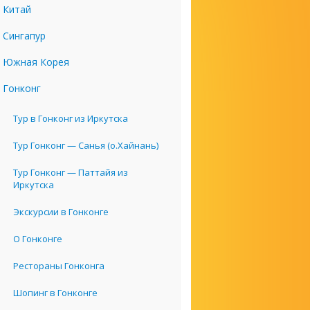
Китай
Сингапур
Южная Корея
Гонконг
Тур в Гонконг из Иркутска
Тур Гонконг — Санья (о.Хайнань)
Тур Гонконг — Паттайя из
Иркутска
Экскурсии в Гонконге
О Гонконге
Рестораны Гонконга
Шопинг в Гонконге