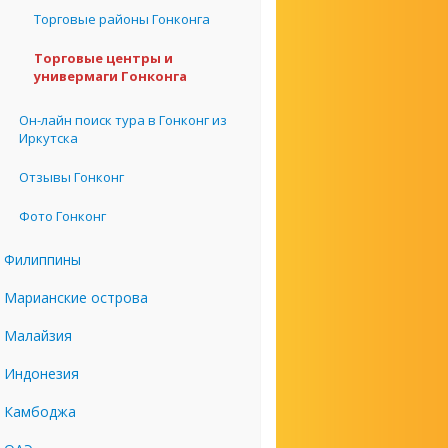
Торговые районы Гонконга
Торговые центры и
универмаги Гонконга
Он-лайн поиск тура в Гонконг из
Иркутска
Отзывы Гонконг
Фото Гонконг
Филиппины
Марианские острова
Малайзия
Индонезия
Камбоджа