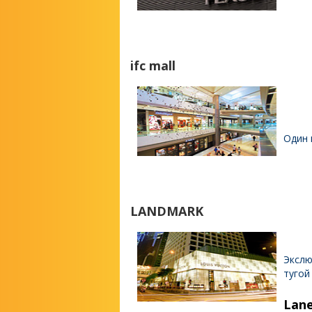
ifc mall
Один 
LANDMARK
Экслю
тугой
Lan