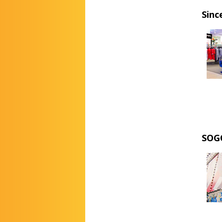
Sinc
SOG