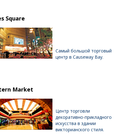
s Square
Самы
й большой торговый
центр в Causeway Bay.
tern Market
Центр торговли
декоративно-прикладного
искусства в здании
викторианского стиля.