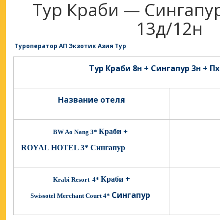
Тур Краби — Сингапу
13д/12н
Туроператор АП Экзотик Азия Тур
Тур Краби 8н + Сингапур 3н + П
Название отеля
Краби
+
BW Ao Nang 3*
ROYAL HOTEL 3*
Сингапур
+
Краби
Krabi Resort 4*
Сингапур
Swissotel Merchant Court 4*