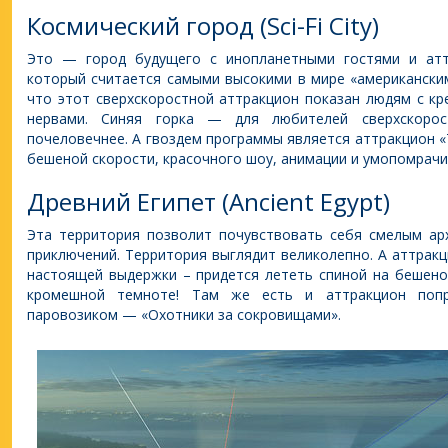
Космический город (Sci-Fi City)
Это — город будущего с инопланетными гостями и атт
который считается самыми высокими в мире «американским
что этот сверхскоростной аттракцион показан людям с к
нервами. Синяя горка — для любителей сверхскорос
почеловечнее. А гвоздем программы является аттракцион
бешеной скорости, красочного шоу, анимации и умопомрач
Древний Египет (Ancient Egypt)
Эта территория позволит почувствовать себя смелым ар
приключений. Территория выглядит великолепно. А аттрак
настоящей выдержки – придется лететь спиной на бешеной
кромешной темноте! Там же есть и аттракцион поп
паровозиком — «Охотники за сокровищами».