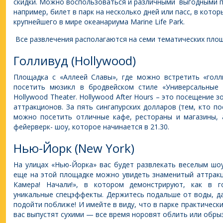
скидки. Можно воспользоваться и различными выгодными 
например, билет в парк на несколько дней или пасс, в кото
крупнейшего в мире океанариума Marine Life Park.
Все развлечения располагаются на семи тематических площ
Голливуд (Hollywood)
Площадка с «Аллеей Славы», где можно встретить «голл
посетить мюзикл в бродвейском стиле «Универсальные
Hollywood Theater. Hollywood After Hours – это посещение 
аттракционов. За пять сингапурских долларов (тем, кто п
можно посетить отличные кафе, рестораны и магазины, 
фейерверк- шоу, которое начинается в 21.30.
Нью-Йорк (New York)
На улицах «Нью-Йорка» вас будет развлекать веселым шоу
еще на этой площадке можно увидеть знаменитый аттракц
Камера! Начали!», в котором демонстрируют, как в г
уникальные спецэффекты. Держитесь подальше от воды, д
подойти поближе! И имейте в виду, что в парке практическ
вас выпустят сухими — все время норовят облить или обры