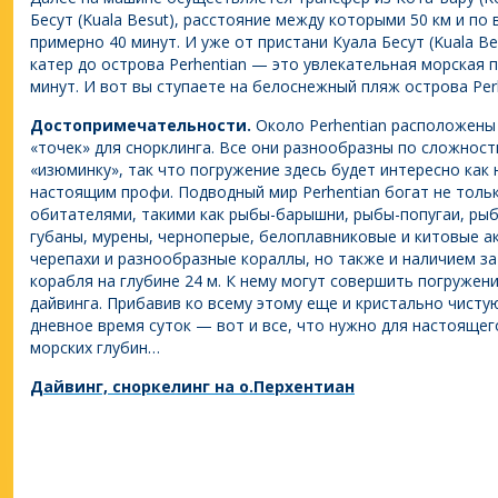
Бесут (Kuala Besut), расстояние между которыми 50 км и по
примерно 40 минут. И уже от пристани Куала Бесут (Kuala B
катер до острова Perhentian — это увлекательная морская 
минут. И вот вы ступаете на белоснежный пляж острова Perh
Достопримечательности.
Около Perhentian расположены
«точек» для снорклинга. Все они разнообразны по сложнос
«изюминку», так что погружение здесь будет интересно как
настоящим профи. Подводный мир Perhentian богат не толь
обитателями, такими как рыбы-барышни, рыбы-попугаи, рыб
губаны, мурены, черноперые, белоплавниковые и китовые а
черепахи и разнообразные кораллы, но также и наличием з
корабля на глубине 24 м. К нему могут совершить погружения
дайвинга. Прибавив ко всему этому еще и кристально чистую
дневное время суток — вот и все, что нужно для настояще
морских глубин…
Дайвинг, сноркелинг на о.Перхентиан