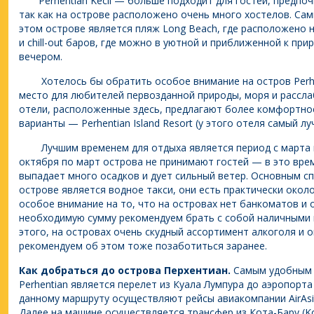
Perhentian Kecil — больше подходит для гостей, предпо
так как на острове расположено очень много хостелов. Са
этом острове является пляж Long Beach, где расположено 
и chill-out баров, где можно в уютной и приближенной к пр
вечером.
Хотелось бы обратить особое внимание на остров Perhe
место для любителей первозданной природы, моря и рассла
отели, расположенные здесь, предлагают более комфортно
варианты — Perhentian Island Resort (у этого отеля самый лу
Лучшим временем для отдыха является период с марта по
октября по март острова не принимают гостей — в это вре
выпадает много осадков и дует сильный ветер. Основным с
острове является водное такси, они есть практически око
особое внимание на то, что на островах нет банкоматов и 
необходимую сумму рекомендуем брать с собой наличными 
этого, на островах очень скудный ассортимент алкоголя и 
рекомендуем об этом тоже позаботиться заранее.
Как добраться до острова Перхентиан.
Самым удобным 
Perhentian является перелет из Куала Лумпура до аэропорта 
данному маршруту осуществляют рейсы авиакомпании AirAsia, Ma
Далее на машине осуществляется трансфер из Кота-Бару (Ko