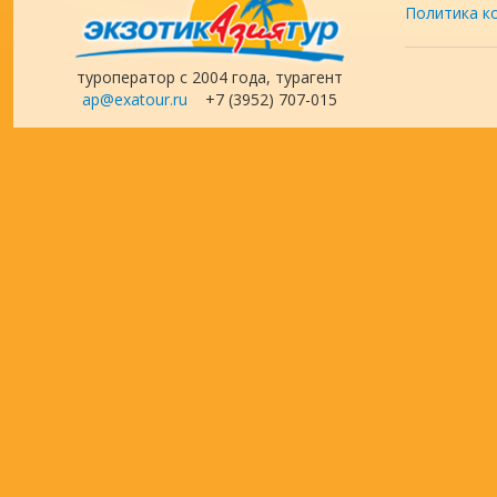
Политика к
туроператор с 2004 года, турагент
ap@exatour.ru
+7 (3952) 707-015