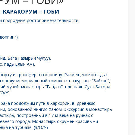
р -КАРАКОРУМ – ГОБИ
 и природные достопримечательности.
шоппинг).
д, Бага Газырын Чулуу).
с, падь Ёлын Ам).
порту и трансфер в гостиницу. Размещение и отдых.
городу: мемориальный комплекс на кургане “Зайсан”,
ий музей, монастырь “Гандан”, площадь Сухэ-Батора.
(О/У)
трака продолжим путь в Хархорин, в древнюю
и, основанной Чингис-Ханом. Экскурсия в монастырь
астырь, построенный в 17-м веке на руинах с
евнего города. Монастырь окружен красивыми
ка на турбазе. (З/О/У)