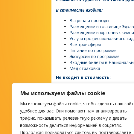
В стоимость входит:
Встреча и проводы
Размещение в гостинице Эдэлв
Размещение в юрточных кемпи
Услуги профессионального гид
Все трансферы
Питание по программе
Экскурсии по программе
Входные билеты в Национальны
Мед страховка
Не входит в стоимость:
Все личные расходы, все прочи
Мы используем файлы cookie
Билет до/от Улан-Батора
Мы используем файлы cookie, чтобы сделать наш сайт
М
удобнее для вас. Они помогают нам анализировать
трафик, показывать релевантную рекламу и давать
возможность делиться информацией в соцсетях.
ПОИСК ТУРА
Продолжая пользоваться сайтом, вы подтверждаете