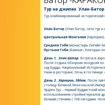
Тур на джипах Улан-Бато
Тур комбинированный: исторический
Улан-Батор
(Улан-Батор, сити тур и 
Центральная Монголия
(Хархорин).
Среднее Гоби
(монастырь Онгийн Хий
Пустыня Гоби
(Баянзаг, Хонгорын эл
День 1
.
Улан-Батор.
Встреча в аэро
После отдыха обзорная экскурсия по 
сад Будды, Национальный Историческ
Ужин в ресторане. Ночь в гостинице. 
День 2 .
Хархорин, 380км.
После зав
столицу Великой Монгольской Импери
Эрдэнэ Зуу – первый Буддистский мон
использованием стройматериалов др
белыми стенами с 108 пагодами. Ночев