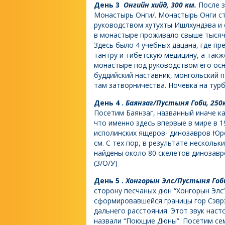
День 3
Онгийн хийд, 300 км.
После з
Монастырь Онги/. Монастырь Онги стр
руководством хутухты Ишлхундэва и 
в монастыре проживало свыше тысячи
Здесь было 4 учебных дацана, где п
тантру и тибетскую медицину, а так
монастыре под руководством его ос
буддийский наставник, монгольский 
там затворничества. Ночевка на турба
День 4 .
Баянзаг/Пустыня Гоби, 250
Посетим Баянзаг, названный иначе ка
что именно здесь впервые в мире в 
исполинских ящеров- динозавров Юрск
см. С тех пор, в результате несколь
найдены около 80 скелетов динозавро
(З/О/У)
День 5 .
Хонгорын Элс
/Пустыня Гоби
сторону песчаных дюн “Хонгорын Элс”
сформировавшейся границы гор Сэврэй
дальнего расстояния. Этот звук нас
назвали “Поющие Дюны”. Посетим сем