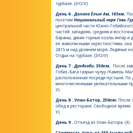
турбазе. (З/О/У)
День 6 .
Долина Ёлын Ам, 165км.
Пос
посетим
Национальный парк Говь Гур
центральной части Южно-Гобийского 
частей: западняя, средняя и восточн
бараны, дикие горные козлы янгир и 
ее живописными окрестностями, она
2815 м над уровнем моря. Ледяные к
Отдых на турбазе. (З/О/У)
День 7 .
Дундгоби
, 350км.
После зав
Гоби)–Бага газрын чулуу /Камень Мал
расположенная посреди пустыня. По 
многочисленными увлекательными при
У)
День 8 . Улан-Батор, 250км:
После 
обед в ресторане. Свободное время. 
У)
День 9 .
Отъезд из Улан-Батора. (З)
Стоимость тура: от 150 тысяч руб