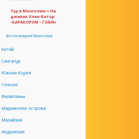
Тур в Монголию » На
джипах Улан-Батор
-КАРАКОРУМ – ГОБИ»
Фотогалерея Монголия
Китай
Сингапур
Южная Корея
Гонконг
Филиппины
Марианские острова
Малайзия
Индонезия