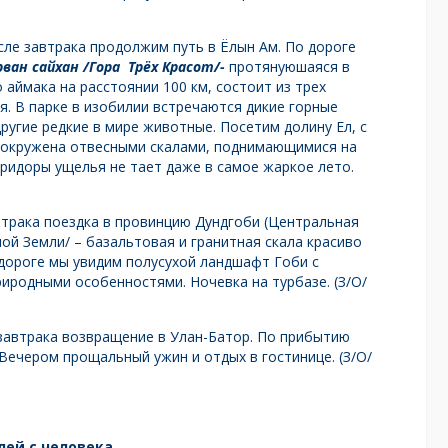
ле завтрака продолжим путь в Ёлын Ам. По дороге
ван сайхан /Гора Трёх Красот/-
протянуюшаяся в
аймака на расстоянии 100 км, состоит из трех
ая. В парке в изобилии встречаются дикие горные
другие редкие в мире животные. Посетим долину Ел, с
 окружена отвесными скалами, поднимающимися на
оридоры ущелья не тает даже в самое жаркое лето.
трака поездка в провинцию Дундгоби (Центральная
ой Земли/ – базальтовая и гранитная скала красиво
дороге мы увидим полусухой ландшафт Гоби с
родными особенностями. Ночевка на турбазе. (З/О/
завтрака возвращение в Улан-Батор. По прибытию
Вечером прощальный ужин и отдых в гостинице. (З/О/
лей с человека