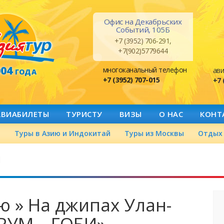
Офис на Декабрьских
Событий, 105Б
+7 (3952) 706-291,
+7(902)5779644
004
многоканальный телефон
ави
ГОДА
+7 (3952) 707-015
+7 
АВИАБИЛЕТЫ
ТУРИСТУ
ВИЗЫ
О НАС
КОНТ
а
Туры в Азию и Индокитай
Туры из Москвы
Отдых 
й
ю » На джипах Улан-
РУМ – ГОБИ»