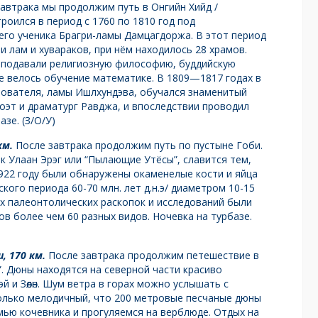
автрака мы продолжим путь в Онгийн Хийд /
оился в период с 1760 по 1810 год под
его ученика Брагри-ламы Дамцагдоржа. В этот период
 лам и хувараков, при нём находилось 28 храмов.
реподавали религиозную философию, буддийскую
же велось обучение математике. В 1809—1817 годах в
нователя, ламы Ишлхундэва, обучался знаменитый
поэт и драматург Равджа, и впоследствии проводил
зе. (З/О/У)
км.
После завтрака продолжим путь по пустыне Гоби.
к Улаан Эрэг или “Пылающие Утёсы”, славится тем,
1922 году были обнаружены окаменелые кости и яйца
ого периода 60-70 млн. лет д.н.э/ диаметром 10-15
ких палеонтолических раскопок и исследований были
в более чем 60 разных видов. Ночевка на турбазе.
, 170 км.
После завтрака продолжим петешествие в
. Дюны находятся на северной части красиво
 и Зөөлөн. Шум ветра в горах можно услышать с
только мелодичный, что 200 метровые песчаные дюны
ью кочевника и прогуляемся на верблюде. Отдых на