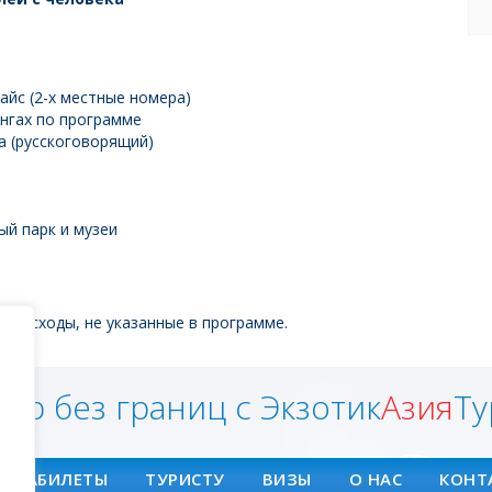
айс (2-х местные номера)
нгах по программе
а (русскоговорящий)
й парк и музеи
е расходы, не указанные в программе.
ир без границ с Экзотик
Азия
Ту
АВИАБИЛЕТЫ
ТУРИСТУ
ВИЗЫ
О НАС
КОНТ