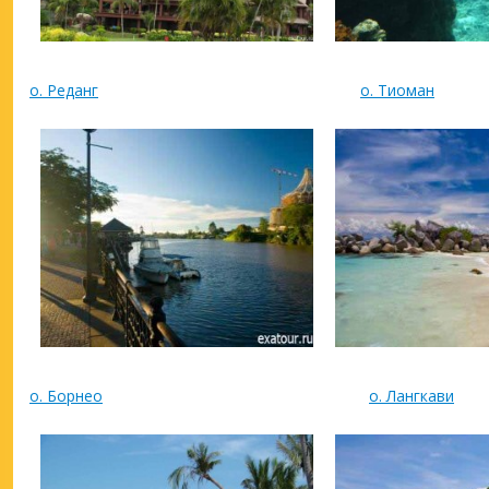
о. Реданг
о. Тиоман
о. Борнео
о. Лангкави