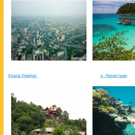
Куала-Лумпур
о. Перхетиан