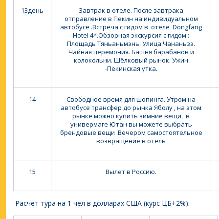
13день
Завтрак в отеле. После завтрака
отправление в Пекин на индивидуальном
автобусе .Встреча с гидом в отеле Dongfang
Hotel 4*.Обзорная экскурсия с гидом :
Площадь Тяньаньмэнь. Улица Чананьзэ.
Чайная церемония. Башня барабанов и
колокольни. Шёлковый рынок. Ужин
-Пекинская утка.
14
Свободное время для шопинга. Утром на
автобусе трансфер до рынка Яболу , на этом
рынке можно купить зимние вещи, в
универмаге Ютан вы можете выбрать
брендовые вещи .Вечером самостоятельное
возвращение в отель
15
Вылет в Россию.
Расчет тура на 1 чел в долларах США (курс ЦБ+2%):