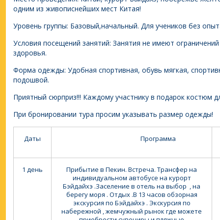
одним из живописнейших мест Китая!
Уровень группы: Базовый,начальный. Для учеников без опыт
Условия посещений занятий: Занятия не имеют ограничений
здоровья.
Форма одежды: Удобная спортивная, обувь мягкая, спортив
подошвой.
Приятный сюрприз!!! Каждому участнику в подарок костюм д
При бронировании тура просим указывать размер одежды!
Даты
Программа
1 день
Прибытие в Пекин. Встреча. Трансфер на
индивидуальном автобусе на курорт
Бэйдайхэ .Заселение в отель на выбор , на
берегу моря . Отдых .В 13 часов обзорная
экскурсия по Бэйдайхэ . Экскурсия по
набережной , жемчужный рынок где можете
приобрести сувениры и пляжные