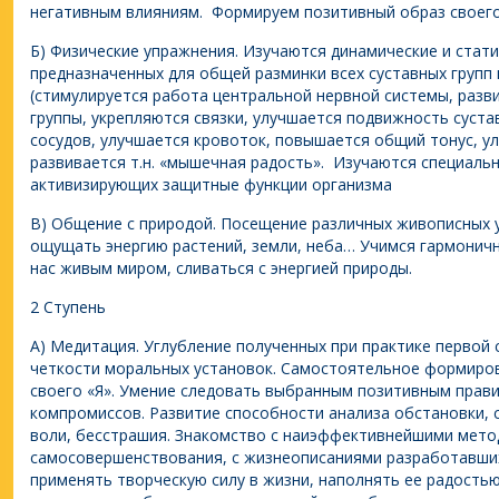
негативным влияниям. Формируем позитивный образ своего
Б) Физические упражнения. Изучаются динамические и стати
предназначенных для общей разминки всех суставных групп
(стимулируется работа центральной нервной системы, раз
группы, укрепляются связки, улучшается подвижность суста
сосудов, улучшается кровоток, повышается общий тонус, у
развивается т.н. «мышечная радость». Изучаются специаль
активизирующих защитные функции организма
В) Общение с природой. Посещение различных живописных 
ощущать энергию растений, земли, неба… Учимся гармони
нас живым миром, сливаться с энергией природы.
2 Ступень
А) Медитация. Углубление полученных при практике первой 
четкости моральных установок. Самостоятельное формиро
своего «Я». Умение следовать выбранным позитивным прав
компромиссов. Развитие способности анализа обстановки, 
воли, бесстрашия. Знакомство с наиэффективнейшими мето
самосовершенствования, с жизнеописаниями разработавших
применять творческую силу в жизни, наполнять ее радость