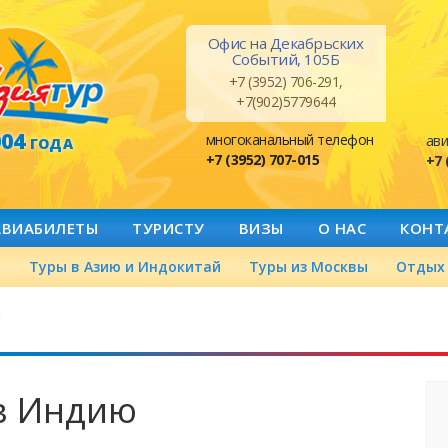
Офис на Декабрьских
Событий, 105Б
+7 (3952) 706-291,
+7(902)5779644
004
многоканальный телефон
ави
ГОДА
+7 (3952) 707-015
+7 
АВИАБИЛЕТЫ
ТУРИСТУ
ВИЗЫ
О НАС
КОНТ
а
Туры в Азию и Индокитай
Туры из Москвы
Отдых 
й
в Индию