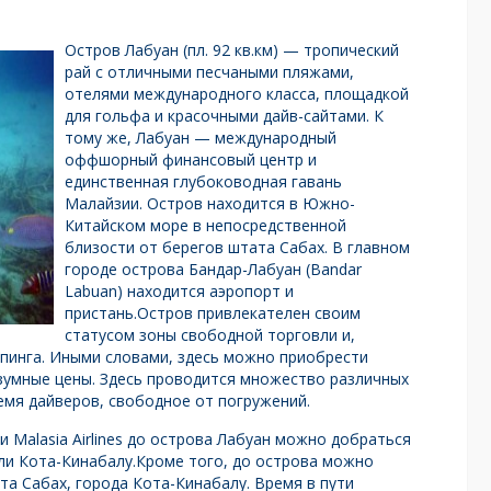
Остров Лабуан (пл. 92 кв.км) — тропический
рай с отличными песчаными пляжами,
отелями международного класса, площадкой
для гольфа и красочными дайв-сайтами. К
тому же, Лабуан — международный
оффшорный финансовый центр и
единственная глубоководная гавань
Малайзии. Остров находится в Южно-
Китайском море в непосредственной
близости от берегов штата Сабах. В главном
городе острова Бандар-Лабуан (Bandar
Labuan) находится аэропорт и
пристань.Остров привлекателен своим
статусом зоны свободной торговли и,
пинга. Иными словами, здесь можно приобрести
зумные цены. Здесь проводится множество различных
мя дайверов, свободное от погружений.
и Malasia Airlines до острова Лабуан можно добраться
 или Кота-Кинабалу.Кроме того, до острова можно
та Сабах, города Кота-Кинабалу. Время в пути