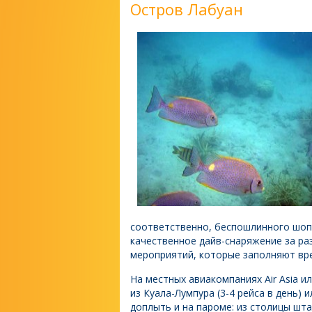
Остров Лабуан
соответственно, беспошлинного шоп
качественное дайв-снаряжение за ра
мероприятий, которые заполняют вре
На местных авиакомпаниях Air Asia ил
из Куала-Лумпура (3-4 рейса в день)
доплыть и на пароме: из столицы шта