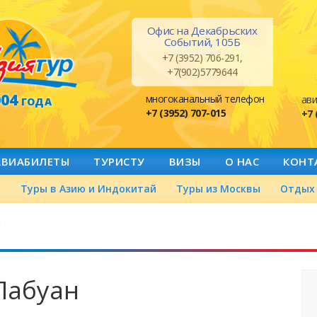
Офис на Декабрьских
Событий, 105Б
+7 (3952) 706-291,
+7(902)5779644
004
многоканальный телефон
ави
ГОДА
+7 (3952) 707-015
+7 
АВИАБИЛЕТЫ
ТУРИСТУ
ВИЗЫ
О НАС
КОНТ
а
Туры в Азию и Индокитай
Туры из Москвы
Отдых 
й
 Лабуан