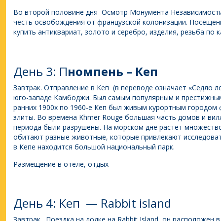
Во второй половине дня Осмотр Монумента Независимости,
честь освобождения от французской колонизации. Посещени
купить антиквариат, золото и серебро, изделия, резьба по 
День 3: П
номпень – Кеп
Завтрак. Отправление в Кеп (в переводе означает «Седло л
юго-западе Камбоджи. Был самым популярным и престижны
ранних 1900х по 1960-е Кеп был живым курортным городом
элиты. Во времена Khmer Rouge большая часть домов и вил
периода были разрушены. На морском дне растет множество
обитают разные животные, которые привлекают исследовате
в Кепе находится большой национальный парк.
Размещение в отеле, отдых
День 4: Кеп — Rabbit island
Завтрак. Поездка на лодке на Rabbit Island, он расположен 