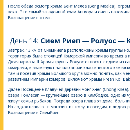
После обеда осмотр храма Бенг Мелеа (Beng Mealea), огром
века. Это самый загадочный храм Ангкора и очень напомина
Возвращение в отель.
День 14:
Сием Риеп — Ролуос — 
Завтрак. 13 км от СиемРиепа расположены храмы группы Ро
территория была столицей Кхмерской империи во времена 
Джаявармана II. Храмы группы Ролуос относят к одним из с
кхмерами, и знаменуют начало эпохи классического кхмерс
там и посетив храмы Большого круга можно понять, как мен
развитием Империи кхмеров. Включают храмы Preah Ko, Bakon
Далее Посещение плавучей деревни Чонг Хнея (Chong Knea).
озера Тонлесап — крупнейшее озеро в Камбодже, одно из чу
живут семьи рыбаков. Посреди озера плавают дома, больниц
На лодках плавают в магазин, в школу, к соседям, в лодках 
Возвращение в СиемРиеп