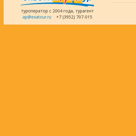
туроператор с 2004 года, турагент
ap@exatour.ru
+7 (3952) 707-015