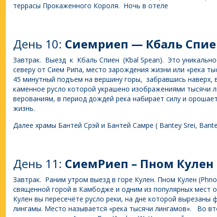
террасы Прокаженного Короля. Ночь в отеле
День 10:
Сиемриеп — Кбаль Спие
Завтрак. Выезд к Кбаль Спиен (Kbal Spean). Это уникальное
северу от Сием Рипа, место зарождения жизни или «река ты
45 минутный подъем на вершину горы, забравшись наверх, в
каменное русло которой украшено изображениями тысячи 
верованиям, в период дождей река набирает силу и орошае
жизнь.
Далее храмы Бантей Срэй и Бантей Самре ( Bantey Srei, Bant
День 11:
СиемРиеп – Пном Кулен
Завтрак. Раним утром выезд в горе Кулен. Пном Кулен (Phn
священной горой в Камбодже и одним из популярных мест о
Кулен вы пересечёте русло реки, на дне которой вырезаны 
лингамы. Место называется «река тысячи лингамов». Во в