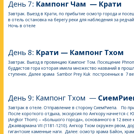
День 7:
Кампонг Чам — Крати
Завтрак. Выезд в Крати, по прибытие осмотр города и посе
в отель остановка на берегу реки для наблюдения за редч
Ночь в отеле
День 8:
Крати — Кампонг Тхом
Завтрак. Выезд в провинцию Кампонг Том. Посещение Phnom
буддистов гора которая имела множество названий в прошл
ступенек. Далее храма Sambor Prey Kuk построенных в 7 ве
День 9: Кампонг Тхом —
СиемРие
Завтрак в отеле. Отправление в сторону СиемРиепа. По пр
После короткого отдыха, экскурсия по Ангкору начнется с
(Angkor Thom) – «Большого города», основанного в 12 веке 
Джаявармана VII (1181-1210). Ангкор Тхом окружен рвом, до
гигантские каменные наги. Далее: осмотр храма Байон, хра