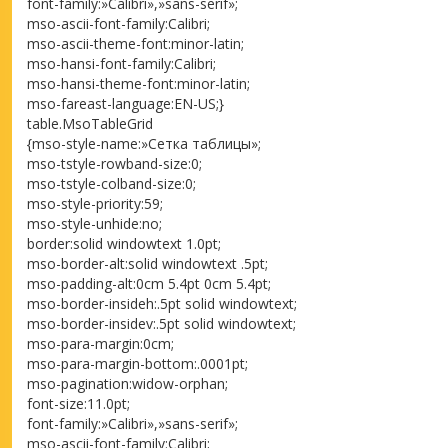
font-family:»Calibri»,»sans-serif»;
mso-ascii-font-family:Calibri;
mso-ascii-theme-font:minor-latin;
mso-hansi-font-family:Calibri;
mso-hansi-theme-font:minor-latin;
mso-fareast-language:EN-US;}
table.MsoTableGrid
{mso-style-name:»Сетка таблицы»;
mso-tstyle-rowband-size:0;
mso-tstyle-colband-size:0;
mso-style-priority:59;
mso-style-unhide:no;
border:solid windowtext 1.0pt;
mso-border-alt:solid windowtext .5pt;
mso-padding-alt:0cm 5.4pt 0cm 5.4pt;
mso-border-insideh:.5pt solid windowtext;
mso-border-insidev:.5pt solid windowtext;
mso-para-margin:0cm;
mso-para-margin-bottom:.0001pt;
mso-pagination:widow-orphan;
font-size:11.0pt;
font-family:»Calibri»,»sans-serif»;
mso-ascii-font-family:Calibri;