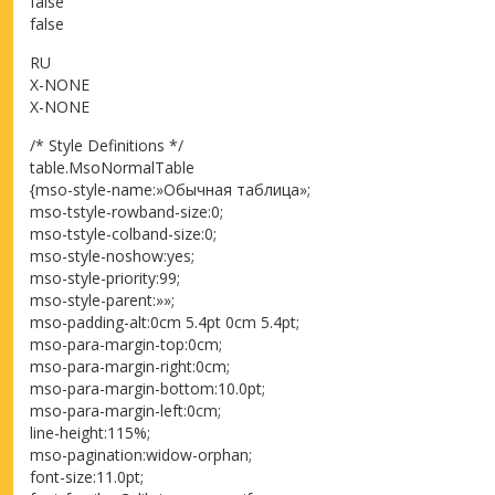
false
false
RU
X-NONE
X-NONE
/* Style Definitions */
table.MsoNormalTable
{mso-style-name:»Обычная таблица»;
mso-tstyle-rowband-size:0;
mso-tstyle-colband-size:0;
mso-style-noshow:yes;
mso-style-priority:99;
mso-style-parent:»»;
mso-padding-alt:0cm 5.4pt 0cm 5.4pt;
mso-para-margin-top:0cm;
mso-para-margin-right:0cm;
mso-para-margin-bottom:10.0pt;
mso-para-margin-left:0cm;
line-height:115%;
mso-pagination:widow-orphan;
font-size:11.0pt;