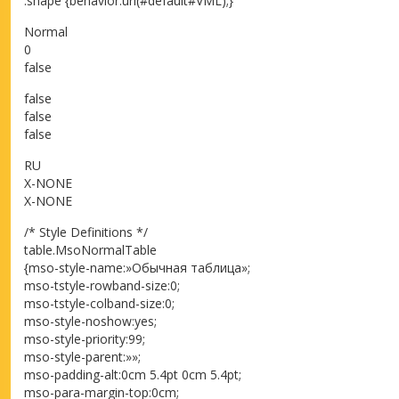
.shape {behavior:url(#default#VML);}
Normal
0
false
false
false
false
RU
X-NONE
X-NONE
/* Style Definitions */
table.MsoNormalTable
{mso-style-name:»Обычная таблица»;
mso-tstyle-rowband-size:0;
mso-tstyle-colband-size:0;
mso-style-noshow:yes;
mso-style-priority:99;
mso-style-parent:»»;
mso-padding-alt:0cm 5.4pt 0cm 5.4pt;
mso-para-margin-top:0cm;