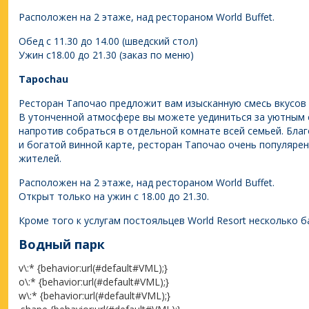
Расположен на 2 этаже, над рестораном World Buffet.
Обед с 11.30 до 14.00 (шведский стол)
Ужин с18.00 до 21.30 (заказ по меню)
Tapochau
Ресторан Тапочао предложит вам изысканную смесь вкусов 
В утонченной атмосфере вы можете уединиться за уютным 
напротив собраться в отдельной комнате всей семьей. Бл
и богатой винной карте, ресторан Тапочао очень популярен
жителей.
Расположен на 2 этаже, над рестораном World Buffet.
Открыт только на ужин с 18.00 до 21.30.
Кроме того к услугам постояльцев World Resort несколько б
Водный парк
v\:* {behavior:url(#default#VML);}
o\:* {behavior:url(#default#VML);}
w\:* {behavior:url(#default#VML);}