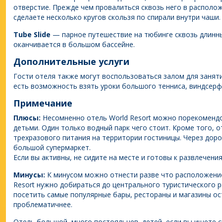
отверстие. Прежде чем провалиться сквозь него в располож
сделаете несколько кругов скользя по спирали внутри чаши
Tube Slide
— парное путешествие на тюбинге сквозь длинн
оканчивается в большом бассейне.
Дополнительные услуги
Гости отеля также могут воспользоваться залом для заняти
есть возможность взять уроки большого тенниса, виндсерфи
Примечание
Плюсы:
Несомненно отель World Resort можно порекоменд
детьми. Один только водный парк чего стоит. Кроме того, 
трехразового питания на территории гостиницы. Через дор
большой супермаркет.
Если вы активны, не сидите на месте и готовы к развлечени
Минусы:
К минусом можно отнести разве что расположение 
Resort нужно добираться до центрального туристического р
посетить самые популярные бары, рестораны и магазины ос
проблематичнее.
Отель большой, много постояльцев, детей, если вы ищете 