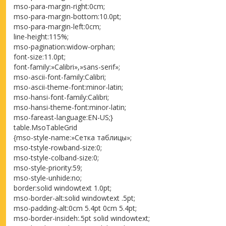
mso-para-margin-right:0cm;
mso-para-margin-bottom:10.0pt;
mso-para-margin-left:0cm;
line-height:115%;
mso-pagination:widow-orphan;
font-size:11.0pt;
font-family:»Calibri»,»sans-serif»;
mso-ascii-font-family:Calibri;
mso-ascii-theme-font:minor-latin;
mso-hansi-font-family:Calibri;
mso-hansi-theme-font:minor-latin;
mso-fareast-language:EN-US;}
table.MsoTableGrid
{mso-style-name:»Сетка таблицы»;
mso-tstyle-rowband-size:0;
mso-tstyle-colband-size:0;
mso-style-priority:59;
mso-style-unhide:no;
border:solid windowtext 1.0pt;
mso-border-alt:solid windowtext .5pt;
mso-padding-alt:0cm 5.4pt 0cm 5.4pt;
mso-border-insideh:.5pt solid windowtext;