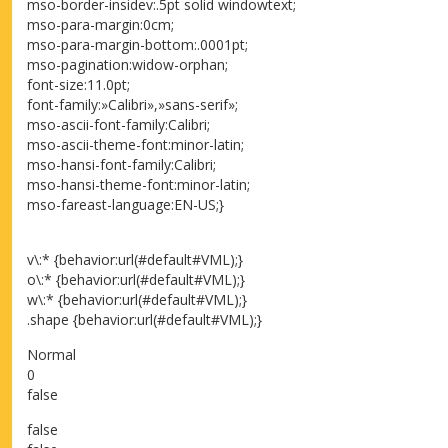
mso-border-insidev:.5pt solid windowtext;
mso-para-margin:0cm;
mso-para-margin-bottom:.0001pt;
mso-pagination:widow-orphan;
font-size:11.0pt;
font-family:»Calibri»,»sans-serif»;
mso-ascii-font-family:Calibri;
mso-ascii-theme-font:minor-latin;
mso-hansi-font-family:Calibri;
mso-hansi-theme-font:minor-latin;
mso-fareast-language:EN-US;}
v\:* {behavior:url(#default#VML);}
o\:* {behavior:url(#default#VML);}
w\:* {behavior:url(#default#VML);}
.shape {behavior:url(#default#VML);}
Normal
0
false
false