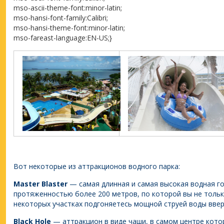
mso-ascii-theme-font:minor-latin;
mso-hansi-font-family:Calibri;
mso-hansi-theme-font:minor-latin;
mso-fareast-language:EN-US;}
Вот некоторые из аттракционов водного парка:
Master Blaster
— самая длинная и самая высокая водная го
протяженностью более 200 метров, по которой вы не только
некоторых участках подгоняетесь мощной струей воды ввер
Black Hole
— аттракцион в виде чаши, в самом центре кот