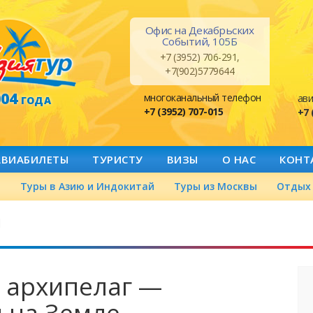
Офис на Декабрьских
Событий, 105Б
+7 (3952) 706-291,
+7(902)5779644
004
многоканальный телефон
ави
ГОДА
+7 (3952) 707-015
+7 
АВИАБИЛЕТЫ
ТУРИСТУ
ВИЗЫ
О НАС
КОНТ
а
Туры в Азию и Индокитай
Туры из Москвы
Отдых 
й
 архипелаг —
 на Земле