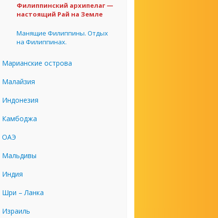
Филиппинский архипелаг —
настоящий Рай на Земле
Манящие Филиппины. Отдых
на Филиппинах.
Марианские острова
Малайзия
Индонезия
Камбоджа
ОАЭ
Мальдивы
Индия
Шри – Ланка
Израиль