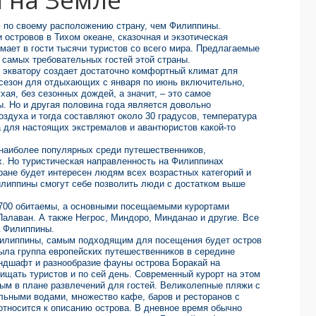
 по своему расположению страну, чем Филиппины.
островов в Тихом океане, сказочная и экзотическая
ает в гости тысячи туристов со всего мира. Предлагаемые
 самых требовательных гостей этой страны.
к экватору создает достаточно комфортный климат для
сезон для отдыхающих с января по июнь включительно,
хая, без сезонных дождей, а значит, – это самое
. Но и другая половина года является довольно
здуха и тогда составляют около 30 градусов, температура
 а для настоящих экстремалов и авантюристов какой-то
наиболее популярных среди путешественников,
. Но туристическая направленность на Филиппинах
тране будет интересен людям всех возрастных категорий и
илиппины смогут себе позволить люди с достатком выше
 700 обитаемы, a основными посещаемыми курортами
Палаван. А также Негрос, Миндоро, Минданао и другие. Все
а Филиппины.
илиппины, самым подходящим для посещения будет остров
ыла группа европейских путешественников в середине
ндшафт и разнообразие фауны острова Боракай на
ищать туристов и по сей день. Современный курорт на этом
ым в плане развлечений для гостей. Великолепные пляжи с
ьными водами, множество кафе, баров и ресторанов с
 относится к описанию острова. В дневное время обычно