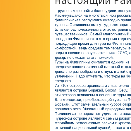
Трудно в мире найти более удивительную
Раскинувшаяся на многотысячной россыпи 
филиппинская республика ежегодно приним
туры на Филиппины смогут удовлетворить
Близкая расположенность этих островов 
путешественников. Самый благоприятный 
погода на Филиппинах в это время года су
подходящее время для тура на Филиппины
комфортной, ведь средние температуры во
воды в океане не опускается ниже 27 ºC,
дождь не сможет стать помехой.
Туры на Филиппины считаются одними из 
предпочитающих активный пляжный отдых
довольно разнообразна и отпуск в этой с
увлечений. Надо отметить, что туры на Ф
среднего.
Из 7107 островов архипелага лишь около
являются острова Боракай, Бохол, Себу, 
эти острова включены в основные туры н
Для молодежи, приобретающей туры на Ф
Боракай. Этот замечательный курорт откр
прошлого века. Уникальный природный ла
Филиппинах не перестает удивлять и восх
чудесном острове является самым развит
мягчайшим белоснежным песком и кристал
отличной национальной кухней, – все это