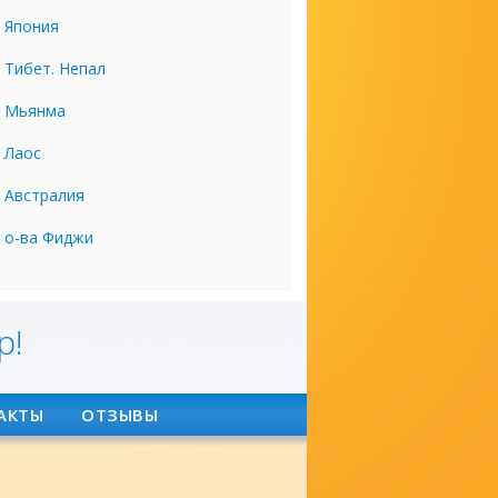
Япония
Тибет. Непал
Мьянма
Лаос
Австралия
о-ва Фиджи
р!
АКТЫ
ОТЗЫВЫ