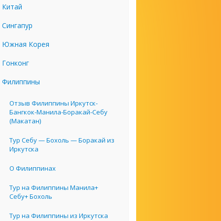
Китай
Сингапур
Южная Корея
Гонконг
Филиппины
Отзыв Филиппины Иркутск-
Бангкок-Манила-Боракай-Себу
(Макатан)
Тур Себу — Бохоль — Боракай из
Иркутска
О Филиппинах
Тур на Филиппины Манила+
Себу+ Бохоль
Тур на Филиппины из Иркутска