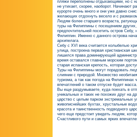
пляжи переполнены отдыхающими, но с н
не утихает, скорее, наоборот. Начинают 
курорте очень много и они уже давно сни
желающих отдохнуть весело и с размахо
Людям более старшего возраста, ратующи
туры на Филиппины с посещением других,
предпочтительней посетить остров Себу, 
Филиппин. Именно с данного острова нач
архипелага.
Себу с XVI века считается колыбелью хр
улица, построена первая христианская ш
лишился права доминирующей администра
время оставался главным морским портом
старая испанская крепость, которая дост
Туры на Филиппины могут порадовать люд
слиянии с природой. Множество необитае
туризма, а так как погода на Филиппинах 
впечатлений о таком отпуске будет масса
Вы еще раздумываете, куда поехать в отп
уникальных и таких не похожих друг на д
царство с целым парком экстремальных ув
живописнейших бухтах, хрустальные водо
красота и таинственность подводного царс
чего еще предстоит увидеть людям, котор
Счастливого пути и самых ярких впечатле