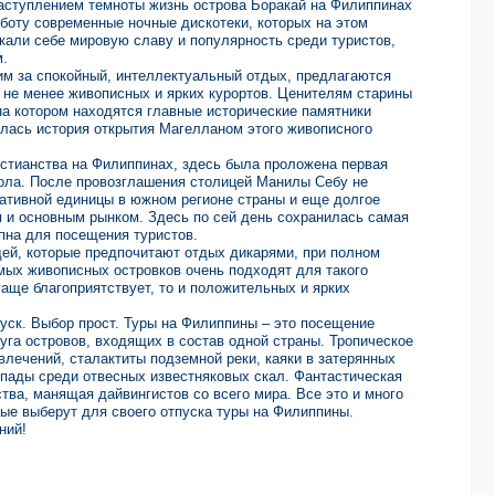
аступлением темноты жизнь острова Боракай на Филиппинах
работу современные ночные дискотеки, которых на этом
скали себе мировую славу и популярность среди туристов,
м.
м за спокойный, интеллектуальный отдых, предлагаются
 не менее живописных и ярких курортов. Ценителям старины
на котором находятся главные исторические памятники
алась история открытия Магелланом этого живописного
истианства на Филиппинах, здесь была проложена первая
кола. После провозглашения столицей Манилы Себу не
тивной единицы в южном регионе страны и еще долгое
 и основным рынком. Здесь по сей день сохранилась самая
упна для посещения туристов.
ей, которые предпочитают отдых дикарями, при полном
мых живописных островков очень подходят для такого
чаще благоприятствует, то и положительных и ярких
.
уск. Выбор прост. Туры на Филиппины – это посещение
руга островов, входящих в состав одной страны. Тропическое
лечений, сталактиты подземной реки, каяки в затерянных
пады среди отвесных известняковых скал. Фантастическая
тва, манящая дайвингистов со всего мира. Все это и много
ые выберут для своего отпуска туры на Филиппины.
ний!