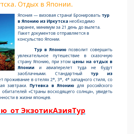
тска. Отдых в Японии.
Япония — визовая страна! Бронировать
тур
в Японию из Иркутска
необходимо
заранее, минимум за 21 день до вылета.
Пакет документов отправляется в
консульство Японии.
Тур в Японию
позволит совершить
увлекательное путешествие в сказочную
страну Японию, при этом
цены на отдых в
Японии
и авиаперелет туда не будут
заоблачными. Стандартный
тур из
 проживание в отелях 2*, 3*, 4* западного стиля, со
чая завтраки.
Путевка в Японию
для российского
 обитателей «Страны восходящего солнца», увидеть
нности в жизни японцев.
ию от ЭкзотикАзияТур