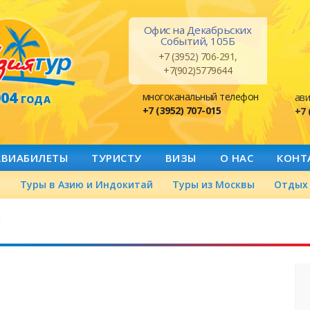
Офис на Декабрьских
Событий, 105Б
+7 (3952) 706-291,
+7(902)5779644
004
многоканальный телефон
ави
ГОДА
+7 (3952) 707-015
+7 
АВИАБИЛЕТЫ
ТУРИСТУ
ВИЗЫ
О НАС
КОНТ
а
Туры в Азию и Индокитай
Туры из Москвы
Отдых 
й