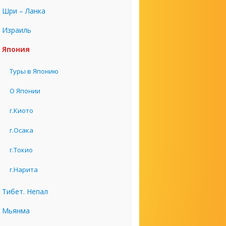
Шри – Ланка
Израиль
Япония
Туры в Японию
О Японии
г.Киото
г.Осака
г.Токио
г.Нарита
Тибет. Непал
Мьянма