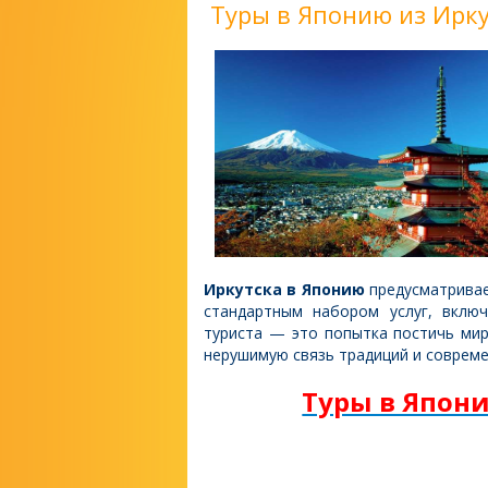
Туры в Японию из Ирку
Иркутска в Японию
предусматривает
стандартным набором услуг, вклю
туриста — это попытка постичь мир
нерушимую связь традиций и совреме
Туры в Япон