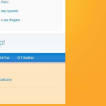
Лаос
Австралия
о-ва Фиджи
р!
АКТЫ
ОТЗЫВЫ
Байкале