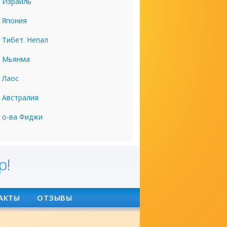
Израиль
Япония
Тибет. Непал
Мьянма
Лаос
Австралия
о-ва Фиджи
р!
АКТЫ
ОТЗЫВЫ