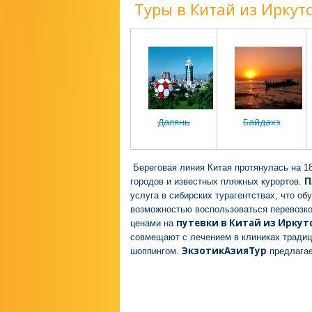
Туры в Китай из Иркутс
Далянь
Байдахэ
Береговая линия Китая протянулась на 1
П
городов и известных пляжных курортов.
услуга в сибирских турагентствах, что о
возможностью воспользоваться перевозко
путевки в Китай из Иркут
ценами на
совмещают с лечением в клиниках традиц
ЭкзотикАзияТур
шоппингом.
предлага