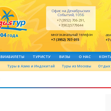
Офис на Декабрьских
Событий, 105Б
+7 (3952) 706-291,
+7(902)5779644
004
многоканальный телефон
ави
ГОДА
+7 (3952) 707-015
+7 
АВИАБИЛЕТЫ
ТУРИСТУ
ВИЗЫ
О НАС
КОНТ
а
Туры в Азию и Индокитай
Туры из Москвы
Отдых 
й