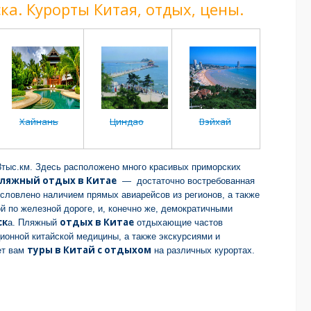
ка. Курорты Китая, отдых, цены.
Хайнань
Циндао
Вэйхай
8тыс.км. Здесь расположено много красивых приморских
ляжный отдых в Китае
— достаточно востребованная
бусловлено наличием прямых авиарейсов из регионов, а также
й по железной дороге, и, конечно же, демократичными
ск
отдых в Китае
а. Пляжный
отдыхающие частов
ионной китайской медицины, а также экскурсиями и
туры в Китай с отдыхом
ет вам
на различных курортах.