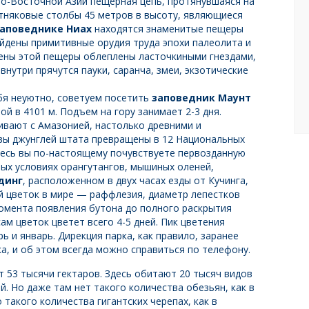
о-Восточной Азии пещерная цепь, протянувшаяся на
стняковые столбы 45 метров в высоту, являющиеся
аповеднике Ниах
находятся знаменитые пещеры
найдены примитивные орудия труда эпохи палеолита и
тены этой пещеры облеплены ласточкиными гнездами,
внутри прячутся пауки, саранча, змеи, экзотические
ебя неуютно, советуем посетить
заповедник Маунт
й в 4101 м. Подъем на гору занимает 2-3 дня.
ивают с Амазонией, настолько древними и
ивы джунглей штата превращены в 12 Национальных
десь вы по-настоящему почувствуете первозданную
ных условиях орангутангов, мышиных оленей,
адинг
, расположенном в двух часах езды от Кучинга,
 цветок в мире — раффлезия, диаметр лепестков
омента появления бутона до полного раскрытия
ам цветок цветет всего 4-5 дней. Пик цветения
ь и январь. Дирекция парка, как правило, заранее
а, и об этом всегда можно справиться по телефону.
т 53 тысячи гектаров. Здесь обитают 20 тысяч видов
й. Но даже там нет такого количества обезьян, как в
 такого количества гигантских черепах, как в