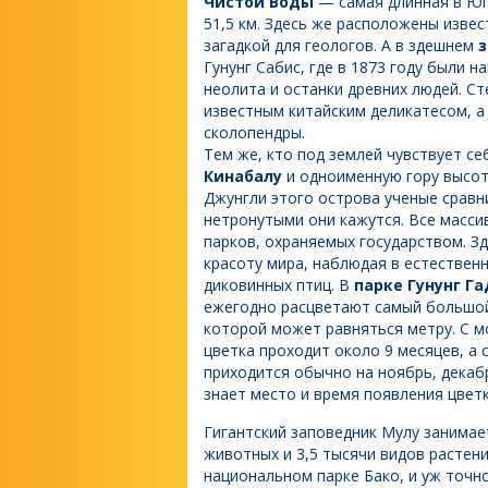
Чистой Воды
— самая длинная в Юг
51,5 км. Здесь же расположены изве
загадкой для геологов. А в здешнем
з
Гунунг Сабис, где в 1873 году были 
неолита и останки древних людей. С
известным китайским деликатесом, а 
сколопендры.
Тем же, кто под землей чувствует с
Кинабалу
и одноименную гору высото
Джунгли этого острова ученые сравн
нетронутыми они кажутся. Все масс
парков, охраняемых государством. З
красоту мира, наблюдая в естествен
диковинных птиц. В
парке Гунунг Г
ежегодно расцветают самый большой
которой может равняться метру. С м
цветка проходит около 9 месяцев, а с
приходится обычно на ноябрь, декабр
знает место и время появления цветк
Гигантский заповедник Мулу занимае
животных и 3,5 тысячи видов растени
национальном парке Бако, и уж точно