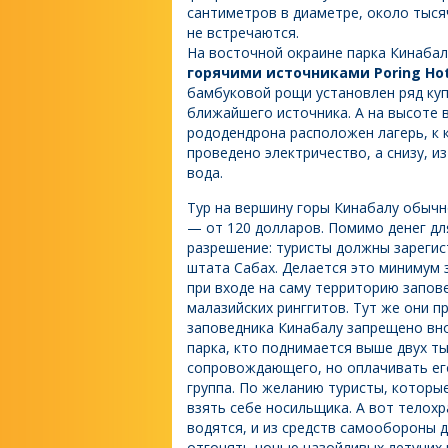
сантиметров в диаметре, около тыся
не встречаются.
На восточной окраине парка Кинабал
горячими источниками Poring Hot 
бамбуковой рощи установлен ряд куп
ближайшего источника. А на высоте в
рододендрона расположен лагерь, к
проведено электричество, а снизу, 
вода.
Тур на вершину горы Кинабалу обычно
— от 120 долларов. Помимо денег дл
разрешение: туристы должны зареги
штата Сабах. Делается это минимум 
при входе на саму территорию запов
малазийских ринггитов. Тут же они 
заповедника Кинабалу запрещено вно
парка, кто поднимается выше двух т
сопровождающего, но оплачивать его
группа. По желанию туристы, которые 
взять себе носильщика. А вот телохр
водятся, и из средств самообороны 
отгонять ночью назойливых летучих