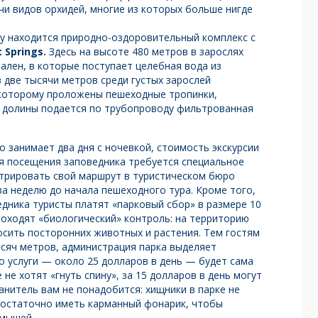
чи видов орхидей, многие из которых больше нигде
у находится природно-оздоровительный комплекс с
Springs.
Здесь на высоте 480 метров в зарослях
ален, в которые поступает целебная вода из
 две тысячи метров среди густых зарослей
 которому проложены пешеходные тропинки,
из долины подается по трубопроводу фильтрованная
 занимает два дня с ночевкой, стоимость экскурсии
я посещения заповедника требуется специальное
стрировать свой маршрут в туристическом бюро
за неделю до начала пешеходного тура. Кроме того,
едника туристы платят «парковый сбор» в размере 10
проходят «биологический» контроль: на территорию
сить посторонних животных и растения. Тем гостям
ысяч метров, администрация парка выделяет
 услуги — около 25 долларов в день — будет сама
не хотят «гнуть спину», за 15 долларов в день могут
анитель вам не понадобится: хищники в парке не
достаточно иметь карманный фонарик, чтобы
 мышей.