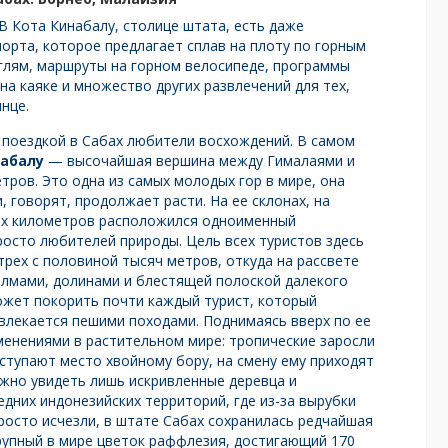
В Кота Кинабалу, столице штата, есть даже
орта, которое предлагает сплав на плоту по горным
нглям, маршруты на горном велосипеде, программы
на каяке и множество других развлечений для тех,
нце.
 поездкой в Сабах любители восхождений. В самом
набалу
— высочайшая вершина между Гималаями и
тров. Это одна из самых молодых гор в мире, она
, говорят, продолжает расти. На ее склонах, на
ых километров расположился одноименный
росто любителей природы. Цель всех туристов здесь
рех с половиной тысяч метров, откуда на рассвете
холмами, долинами и блестящей полоской далекого
ожет покорить почти каждый турист, который
влекается пешими походами. Поднимаясь вверх по ее
менениями в растительном мире: тропические заросли
тупают место хвойному бору, на смену ему приходят
ожно увидеть лишь искривленные деревца и
едних индонезийских территорий, где из-за вырубки
росто исчезли, в штате Сабах сохранилась редчайшая
крупный в мире цветок раффлезия, достигающий 170