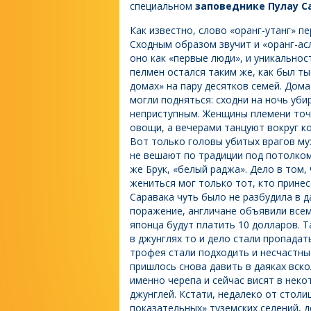
специальном
заповеднике Пулау С
Как известно, слово «оранг-утанг» п
Сходным образом звучит и «оранг-ас
оно как «первые люди», и уникальнос
пелмен остался таким же, как был ты
домах» на пару десятков семей. Дома
могли подняться: сходни на ночь уб
неприступным. Женщины племени точн
овощи, а вечерами танцуют вокруг к
Вот только головы убитых врагов му
не вешают по традиции под потолком
же Брук, «белый раджа». Дело в том,
жениться мог только тот, кто принес
Саравака чуть было не разбудила в 
поражение, англичане объявили всем
японца будут платить 10 долларов. 
в джунглях то и дело стали пропадат
трофея стали подходить и несчастны
пришлось снова давить в даяках вско
именно черепа и сейчас висят в неко
джунглей. Кстати, недалеко от стол
показательных» туземских селений, 