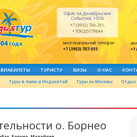
Офис на Декабрьских
Событий, 105Б
+7 (3952) 706-291,
+7(902)5779644
004
многоканальный телефон
ави
ГОДА
+7 (3952) 707-015
+7 
АВИАБИЛЕТЫ
ТУРИСТУ
ВИЗЫ
О НАС
КОНТ
а
Туры в Азию и Индокитай
Туры из Москвы
Отдых 
й
ельности о. Борнео
абах. Борнео, Малайзия