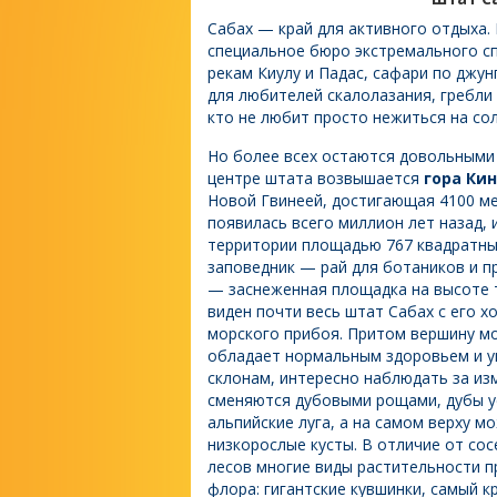
Сабах — край для активного отдыха. 
специальное бюро экстремального сп
рекам Киулу и Падас, сафари по джу
для любителей скалолазания, гребли 
кто не любит просто нежиться на сол
Но более всех остаются довольными
центре штата возвышается
гора Ки
Новой Гвинеей, достигающая 4100 ме
появилась всего миллион лет назад, и
территории площадью 767 квадратн
заповедник — рай для ботаников и п
— заснеженная площадка на высоте т
виден почти весь штат Сабах с его 
морского прибоя. Притом вершину м
обладает нормальным здоровьем и у
склонам, интересно наблюдать за из
сменяются дубовыми рощами, дубы ус
альпийские луга, а на самом верху м
низкорослые кусты. В отличие от сос
лесов многие виды растительности п
флора: гигантские кувшинки, самый 