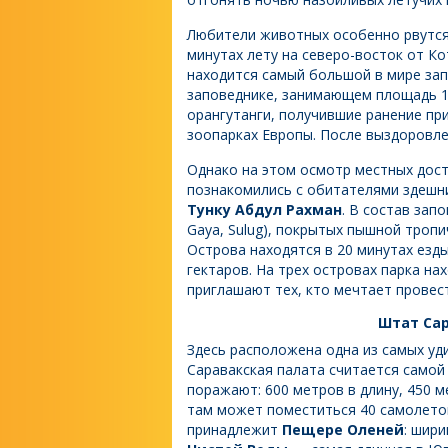
Любители животных особенно рвутс
минутах лету на северо-восток от Ко
находится самый большой в мире зап
заповеднике, занимающем площадь 11
орангутанги, получившие ранение при
зоопарках Европы. После выздоровле
Однако на этом осмотр местных дост
познакомились с обитателями здешни
Тунку Абдул Рахман
. В состав зап
Gaya, Sulug), покрытых пышной троп
Острова находятся в 20 минутах езды
гектаров. На трех островах парка на
приглашают тех, кто мечтает провест
Штат Сар
Здесь расположена одна из самых у
Саравакская палата считается самой
поражают: 600 метров в длину, 450 м
там может поместиться 40 самолето
принадлежит
Пещере Оленей
: шир