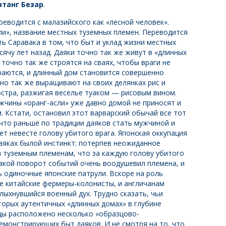
атанг Безар
.
ереводится с малазийского как «лесной человек».
ли», название местных туземных племен. Переводится
ть Саравака в том, что быт и уклад жизни местных
сячу лет назад. Даяки точно так же живут в «длинных
 точно так же строятся на сваях, чтобы враги не
ираются, и длинный дом становится совершенно
о так же выращивают на своих делянках рис и
остра, разжигая веселье туаком — рисовым вином.
жчины «оранг-асли» уже давно домой не приносят и
. Кстати, остановил этот варварский обычай все тот
 что раньше по традиции даяков стать мужчиной и
ет невесте голову убитого врага. Японская оккупация
даяках былой инстинкт: потерпев неожиданное
 туземным племенам, что за каждую голову убитого
Такой поворот событий очень воодушевил племена, и
ь одиночные японские патрули. Вскоре на роль
е китайские фермеры-колонисты, и англичанам
лыхнувшийся военный дух. Трудно сказать, чьи
торых аутентичных «длинных домах» в глубине
ицы расположено несколько «образцово-
демонстрирующих быт даяков. И не смотря на то, что