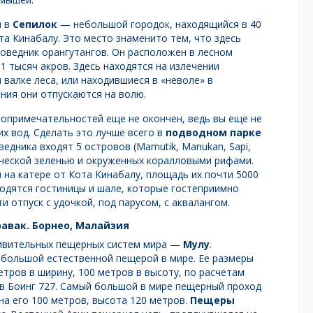
я в
Сепилок
— небольшой городок, находящийся в 40
та Кинабалу. Это место знаменито тем, что здесь
оведник орангутангов. Он расположен в лесном
 тысяч акров. Здесь находятся на излечении
 валке леса, или находившиеся в «неволе» в
ния они отпускаются на волю.
опримечательностей еще не окончен, ведь вы еще не
х вод. Сделать это лучше всего в
подводном парке
оведника входят 5 островов (Mamutik, Manukan, Sapi,
ической зеленью и окруженных коралловыми рифами.
 на катере от Кота Кинабалу, площадь их почти 5000
ходятся гостиницы и шале, которые гостеприимно
и отпуск с удочкой, под парусом, с аквалангом.
авак. Борнео, Малайзия
дивительных пещерных систем мира —
Мулу
.
 большой естественной пещерой в мире. Ее размеры
етров в ширину, 100 метров в высоту, по расчетам
в Боинг 727. Самый большой в мире пещерный проход
ина его 100 метров, высота 120 метров.
Пещеры