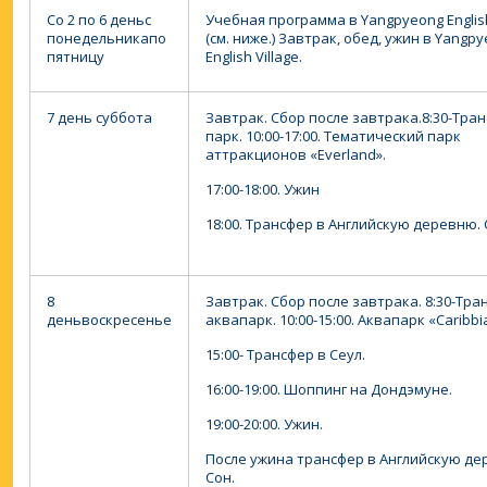
Со 2 по 6 день
с
Учебная программа в Yangpyeong English 
понедельника
по
(см. ниже.)
Завтрак, обед, ужин в Yangp
пятницу
English Village.
7 день
суббота
Завтрак. Сбор после завтрака.
8:30-Тра
парк.
10:00-17:00. Тематический парк
аттракционов «Everland».
17:00-18:00. Ужин
18:00. Трансфер в Английскую деревню. 
8
Завтрак. Сбор после завтрака.
8:30-Тра
день
воскресенье
аквапарк.
10:00-15:00. Аквапарк «Caribb
15:00- Трансфер в Сеул.
16:00-19:00. Шоппинг на Дондэмуне.
19:00-20:00. Ужин.
После ужина трансфер в Английскую де
Сон.