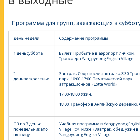
Программа для групп, заезжающих в суббот
День недели
Содержание программы
1 день
суббота
Вылет. Прибытие в аэропорт Инчхон.
Трансферв Yangpyeong English Village.
2
Завтрак. Сбор после завтрака.
8:30-Тра
день
воскресенье
парк.
10:00-17:00. Тематический парк
аттракционнов «Lotte World»
17:00-18:00 Ужин.
18:00. Трансфер в Английскую деревню. 
С 3 по 7 день
с
Учебная программа в Yangpyeong Englis
понедельника
по
Village. (см. ниже.)
Завтрак, обед, ужин в
пятницу
Yangpyeong English Village.