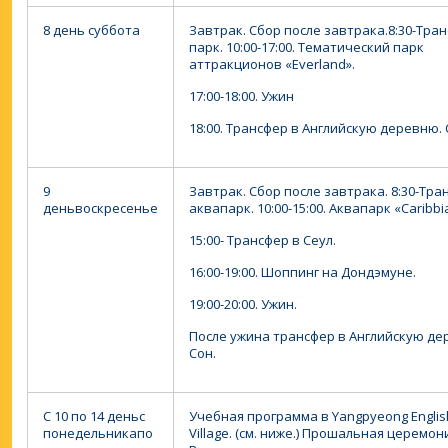
8 день
суббота
Завтрак. Сбор после завтрака.
8:30-Тра
парк.
10:00-17:00. Тематический парк
аттракционов «Everland».
17:00-18:00. Ужин
18:00. Трансфер в Английскую деревню. 
9
Завтрак. Сбор после завтрака.
8:30-Тра
день
воскресенье
аквапарк.
10:00-15:00. Аквапарк «Caribb
15:00- Трансфер в Сеул.
16:00-19:00. Шоппинг на Дондэмуне.
19:00-20:00. Ужин.
После ужина трансфер в Английскую де
Сон.
С 10 по 14 день
с
Учебная программа в Yangpyeong Englis
понедельника
по
Village. (см. ниже.)
Прошальная церемони