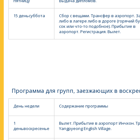
пятницу
Выдача дипломов.
15 день
суббота
Сбор с вещами. Трансфер в аэропорт. З
либо в лагере либо в дороге (горячий б
сок или что-то подобное). Прибытие в
аэропорт. Регистрация. Вылет.
Программа для групп, заезжающих в воскре
День недели
Содержание программы
1
Вылет. Прибытие в аэропорт Инчхон.
Т
день
воскресенье
Yangpyeong English Village.