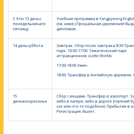
С 9 по 13 день
с
Учебная программа в Yangpyeong English 
понедельника
по
(см. ниже.)
Прошальная церемония! Выд
пятницу
дипломов.
14 день
суббота
Завтрак. Сбор после завтрака.
8:30-Тра
парк.
10:00-17:00. Тематический парк
аттракционнов «Lotte World»
17:00-18:00 Ужин.
18:00. Трансфер в Английскую деревню. 
15
Сбор с вещами. Трансфер в аэропорт. З
день
воскресенье
либо в лагере, либо в дороге (горячий б
сок или что-то подобное). Прибытие в а
Регистрация. Вылет.