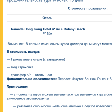
Продолжительность тура 14 ночей/ 15 дней
Стоимость проживания:
Отель
Ramada Hong Kong Hotel 4* 4н + Botany Beach
4* 10н
Внимание: В связи с изменением курса доллара цены могут менят
В стоимость входит:
— Проживание в отеле (c завтраками)
— мед.страховка
— трансфер а/п – отель – а/п
Дополнительно оплачивается:
Перелет Иркутск-Бангкок-Гонконг-Б
Примечание:
— стоимость тура может измениться при изменении курса долл
внутренние авиаперелеты
— указанная стоимость недействительна в период новогодних