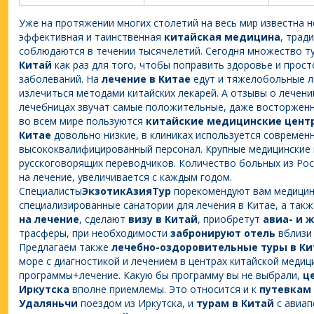
Уже на протяжении многих столетий на весь мир известна 
эффективная и таинственная
китайская медицина
, трад
соблюдаются в течении тысячелетий. Сегодня множество т
Китай
как раз для того, чтобы поправить здоровье и прос
заболеваний. На
лечение в Китае
едут и тяжелобольные л
излечиться методами китайских лекарей. А отзывы о лечени
лечебницах звучат самые положительные, даже восторженн
во всем мире пользуются
китайские медицинские цент
Китае
довольно низкие, в клиниках используется современ
высококвалифицированный персонал. Крупные медицинские 
русскоговорящих переводчиков. Количество больных из Рос
на лечение, увеличивается с каждым годом.
Специалисты
ЭкзотикАзияТур
порекомендуют вам медицинс
специализированные санатории для лечения в Китае, а та
на лечение
, сделают
визу в Китай
, приобретут
авиа- и 
трасферы, при необходимости
забронируют отель
вблизи 
Предлагаем также
лечебно-оздоровительные туры в Ки
море с диагностикой и лечением в центрах китайской медиц
программы+лечение. Какую бы программу вы не выбрали,
ц
Иркутска
вполне приемлемы. Это относится и к
путевкам 
Удаляньчи
поездом из Иркутска, и
турам в Китай
с авиап