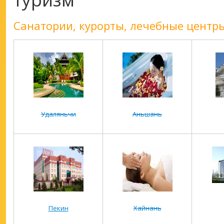
Санатории, курорты, лечебные центры
Удаляньчи
Аньшань
Пекин
Хайнань